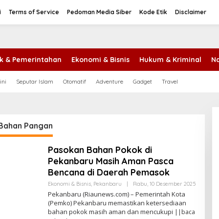
i
Terms of Service
Pedoman Media Siber
Kode Etik
Disclaimer
tik & Pemerintahan
Ekonomi & Bisnis
Hukum & Kriminal
Na
ini
Seputar Islam
Otomatif
Adventure
Gadget
Travel
Bahan Pangan
Pasokan Bahan Pokok di
Pekanbaru Masih Aman Pasca
Bencana di Daerah Pemasok
Ekonomi & Bisnis
,
Pekanbaru
|
Rabu, 10 Desember 2025
O
L
Pekanbaru (Riaunews.com) – Pemerintah Kota
E
(Pemko) Pekanbaru memastikan ketersediaan
H
bahan pokok masih aman dan mencukupi
||baca
A
N