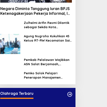
Negara Diminta Tanggung Iuran BPJS
Ketenagakerjaan Pekerja Informal, Ini
Alasannya
Zulhelmi Arifin Resmi Dilantik
sebagai Sekda Kota
Pekanbaru
Agung Nugroho Kukuhkan 45
Ketua RT-RW Kecamatan Sail,
Minta Aktif Serap Aspirasi
Warga
Pemkab Pelalawan Wajibkan
ASN Salat Berjamaah,
Absebsi Harian Bertambah
Jadi Empat Kali
Pemko Solok Pelajari
Penerapan Manajemen
Talenta di Pemko Pekanbaru
Olahraga Terbaru