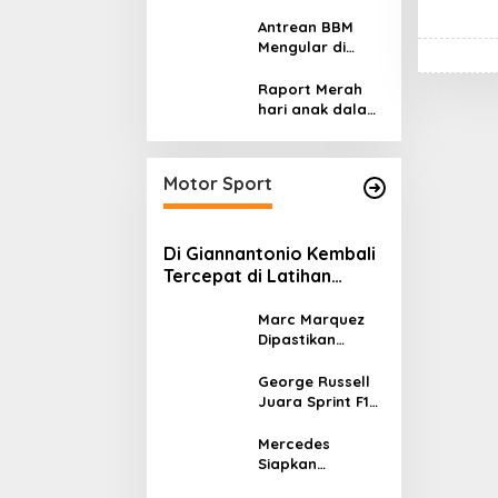
Sasaran?
Pemaksaan
Pajak
Antrean BBM
Mengular di
Sumatera dan
Kalimantan,
Raport Merah
Cerminan
hari anak dalam
Kegagalan Tata
asuhan
Kelola Energi
Sekulerisme
Nasional
Motor Sport
Di Giannantonio Kembali
Tercepat di Latihan
MotoGP Italia
Marc Marquez
Dipastikan
Tampil di
MotoGP Italia
George Russell
Usai Kantongi
Juara Sprint F1
Izin Medis
GP Kanada 2026,
Norris dan
Mercedes
Antonelli
Siapkan
Lengkapi Podium
Upgrade W17 di