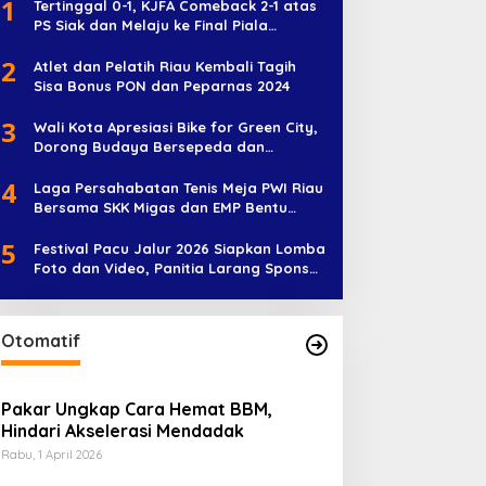
1
Tertinggal 0-1, KJFA Comeback 2-1 atas
PS Siak dan Melaju ke Final Piala
Soeratin U-17
2
Atlet dan Pelatih Riau Kembali Tagih
Sisa Bonus PON dan Peparnas 2024
3
Wali Kota Apresiasi Bike for Green City,
Dorong Budaya Bersepeda dan
Penghijauan
4
Laga Persahabatan Tenis Meja PWI Riau
Bersama SKK Migas dan EMP Bentu
Diramaikan 38 Peserta
5
Festival Pacu Jalur 2026 Siapkan Lomba
Foto dan Video, Panitia Larang Sponsor
Jadi Nama Jalur
Otomatif
Pakar Ungkap Cara Hemat BBM,
Hindari Akselerasi Mendadak
Rabu, 1 April 2026