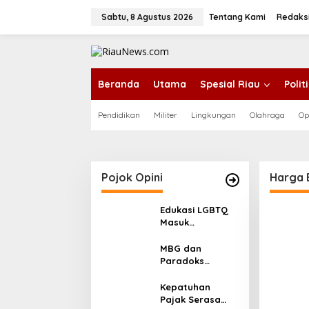
L
e
Sabtu, 8 Agustus 2026
Tentang Kami
Redaks
w
a
tutup
t
i
k
Beranda
Utama
Spesial Riau
Poli
e
k
Pendidikan
Militer
Lingkungan
Olahraga
Op
o
n
t
e
n
Pojok Opini
Harga 
Edukasi LGBTQ
Masuk
Kurikulum,
Efektifkah
MBG dan
Menjadi Benteng
Paradoks
Moral Generasi
Stunting:
Muda?
Perbaikan Gizi
Kepatuhan
yang Salah
Pajak Serasa