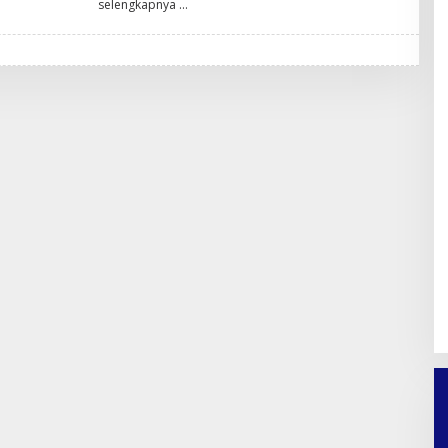
selengkapnya
A
N
D
A
P
R
A
T
A
M
A
F