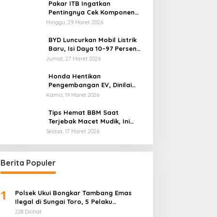
Pakar ITB Ingatkan
Pentingnya Cek Komponen
Kendaraan Usai Mudik
Minggu, 29 Maret 2026
BYD Luncurkan Mobil Listrik
Baru, Isi Daya 10–97 Persen
Hanya 9 Menit
Jumat, 27 Maret 2026
Honda Hentikan
Pengembangan EV, Dinilai
Kian Tertinggal di Industri
Kamis, 19 Maret 2026
Otomotif Global
Tips Hemat BBM Saat
Terjebak Macet Mudik, Ini
Saran Pakar ITB
Selasa, 17 Maret 2026
Berita Populer
1
Polsek Ukui Bongkar Tambang Emas
Ilegal di Sungai Toro, 5 Pelaku
Diamankan
228 Dilihat