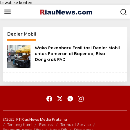
Lewati ke konten
Dealer Mobil
Wako Pekanbaru Fasilitasi Dealer Mobil
untuk Pameran di Bapenda, Bisa
Dongkrak PAD
@2025. PT RiauNews Media Pratama
Tentang Kami
Redaksi
Terms of Service
Pedoman Media Siber
Kode Etik
Disclaimer