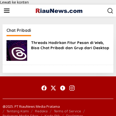
Lewati ke konten
Chat Pribadi
Threads Hadirkan Fitur Pesan di Web,
Bisa Chat Pribadi dan Grup dari Desktop
@2025. PT RiauNews Media Pratama
Tentang Kami
Redaksi
Terms of Service
Pedoman Media Siber
Kode Etik
Disclaimer