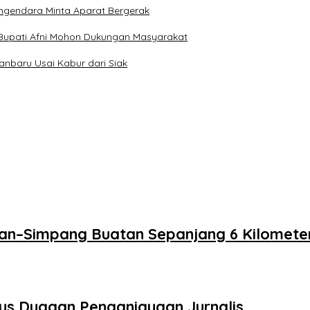
engendara Minta Aparat Bergerak
 Bupati Afni Mohon Dukungan Masyarakat
anbaru Usai Kabur dari Siak
dan–Simpang Buatan Sepanjang 6 Kilomete
sus Dugaan Penganiayaan Jurnalis