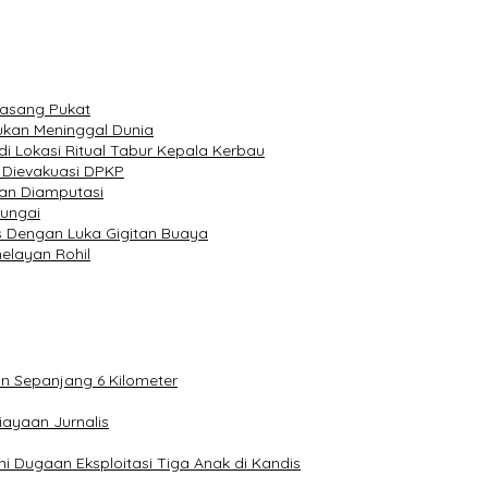
Pasang Pukat
ukan Meninggal Dunia
i Lokasi Ritual Tabur Kepala Kerbau
l Dievakuasi DPKP
ban Diamputasi
ungai
s Dengan Luka Gigitan Buaya
elayan Rohil
n Sepanjang 6 Kilometer
iayaan Jurnalis
i Dugaan Eksploitasi Tiga Anak di Kandis