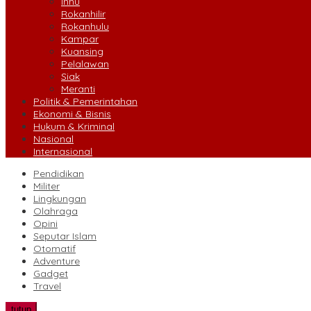
Inhu
Rokanhilir
Rokanhulu
Kampar
Kuansing
Pelalawan
Siak
Meranti
Politik & Pemerintahan
Ekonomi & Bisnis
Hukum & Kriminal
Nasional
Internasional
Pendidikan
Militer
Lingkungan
Olahraga
Opini
Seputar Islam
Otomatif
Adventure
Gadget
Travel
tutup