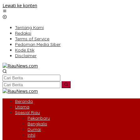
Lewati ke konten
Tentang Kami
Redaksi
Terms of Service
Pedoman Media Siber
Kode Etik
Disclaimer
Beranda
Utama
Spesial Riau
Pekanbaru
Bengkalis
Dumai
Inhil