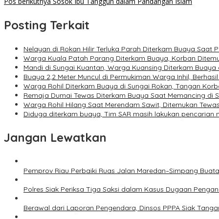
Pos berikutnya
Sosok Ibu Tangguh dalam Pandangan Islam
Posting Terkait
Nelayan di Rokan Hilir Terluka Parah Diterkam Buaya Saat 
Warga Kuala Patah Parang Diterkam Buaya, Korban Ditem
Mandi di Sungai Kuantan, Warga Kuansing Diterkam Buaya d
Buaya 2,2 Meter Muncul di Permukiman Warga Inhil, Berhasi
Warga Rohil Diterkam Buaya di Sungai Rokan, Tangan Kor
Remaja Dumai Tewas Diterkam Buaya Saat Memancing di S
Warga Rohil Hilang Saat Merendam Sawit, Ditemukan Tewa
Diduga diterkam buaya, Tim SAR masih lakukan pencarian n
Jangan Lewatkan
Pemprov Riau Perbaiki Ruas Jalan Maredan–Simpang Buata
Polres Siak Periksa Tiga Saksi dalam Kasus Dugaan Pengan
Berawal dari Laporan Pengendara, Dinsos PPPA Siak Tangan