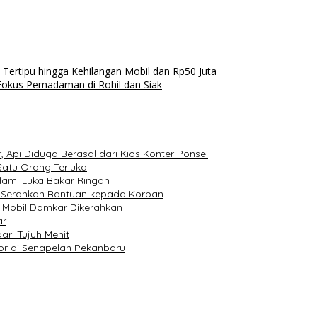
 Tertipu hingga Kehilangan Mobil dan Rp50 Juta
Fokus Pemadaman di Rohil dan Siak
, Api Diduga Berasal dari Kios Konter Ponsel
Satu Orang Terluka
lami Luka Bakar Ringan
 Serahkan Bantuan kepada Korban
8 Mobil Damkar Dikerahkan
ar
ri Tujuh Menit
r di Senapelan Pekanbaru