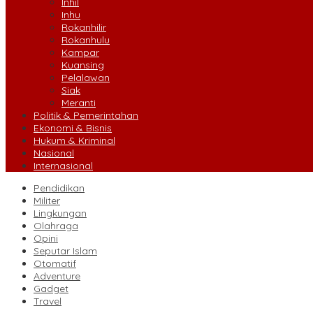
Inhil
Inhu
Rokanhilir
Rokanhulu
Kampar
Kuansing
Pelalawan
Siak
Meranti
Politik & Pemerintahan
Ekonomi & Bisnis
Hukum & Kriminal
Nasional
Internasional
Pendidikan
Militer
Lingkungan
Olahraga
Opini
Seputar Islam
Otomatif
Adventure
Gadget
Travel