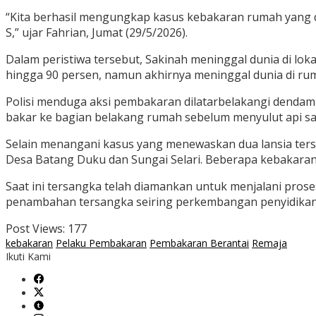
“Kita berhasil mengungkap kasus kebakaran rumah yang d
S,” ujar Fahrian, Jumat (29/5/2026).
Dalam peristiwa tersebut, Sakinah meninggal dunia di lo
hingga 90 persen, namun akhirnya meninggal dunia di rum
Polisi menduga aksi pembakaran dilatarbelakangi dendam
bakar ke bagian belakang rumah sebelum menyulut api saa
Selain menangani kasus yang menewaskan dua lansia terse
Desa Batang Duku dan Sungai Selari. Beberapa kebakaran
Saat ini tersangka telah diamankan untuk menjalani pros
penambahan tersangka seiring perkembangan penyidikan
Post Views:
177
kebakaran
Pelaku Pembakaran
Pembakaran Berantai
Remaja
Ikuti Kami