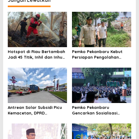
Jangan Lewatkan
Hotspot di Riau Bertambah
Pemko Pekanbaru Kebut
Jadi 45 Titik, Inhil dan Inhu
Persiapan Pengolahan
Masih Mendominasi
Sampah Jadi Gas Metan di
TPA Muara Fajar II
Antrean Solar Subsidi Picu
Pemko Pekanbaru
Kemacetan, DPRD
Gencarkan Sosialisasi
Pekanbaru Minta Pertamina
Pencegahan HIV/AIDS di
Beri Penjelasan
Kalangan Pelajar