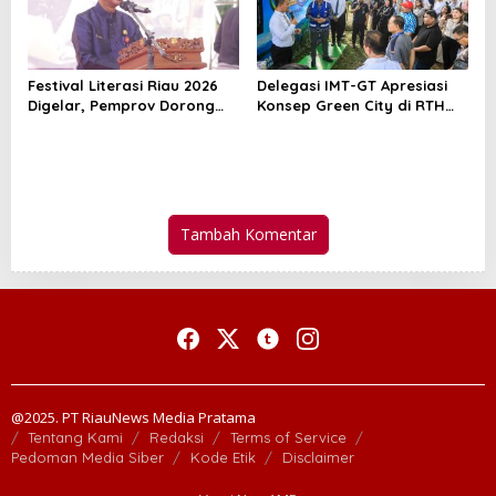
Festival Literasi Riau 2026
Delegasi IMT-GT Apresiasi
Digelar, Pemprov Dorong
Konsep Green City di RTH
Budaya Baca di Tengah
Putri Kaca Mayang
Gempuran Teknologi
Pekanbaru
Tambah Komentar
@2025. PT RiauNews Media Pratama
Tentang Kami
Redaksi
Terms of Service
Pedoman Media Siber
Kode Etik
Disclaimer