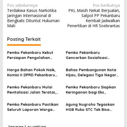
N
Pos sebelumnya
Pos berikutnya
Terdakwa Kasus Narkotika
PKL Masih Nekat Berjualan,
a
Jaringan Internasional di
Satpol PP Pekanbaru
v
Bengkalis Dituntut Hukuman
Kembali Jadwalkan
Mati
Penertiban di HR Soebrantas
i
g
Posting Terkait
a
s
Pemko Pekanbaru Kebut
Pemko Pekanbaru
Persiapan Pengolahan
Gencarkan Sosialisasi
i
Sampah Jadi Gas Metan di
Pencegahan HIV/AIDS di
p
TPA Muara Fajar II
Kalangan Pelajar
Harga Bahan Pokok Naik,
Bahas Pembangunan Kota
o
Komisi II DPRD Pekanbaru
Hijau, Delegasi Tiga Negara
Minta Pemko Perkuat
Mulai Tiba di Pekanbaru
s
Ketahanan Pangan
Pemko Pekanbaru Mulai
Pemko Pekanbaru Siapkan
Revitalisasi Jalan Teratai,
Keringanan bagi Eks
Perbaikan Drainase Jadi
Pemegang HGB Ruko STC
Prioritas
Pemko Pekanbaru Pastikan
Agung Nugroho Tegaskan
Seluruh Laporan Warga
HGB Ruko STC Tak Bisa
Tetap Dilayani, Operator
Diperpanjang, Pemko Ikuti
TRC 112 Dievaluasi
Aturan