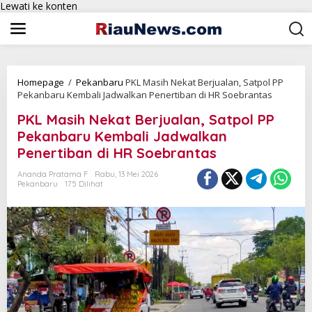
Lewati ke konten
Homepage
/
Pekanbaru
PKL Masih Nekat Berjualan, Satpol PP
Pekanbaru Kembali Jadwalkan Penertiban di HR Soebrantas
PKL Masih Nekat Berjualan, Satpol PP
Pekanbaru Kembali Jadwalkan
Penertiban di HR Soebrantas
Ananda Pratama F
Rabu, 13 Mei 2026
Pekanbaru
175 Dilihat