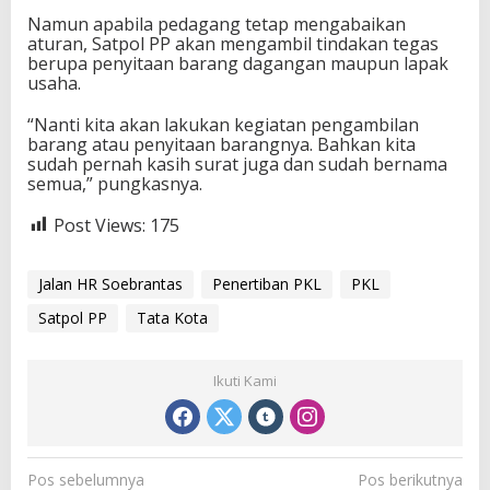
Namun apabila pedagang tetap mengabaikan
aturan, Satpol PP akan mengambil tindakan tegas
berupa penyitaan barang dagangan maupun lapak
usaha.
“Nanti kita akan lakukan kegiatan pengambilan
barang atau penyitaan barangnya. Bahkan kita
sudah pernah kasih surat juga dan sudah bernama
semua,” pungkasnya.
Post Views:
175
Jalan HR Soebrantas
Penertiban PKL
PKL
Satpol PP
Tata Kota
Ikuti Kami
N
Pos sebelumnya
Pos berikutnya