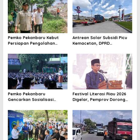
Pemko Pekanbaru Kebut
Antrean Solar Subsidi Picu
Persiapan Pengolahan
Kemacetan, DPRD
Sampah Jadi Gas Metan di
Pekanbaru Minta Pertamina
TPA Muara Fajar II
Beri Penjelasan
Pemko Pekanbaru
Festival Literasi Riau 2026
Gencarkan Sosialisasi
Digelar, Pemprov Dorong
Pencegahan HIV/AIDS di
Budaya Baca di Tengah
Kalangan Pelajar
Gempuran Teknologi