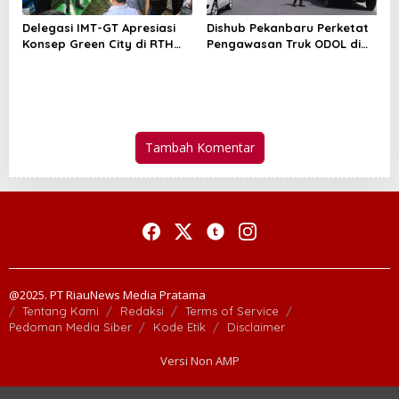
Delegasi IMT-GT Apresiasi
Dishub Pekanbaru Perketat
Konsep Green City di RTH
Pengawasan Truk ODOL di
Putri Kaca Mayang
Tujuh Titik Strategis
Pekanbaru
Tambah Komentar
@2025. PT RiauNews Media Pratama
Tentang Kami
Redaksi
Terms of Service
Pedoman Media Siber
Kode Etik
Disclaimer
Versi Non AMP