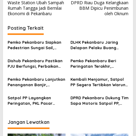
Waste Station Ubah Sampah
DPRD Riau Duga Kelangkaan
a
Rumah Tangga Jadi Bernilai
BBM Dipicu Penimbunan
v
Ekonomi di Pekanbaru
oleh Oknum
i
Posting Terkait
g
a
Pemko Pekanbaru Siapkan
DLHK Pekanbaru Jaring
s
Pedestrian Sungai Sail,
Delapan Pelaku Buang
Target Jadi Ikon Baru Kota
Sampah Sembarangan,
i
Satu Mobil Diamankan
Dishub Pekanbaru Pastikan
Pemko Pekanbaru Beri
p
PJU Berfungsi, Perbaikan
Peringatan Terakhir,
o
Dilakukan Setiap Hari
Pedagang Jalan Teratai
Diminta Segera Pindah
s
Pemko Pekanbaru Lanjutkan
Kembali Menjamur, Satpol
Penanganan Banjir,
PP Segera Tertibkan Warung
Normalisasi Drainase Jadi
Remang-remang di Air
Prioritas
Hitam
Satpol PP Layangkan
DPRD Pekanbaru Dukung Tim
Peringatan, PKL Pasar
Sapa Motoris Satpol PP,
Tumpah Ahmad Yani Diminta
Penataan PKL Diminta
Tertib Jam Operasional
Libatkan Semua Pihak
Jangan Lewatkan