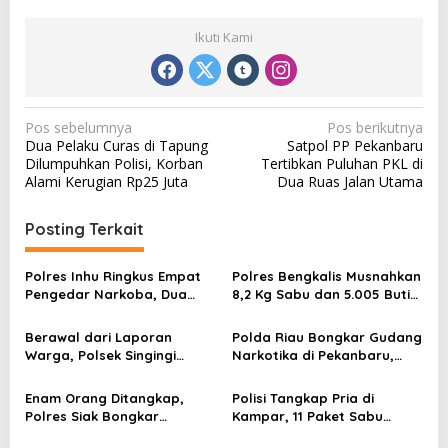
Ikuti Kami
N
Pos sebelumnya
Pos berikutnya
Dua Pelaku Curas di Tapung
Satpol PP Pekanbaru
a
Dilumpuhkan Polisi, Korban
Tertibkan Puluhan PKL di
v
Alami Kerugian Rp25 Juta
Dua Ruas Jalan Utama
i
Posting Terkait
g
a
Polres Inhu Ringkus Empat
Polres Bengkalis Musnahkan
s
Pengedar Narkoba, Dua
8,2 Kg Sabu dan 5.005 Butir
Oknum PNS Ikut Diamankan
Ekstasi, Tiga Tersangka
i
Diamankan
Berawal dari Laporan
Polda Riau Bongkar Gudang
p
Warga, Polsek Singingi
Narkotika di Pekanbaru,
o
Tangkap Terduga Pengedar
Sita 4 Kilogram Sabu dan
Sabu di Desa Logas
Puluhan Ribu Pil Ekstasi
s
Enam Orang Ditangkap,
Polisi Tangkap Pria di
Polres Siak Bongkar
Kampar, 11 Paket Sabu
Jaringan Sabu dan Buru
Disembunyikan dalam Botol