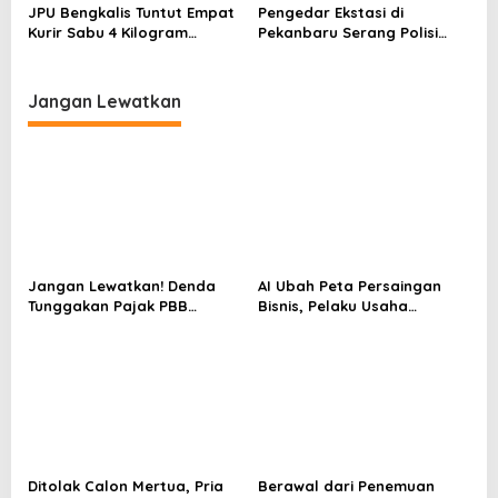
Pemasok
Balsem
JPU Bengkalis Tuntut Empat
Pengedar Ekstasi di
Kurir Sabu 4 Kilogram
Pekanbaru Serang Polisi
dengan Hukuman 18 Tahun
dengan Senjata Tajam, Satu
Penjara
Personel Terluka
Jangan Lewatkan
Jangan Lewatkan! Denda
AI Ubah Peta Persaingan
Tunggakan Pajak PBB
Bisnis, Pelaku Usaha
Pekanbaru Dihapus hingga
Pekanbaru Dituntut Makin
31 Agustus
Adaptif
Ditolak Calon Mertua, Pria
Berawal dari Penemuan