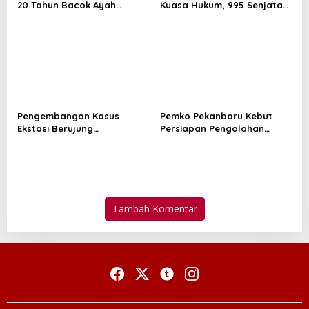
20 Tahun Bacok Ayah
Kuasa Hukum, 995 Senjata
Kekasih
Ditemukan di Ruang
Tertutup Sekolah
Pengembangan Kasus
Pemko Pekanbaru Kebut
Ekstasi Berujung
Persiapan Pengolahan
Penangkapan Tiga Pria di
Sampah Jadi Gas Metan di
Mandau, Polisi Sita 23 Paket
TPA Muara Fajar II
Sabu
Tambah Komentar