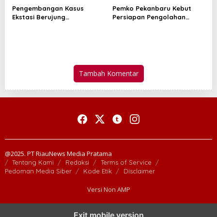
Pengembangan Kasus
Pemko Pekanbaru Kebut
Ekstasi Berujung
Persiapan Pengolahan
Penangkapan Tiga Pria di
Sampah Jadi Gas Metan di
Mandau, Polisi Sita 23 Paket
TPA Muara Fajar II
Sabu
Tambah Komentar
@2025. PT RiauNews Media Pratama
Tentang Kami
Redaksi
Terms of Service
Pedoman Media Siber
Kode Etik
Disclaimer
Versi Non AMP
Exit mobile version