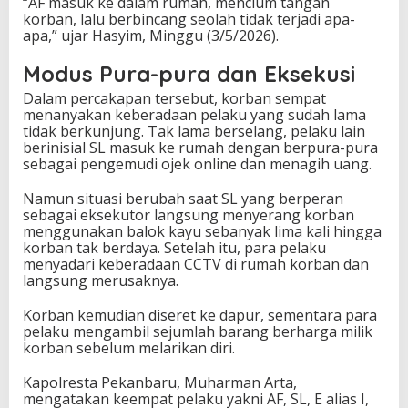
“AF masuk ke dalam rumah, mencium tangan
korban, lalu berbincang seolah tidak terjadi apa-
apa,” ujar Hasyim, Minggu (3/5/2026).
Modus Pura-pura dan Eksekusi
Dalam percakapan tersebut, korban sempat
menanyakan keberadaan pelaku yang sudah lama
tidak berkunjung. Tak lama berselang, pelaku lain
berinisial SL masuk ke rumah dengan berpura-pura
sebagai pengemudi ojek online dan menagih uang.
Namun situasi berubah saat SL yang berperan
sebagai eksekutor langsung menyerang korban
menggunakan balok kayu sebanyak lima kali hingga
korban tak berdaya. Setelah itu, para pelaku
menyadari keberadaan CCTV di rumah korban dan
langsung merusaknya.
Korban kemudian diseret ke dapur, sementara para
pelaku mengambil sejumlah barang berharga milik
korban sebelum melarikan diri.
Kapolresta Pekanbaru,
Muharman Arta
,
mengatakan keempat pelaku yakni AF, SL, E alias I,