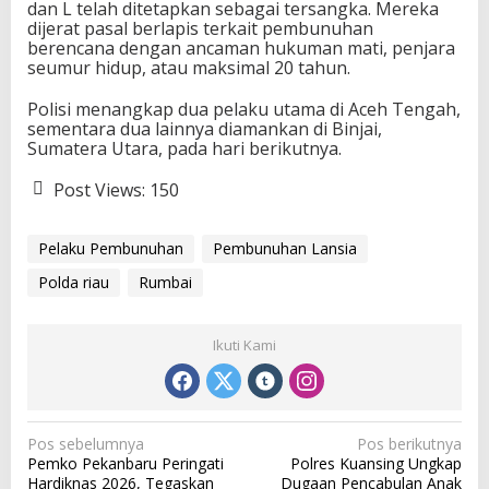
dan L telah ditetapkan sebagai tersangka. Mereka
dijerat pasal berlapis terkait pembunuhan
berencana dengan ancaman hukuman mati, penjara
seumur hidup, atau maksimal 20 tahun.
Polisi menangkap dua pelaku utama di Aceh Tengah,
sementara dua lainnya diamankan di Binjai,
Sumatera Utara, pada hari berikutnya.
Post Views:
150
Pelaku Pembunuhan
Pembunuhan Lansia
Polda riau
Rumbai
Ikuti Kami
N
Pos sebelumnya
Pos berikutnya
Pemko Pekanbaru Peringati
Polres Kuansing Ungkap
a
Hardiknas 2026, Tegaskan
Dugaan Pencabulan Anak