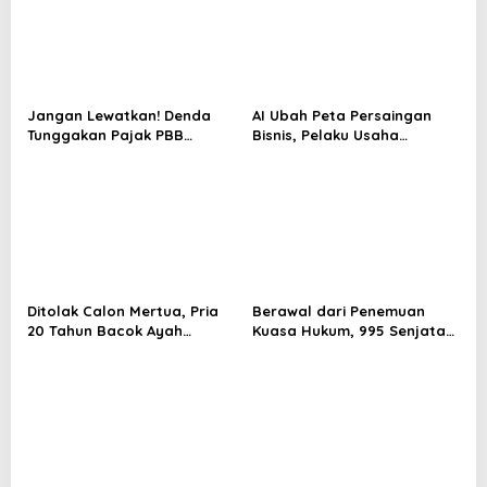
Jangan Lewatkan! Denda
AI Ubah Peta Persaingan
Tunggakan Pajak PBB
Bisnis, Pelaku Usaha
Pekanbaru Dihapus hingga
Pekanbaru Dituntut Makin
31 Agustus
Adaptif
Ditolak Calon Mertua, Pria
Berawal dari Penemuan
20 Tahun Bacok Ayah
Kuasa Hukum, 995 Senjata
Kekasih
Ditemukan di Ruang
Tertutup Sekolah