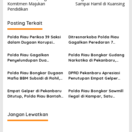
v
Komitmen Majukan
Sampai Hamil di Kuansing
Pendidikan
i
g
Posting Terkait
a
s
Polda Riau Periksa 39 Saksi
Ditresnarkoba Polda Riau
dalam Dugaan Korupsi
Gagalkan Peredaran 7
i
Proyek Jembatan Air Hitam
Kilogram Sabu di Bengkalis,
p
Rohil
Tiga Tersangka Ditangkap
Polda Riau Gagalkan
Polda Riau Bongkar Gudang
o
Penyelundupan Dua
Narkotika di Pekanbaru,
Kilogram Sabu di Bandara
Sita 4 Kilogram Sabu dan
s
SSK II Pekanbaru
Puluhan Ribu Pil Ekstasi
Polda Riau Bongkar Dugaan
DPRD Pekanbaru Apresiasi
Mafia BBM Subsidi di Rohil,
Penutupan Empat Gelper
Sedot Isi Truk Tangki
oleh Polda Riau
Sebelum Tiba di SPBU
Empat Gelper di Pekanbaru
Polda Riau Bongkar Sawmill
Ditutup, Polda Riau Bantah
Ilegal di Kampar, Satu
Tudingan Setoran ke
Tersangka Ditangkap
Pimpinan
Jangan Lewatkan