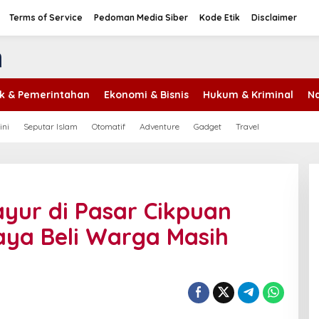
Terms of Service
Pedoman Media Siber
Kode Etik
Disclaimer
tik & Pemerintahan
Ekonomi & Bisnis
Hukum & Kriminal
Na
ini
Seputar Islam
Otomatif
Adventure
Gadget
Travel
yur di Pasar Cikpuan
Daya Beli Warga Masih