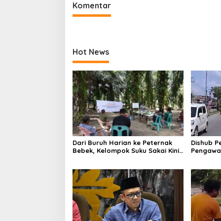
Komentar
Hot News
Dari Buruh Harian ke Peternak
Dishub P
Bebek, Kelompok Suku Sakai Kini
Pengawas
Produksi 250 Telur per Hari
Titik Str