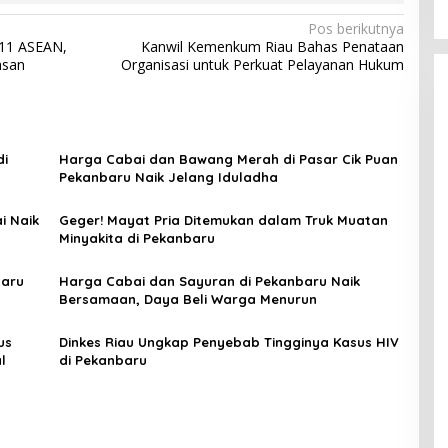
Pos berikutnya
-11 ASEAN,
Kanwil Kemenkum Riau Bahas Penataan
asan
Organisasi untuk Perkuat Pelayanan Hukum
di
Harga Cabai dan Bawang Merah di Pasar Cik Puan
Pekanbaru Naik Jelang Iduladha
i Naik
Geger! Mayat Pria Ditemukan dalam Truk Muatan
Minyakita di Pekanbaru
baru
Harga Cabai dan Sayuran di Pekanbaru Naik
Bersamaan, Daya Beli Warga Menurun
us
Dinkes Riau Ungkap Penyebab Tingginya Kasus HIV
l
di Pekanbaru