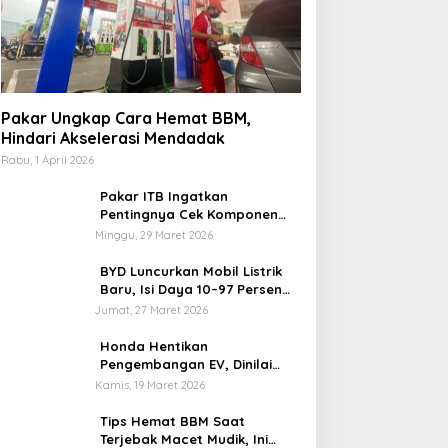
Pakar Ungkap Cara Hemat BBM,
Hindari Akselerasi Mendadak
Rabu, 1 April 2026
Pakar ITB Ingatkan
Pentingnya Cek Komponen
Kendaraan Usai Mudik
Minggu, 29 Maret 2026
BYD Luncurkan Mobil Listrik
Baru, Isi Daya 10–97 Persen
Hanya 9 Menit
Jumat, 27 Maret 2026
Honda Hentikan
Pengembangan EV, Dinilai
Kian Tertinggal di Industri
Kamis, 19 Maret 2026
Otomotif Global
Tips Hemat BBM Saat
Terjebak Macet Mudik, Ini