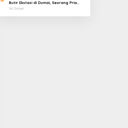
Butir Ekstasi di Dumai, Seorang Pria
Ditangkap
161 Dilihat