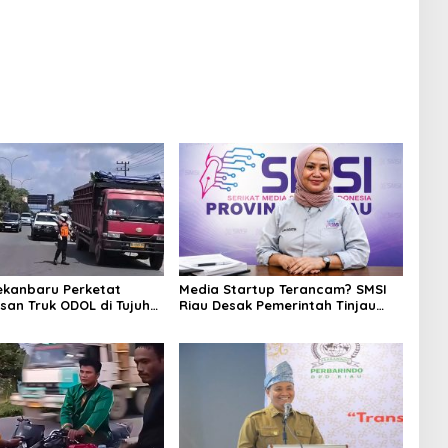
ekanbaru Perketat
Media Startup Terancam? SMSI
an Truk ODOL di Tujuh
Riau Desak Pemerintah Tinjau
ategis
Ulang Aturan Baru Pelaporan
Perusahaan