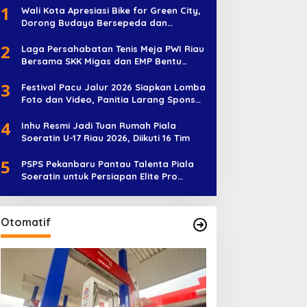
1
Wali Kota Apresiasi Bike for Green City,
Dorong Budaya Bersepeda dan
Penghijauan
2
Laga Persahabatan Tenis Meja PWI Riau
Bersama SKK Migas dan EMP Bentu
Diramaikan 38 Peserta
3
Festival Pacu Jalur 2026 Siapkan Lomba
Foto dan Video, Panitia Larang Sponsor
Jadi Nama Jalur
4
Inhu Resmi Jadi Tuan Rumah Piala
Soeratin U-17 Riau 2026, Diikuti 16 Tim
5
PSPS Pekanbaru Pantau Talenta Piala
Soeratin untuk Persiapan Elite Pro
Academy
Otomatif