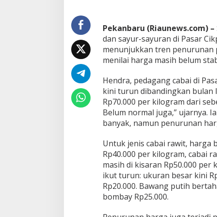
i
T
u
Pekanbaru (Riaunews.com) –
r
u
dan sayur-sayuran di Pasar Ci
n
menunjukkan tren penurunan p
,
menilai harga masih belum stab
T
a
Hendra, pedagang cabai di Pas
p
i
kini turun dibandingkan bulan l
D
Rp70.000 per kilogram dari seb
a
Belum normal juga,” ujarnya. 
y
banyak, namun penurunan harga
a
B
e
Untuk jenis cabai rawit, harga b
l
Rp40.000 per kilogram, cabai r
i
masih di kisaran Rp50.000 per
W
ikut turun: ukuran besar kini R
a
Rp20.000. Bawang putih bertah
r
g
bombay Rp25.000.
a
M