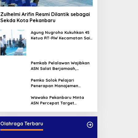
Zulhelmi Arifin Resmi Dilantik sebagai
Sekda Kota Pekanbaru
Agung Nugroho Kukuhkan 45
Ketua RT-RW Kecamatan Sail,
Minta Aktif Serap Aspirasi
Warga
Pemkab Pelalawan Wajibkan
ASN Salat Berjamaah,
Absebsi Harian Bertambah
Jadi Empat Kali
Pemko Solok Pelajari
Penerapan Manajemen
Talenta di Pemko Pekanbaru
Wawako Pekanbaru Minta
ASN Percepat Target
Program dan Tingkatkan
Pelayanan Publik
Olahraga Terbaru