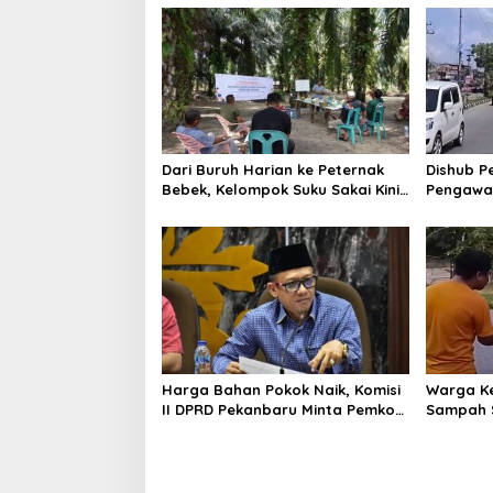
Dari Buruh Harian ke Peternak
Dishub P
Bebek, Kelompok Suku Sakai Kini
Pengawas
Produksi 250 Telur per Hari
Titik Str
Harga Bahan Pokok Naik, Komisi
Warga K
II DPRD Pekanbaru Minta Pemko
Sampah 
Perkuat Ketahanan Pangan
Pekanba
DLHK, Vi