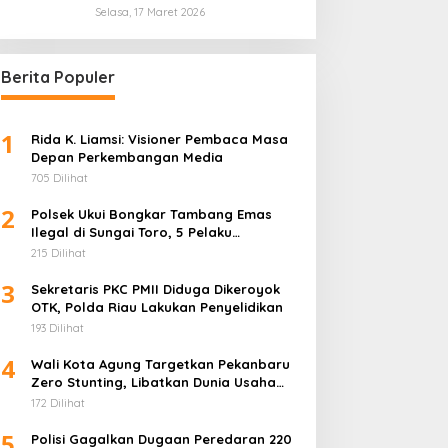
Saran Pakar ITB
Selasa, 17 Maret 2026
Berita Populer
1
Rida K. Liamsi: Visioner Pembaca Masa
Depan Perkembangan Media
705 Dilihat
2
Polsek Ukui Bongkar Tambang Emas
Ilegal di Sungai Toro, 5 Pelaku
Diamankan
215 Dilihat
3
Sekretaris PKC PMII Diduga Dikeroyok
OTK, Polda Riau Lakukan Penyelidikan
193 Dilihat
4
Wali Kota Agung Targetkan Pekanbaru
Zero Stunting, Libatkan Dunia Usaha
Penuhi Gizi Anak
172 Dilihat
5
Polisi Gagalkan Dugaan Peredaran 220