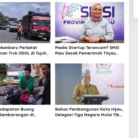
ekanbaru Perketat
Media Startup Terancam? SMSI
an Truk ODOL di Tujuh
Riau Desak Pemerintah Tinjau
ategis
Ulang Aturan Baru Pelaporan
Perusahaan
edapatan Buang
Bahas Pembangunan Kota Hijau,
Sembarangan di
Delegasi Tiga Negara Mulai Tiba
ru Melawan Petugas
di Pekanbaru
deonya Viral