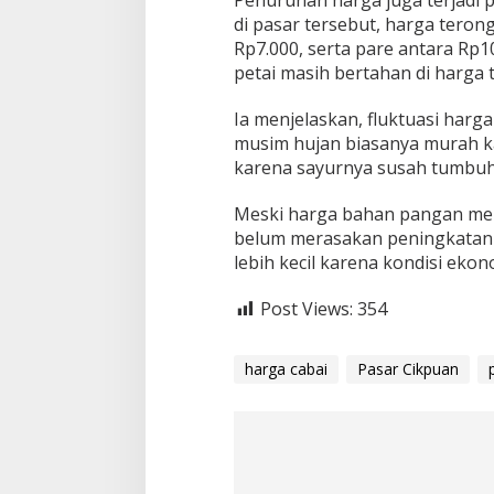
Penurunan harga juga terjadi 
a
di pasar tersebut, harga terong
s
Rp7.000, serta pare antara Rp1
i
h
petai masih bertahan di harga t
L
e
Ia menjelaskan, fluktuasi harg
m
musim hujan biasanya murah ka
a
karena sayurnya susah tumbuh,
h
Meski harga bahan pangan me
belum merasakan peningkatan 
lebih kecil karena kondisi eko
Post Views:
354
harga cabai
Pasar Cikpuan