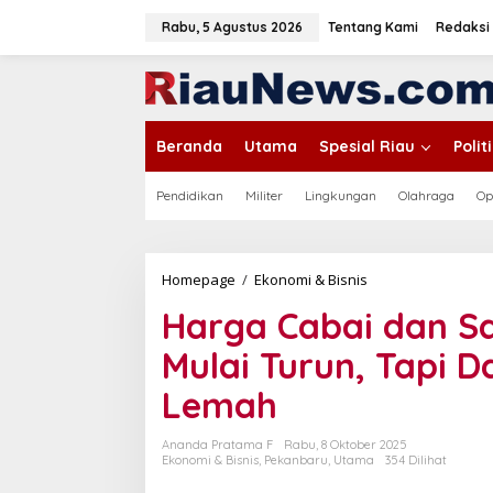
L
e
Rabu, 5 Agustus 2026
Tentang Kami
Redaksi
w
a
tutup
t
i
k
Beranda
Utama
Spesial Riau
Poli
e
k
o
Pendidikan
Militer
Lingkungan
Olahraga
Op
n
t
e
n
Homepage
/
Ekonomi & Bisnis
H
a
Harga Cabai dan Sa
r
g
Mulai Turun, Tapi 
a
C
Lemah
a
b
a
Ananda Pratama F
Rabu, 8 Oktober 2025
i
Ekonomi & Bisnis
,
Pekanbaru
,
Utama
354 Dilihat
d