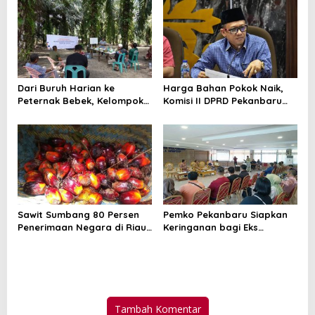
Dari Buruh Harian ke
Harga Bahan Pokok Naik,
Peternak Bebek, Kelompok
Komisi II DPRD Pekanbaru
Suku Sakai Kini Produksi 250
Minta Pemko Perkuat
Telur per Hari
Ketahanan Pangan
Sawit Sumbang 80 Persen
Pemko Pekanbaru Siapkan
Penerimaan Negara di Riau,
Keringanan bagi Eks
Jadi Penopang Utama Pajak
Pemegang HGB Ruko STC
dan Bea Cukai
Tambah Komentar