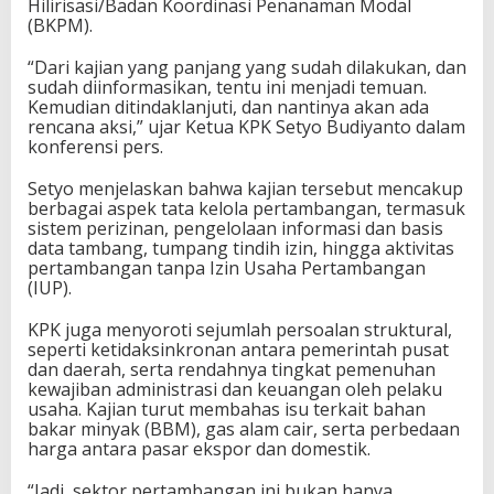
Hilirisasi/Badan Koordinasi Penanaman Modal
(BKPM).
“Dari kajian yang panjang yang sudah dilakukan, dan
sudah diinformasikan, tentu ini menjadi temuan.
Kemudian ditindaklanjuti, dan nantinya akan ada
rencana aksi,” ujar Ketua KPK Setyo Budiyanto dalam
konferensi pers.
Setyo menjelaskan bahwa kajian tersebut mencakup
berbagai aspek tata kelola pertambangan, termasuk
sistem perizinan, pengelolaan informasi dan basis
data tambang, tumpang tindih izin, hingga aktivitas
pertambangan tanpa Izin Usaha Pertambangan
(IUP).
KPK juga menyoroti sejumlah persoalan struktural,
seperti ketidaksinkronan antara pemerintah pusat
dan daerah, serta rendahnya tingkat pemenuhan
kewajiban administrasi dan keuangan oleh pelaku
usaha. Kajian turut membahas isu terkait bahan
bakar minyak (BBM), gas alam cair, serta perbedaan
harga antara pasar ekspor dan domestik.
“Jadi, sektor pertambangan ini bukan hanya