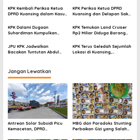
Ajukan Praperadilan di
i
Kasus KPK
KPK Kembali Periksa Ketua
KPK Periksa Ketua DPRD
p
DPRD Kuansing dalam Kasus
Kuansing dan Delapan Saksi
o
Dugaan Suap Bupati
dalam Kasus Dugaan Suap
Nonaktif Suhardiman Amby
Suhardiman Amby
s
KPK Dalami Dugaan
KPK Temukan Land Cruiser
Suhardiman Kumpulkan
Rp2 Miliar Diduga Barang
Dana dari 914 Petani untuk
Bukti Suap Sekda Kuansing
Urus Pelepasan Hutan
di Gudang Pematangsiantar
JPU KPK Jadwalkan
KPK Terus Geledah Sejumlah
Bacakan Tuntutan Abdul
Lokasi di Kuansing,
Wahid pada 9 Juli
Penyidikan Kasus Suap
Sekda Terus Berkembang
Jangan Lewatkan
Antrean Solar Subsidi Picu
MBG dan Paradoks Stunting:
Kemacetan, DPRD
Perbaikan Gizi yang Salah
Pekanbaru Minta Pertamina
Sasaran?
Beri Penjelasan