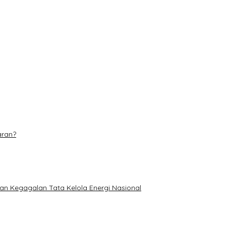
 Pusat Beragam Layanan
njang 6 Kilometer
dominasi
etan di TPA Muara Fajar II
aran?
an Kegagalan Tata Kelola Energi Nasional