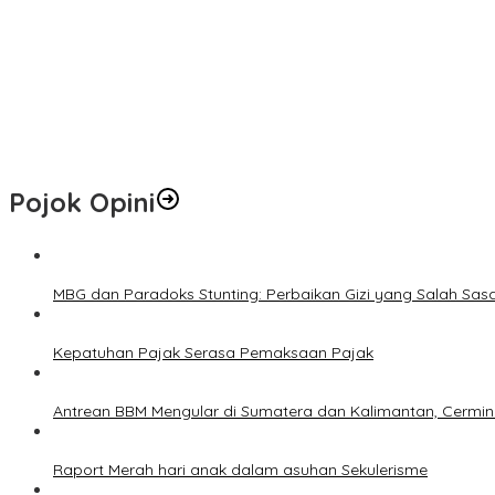
Hari Jadi ke-69 Riau Diawali Senam Massal, Stadion Utama Jadi
Pemprov Riau Perbaiki Ruas Jalan Maredan–Simpang Buatan Sepa
Hotspot di Riau Bertambah Jadi 45 Titik, Inhil dan Inhu Masih Men
Pemko Pekanbaru Kebut Persiapan Pengolahan Sampah Jadi Gas M
Pojok Opini
MBG dan Paradoks Stunting: Perbaikan Gizi yang Salah Sas
Kepatuhan Pajak Serasa Pemaksaan Pajak
Antrean BBM Mengular di Sumatera dan Kalimantan, Cermin
Raport Merah hari anak dalam asuhan Sekulerisme