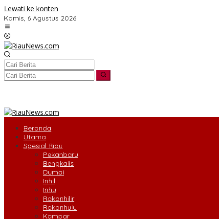
Lewati ke konten
Kamis, 6 Agustus 2026
tutup
Beranda
Utama
Spesial Riau
Pekanbaru
Bengkalis
Dumai
Inhil
Inhu
Rokanhilir
Rokanhulu
Kampar