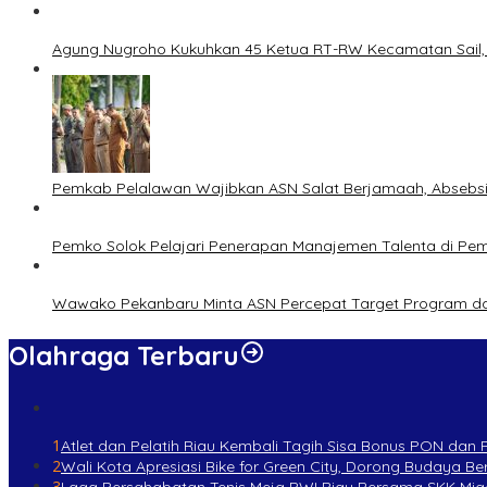
Agung Nugroho Kukuhkan 45 Ketua RT-RW Kecamatan Sail, M
Pemkab Pelalawan Wajibkan ASN Salat Berjamaah, Absebsi
Pemko Solok Pelajari Penerapan Manajemen Talenta di Pe
Wawako Pekanbaru Minta ASN Percepat Target Program da
Olahraga Terbaru
1
Atlet dan Pelatih Riau Kembali Tagih Sisa Bonus PON dan
2
Wali Kota Apresiasi Bike for Green City, Dorong Budaya 
3
Laga Persahabatan Tenis Meja PWI Riau Bersama SKK Mig