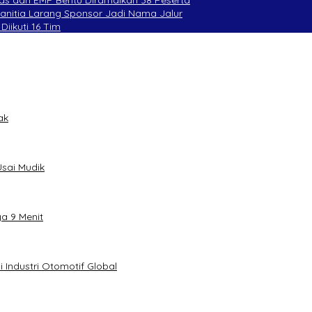
Panitia Larang Sponsor Jadi Nama Jalur
Diikuti 16 Tim
ak
sai Mudik
ya 9 Menit
 Industri Otomotif Global