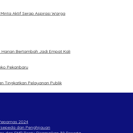
inta Aktif Serap Aspirasi Warga
 Harian Bertambah Jadi Empat Kali
mko Pekanbaru
n Tingkatkan Pelayanan Publik
 Peparnas 2024
Bersepeda dan Penghijauan
as dan EMP Bentu Diramaikan 38 Peserta