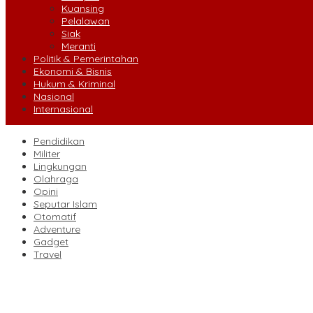
Kuansing
Pelalawan
Siak
Meranti
Politik & Pemerintahan
Ekonomi & Bisnis
Hukum & Kriminal
Nasional
Internasional
Pendidikan
Militer
Lingkungan
Olahraga
Opini
Seputar Islam
Otomatif
Adventure
Gadget
Travel
Ekspedisi Merah Putih Tanam Ribuan Mangrove dan Serahkan Ban