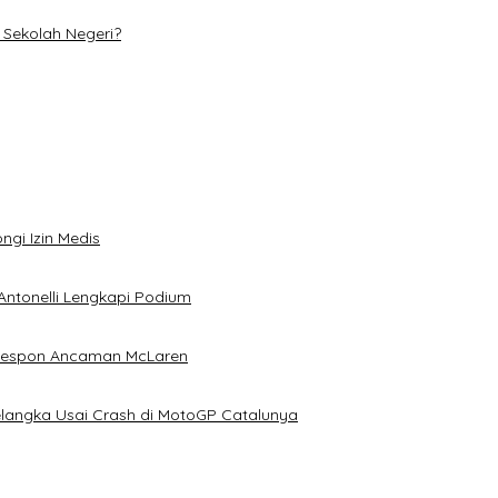
Sekolah Negeri?
ngi Izin Medis
Antonelli Lengkapi Podium
 Respon Ancaman McLaren
elangka Usai Crash di MotoGP Catalunya