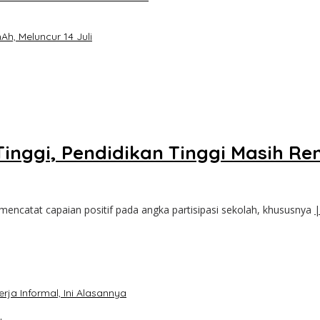
h, Meluncur 14 Juli
Tinggi, Pendidikan Tinggi Masih R
ncatat capaian positif pada angka partisipasi sekolah, khususnya
|
ja Informal, Ini Alasannya
u