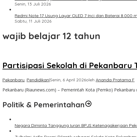
Senin, 13 Juli 2026
Redmi Note 17 Usung Layar OLED 7 Inci dan Baterai 8.000 mA
Sabtu, 11 Juli 2026
wajib belajar 12 tahun
Partisipasi Sekolah di Pekanbaru 
Pekanbaru
,
Pendidikan
|
Senin, 6 April 2026
oleh
Ananda Pratama F
Pekanbaru (Riaunews.com) – Pemerintah Kota (Pemko) Pekanbaru me
Politik & Pemerintahan
Negara Diminta Tanggung Iuran BPJS Ketenagakerjaan Peker
Zulhelmi Arifin Resmi Dilantik sebagai Sekda Kota Pekanbar