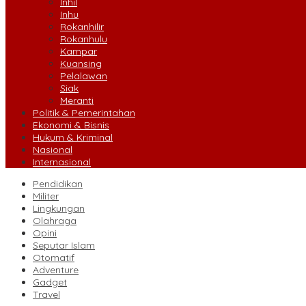
Inhil
Inhu
Rokanhilir
Rokanhulu
Kampar
Kuansing
Pelalawan
Siak
Meranti
Politik & Pemerintahan
Ekonomi & Bisnis
Hukum & Kriminal
Nasional
Internasional
Pendidikan
Militer
Lingkungan
Olahraga
Opini
Seputar Islam
Otomatif
Adventure
Gadget
Travel