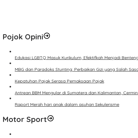
PHR Tanam 700 Mangrove di Pesisir Dumai, Perkuat Mitigasi Abras
Jangan Lewatkan! Denda Tunggakan Pajak PBB Pekanbaru Dihapu
Pojok Opini
Edukasi LGBTQ Masuk Kurikulum, Efektifkah Menjadi Benten
MBG dan Paradoks Stunting: Perbaikan Gizi yang Salah Sas
Kepatuhan Pajak Serasa Pemaksaan Pajak
Antrean BBM Mengular di Sumatera dan Kalimantan, Cermin
Raport Merah hari anak dalam asuhan Sekulerisme
Motor Sport