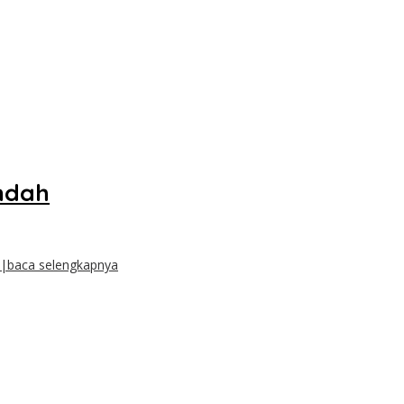
endah
|baca selengkapnya