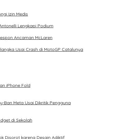
ngi Izin Medis
Antonelli Lengkapi Podium
 Respon Ancaman McLaren
elangka Usai Crash di MotoGP Catalunya
an iPhone Fold
-Ban Meta Usai Dikritik Pengguna
dget di Sekolah
k Disorot karena Desain Adiktif