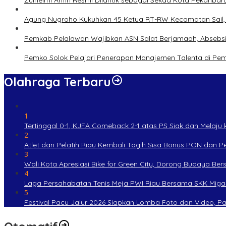
Agung Nugroho Kukuhkan 45 Ketua RT-RW Kecamatan Sail, M
Pemkab Pelalawan Wajibkan ASN Salat Berjamaah, Absebsi
Pemko Solok Pelajari Penerapan Manajemen Talenta di Pe
Olahraga Terbaru
1
Tertinggal 0-1, KJFA Comeback 2-1 atas PS Siak dan Melaju ke
2
Atlet dan Pelatih Riau Kembali Tagih Sisa Bonus PON dan 
3
Wali Kota Apresiasi Bike for Green City, Dorong Budaya Be
4
Laga Persahabatan Tenis Meja PWI Riau Bersama SKK Miga
5
Festival Pacu Jalur 2026 Siapkan Lomba Foto dan Video, P