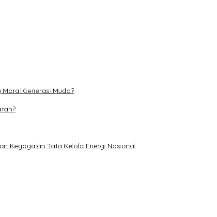
i dan Perubahan Iklim
s hingga 31 Agustus
g Moral Generasi Muda?
aran?
an Kegagalan Tata Kelola Energi Nasional