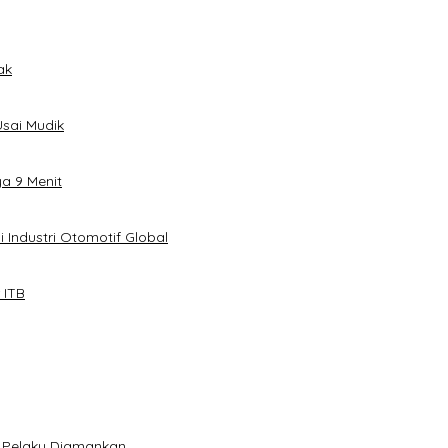
ak
sai Mudik
ya 9 Menit
 Industri Otomotif Global
 ITB
5 Pelaku Diamankan