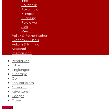
Inhu
Rokanhilir
Rokanhulu
Kampar
Kuansing
Pelalawan
Siak
Meranti
Politik & Pemerintahan
Ekonomi & Bisnis
Hukum & Kriminal
Nasional
Internasional
Pendidikan
Militer
Lingkungan
Olahraga
Opini
Seputar Islam
Otomatif
Adventure
Gadget
Travel
tutup