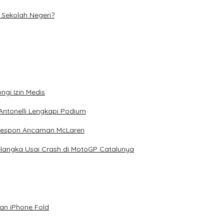
Sekolah Negeri?
ngi Izin Medis
Antonelli Lengkapi Podium
 Respon Ancaman McLaren
elangka Usai Crash di MotoGP Catalunya
an iPhone Fold