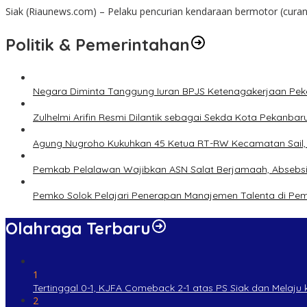
Siak (Riaunews.com) – Pelaku pencurian kendaraan bermotor (cur
Politik & Pemerintahan
Negara Diminta Tanggung Iuran BPJS Ketenagakerjaan Peker
Zulhelmi Arifin Resmi Dilantik sebagai Sekda Kota Pekanbar
Agung Nugroho Kukuhkan 45 Ketua RT-RW Kecamatan Sail, M
Pemkab Pelalawan Wajibkan ASN Salat Berjamaah, Absebsi
Pemko Solok Pelajari Penerapan Manajemen Talenta di Pe
Olahraga Terbaru
1
Tertinggal 0-1, KJFA Comeback 2-1 atas PS Siak dan Melaju ke
2