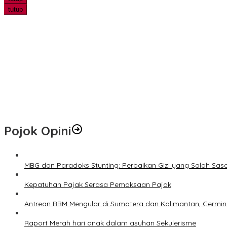
tutup
Jangan Lewatkan! Denda Tunggakan Pajak PBB Pekanbaru Dihapu
AI Ubah Peta Persaingan Bisnis, Pelaku Usaha Pekanbaru Dituntut
Tertinggal 0-1, KJFA Comeback 2-1 atas PS Siak dan Melaju ke Final
Ditolak Calon Mertua, Pria 20 Tahun Bacok Ayah Kekasih
Polsek Kandis Bergerak Bersama Petani untuk Ketahanan Panga
Pojok Opini
MBG dan Paradoks Stunting: Perbaikan Gizi yang Salah Sas
Kepatuhan Pajak Serasa Pemaksaan Pajak
Antrean BBM Mengular di Sumatera dan Kalimantan, Cermin
Raport Merah hari anak dalam asuhan Sekulerisme