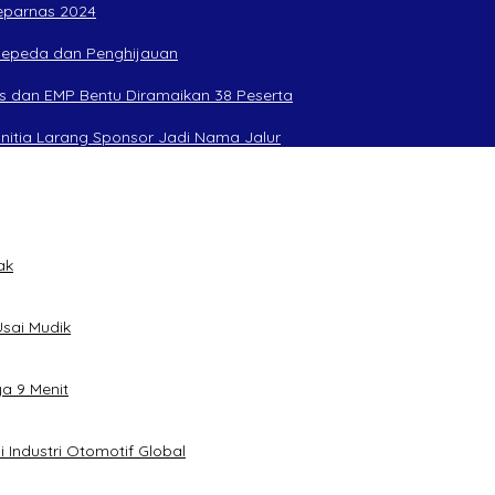
Peparnas 2024
rsepeda dan Penghijauan
s dan EMP Bentu Diramaikan 38 Peserta
anitia Larang Sponsor Jadi Nama Jalur
ak
sai Mudik
ya 9 Menit
 Industri Otomotif Global