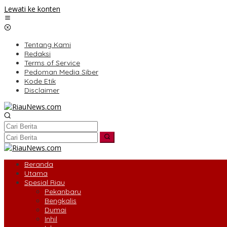
Lewati ke konten
Tentang Kami
Redaksi
Terms of Service
Pedoman Media Siber
Kode Etik
Disclaimer
Beranda
Utama
Spesial Riau
Pekanbaru
Bengkalis
Dumai
Inhil