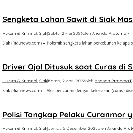
Sengketa Lahan Sawit di Siak Mas
Hukum & Kriminal
,
Siak
|
Sabtu, 2 Mei 2026
oleh
Ananda Pratama F
Siak (Riaunews.com) – Polemik sengketa lahan perkebunan kelapa
Driver Ojol Ditusuk saat Curas di
Hukum & Kriminal
,
Siak
|
Kamis, 2 April 2026
oleh
Ananda Pratama F
Siak (Riaunews.com) – Aksi pencurian dengan kekerasan (curas) di
Polisi Tangkap Pelaku Curanmor
Hukum & Kriminal
,
Siak
|
Jumat, 5 Desember 2025
oleh
Ananda Pra