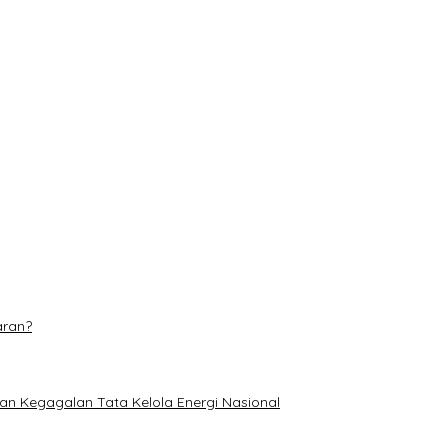
s hingga 31 Agustus
 Makin Adaptif
 Piala Soeratin U-17
n, Pastikan Tanaman Jagung Tumbuh Subur
aran?
an Kegagalan Tata Kelola Energi Nasional