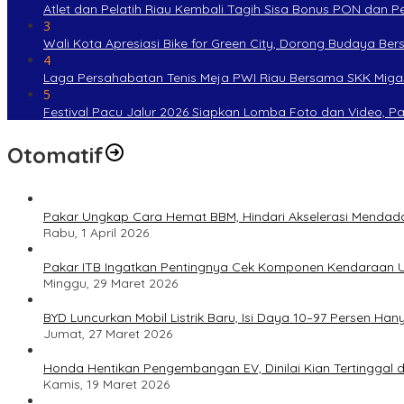
Atlet dan Pelatih Riau Kembali Tagih Sisa Bonus PON dan 
3
Wali Kota Apresiasi Bike for Green City, Dorong Budaya Be
4
Laga Persahabatan Tenis Meja PWI Riau Bersama SKK Miga
5
Festival Pacu Jalur 2026 Siapkan Lomba Foto dan Video, P
Otomatif
Pakar Ungkap Cara Hemat BBM, Hindari Akselerasi Mendad
Rabu, 1 April 2026
Pakar ITB Ingatkan Pentingnya Cek Komponen Kendaraan U
Minggu, 29 Maret 2026
BYD Luncurkan Mobil Listrik Baru, Isi Daya 10–97 Persen Han
Jumat, 27 Maret 2026
Honda Hentikan Pengembangan EV, Dinilai Kian Tertinggal di
Kamis, 19 Maret 2026