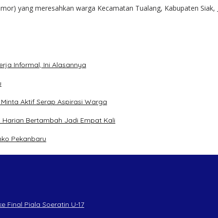
anmor) yang meresahkan warga Kecamatan Tualang, Kabupaten Siak,
ja Informal, Ini Alasannya
u
inta Aktif Serap Aspirasi Warga
 Harian Bertambah Jadi Empat Kali
mko Pekanbaru
 Final Piala Soeratin U-17