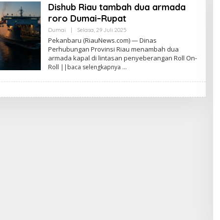
Dishub Riau tambah dua armada
roro Dumai–Rupat
Dumai
|
Selasa, 29 Juli 2025
O
L
Pekanbaru (RiauNews.com) — Dinas
E
Perhubungan Provinsi Riau menambah dua
H
armada kapal di lintasan penyeberangan Roll On-
R
O
Roll
||baca selengkapnya
S
Y
S
E
B
A
S
T
I
A
N
S
M
I
T
H