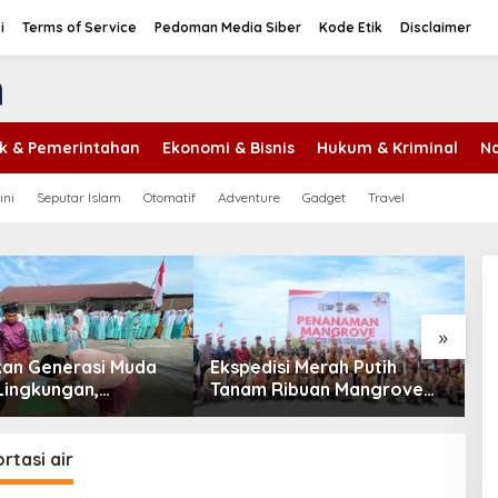
i
Terms of Service
Pedoman Media Siber
Kode Etik
Disclaimer
tik & Pemerintahan
Ekonomi & Bisnis
Hukum & Kriminal
Na
ini
Seputar Islam
Otomatif
Adventure
Gadget
Travel
H
D
S
B
»
an Generasi Muda
Ekspedisi Merah Putih
 Lingkungan,
Tanam Ribuan Mangrove
a Lestari Teluk
dan Serahkan Bantuan
i Resmi Dikukuhkan
Nelayan di Pulau Rupat
rtasi air