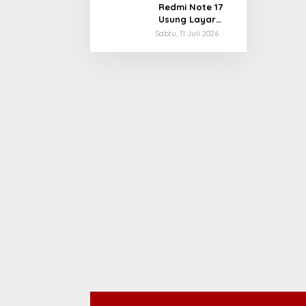
Facebook
Redmi Note 17
Disorot karena
Usung Layar
Desain Adiktif
OLED 7 Inci dan
Sabtu, 11 Juli 2026
Baterai 8.000
mAh, Meluncur 14
Juli