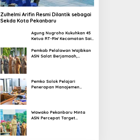
Zulhelmi Arifin Resmi Dilantik sebagai
Sekda Kota Pekanbaru
Agung Nugroho Kukuhkan 45
Ketua RT-RW Kecamatan Sail,
Minta Aktif Serap Aspirasi
Warga
Pemkab Pelalawan Wajibkan
ASN Salat Berjamaah,
Absebsi Harian Bertambah
Jadi Empat Kali
Pemko Solok Pelajari
Penerapan Manajemen
Talenta di Pemko Pekanbaru
Wawako Pekanbaru Minta
ASN Percepat Target
Program dan Tingkatkan
Pelayanan Publik