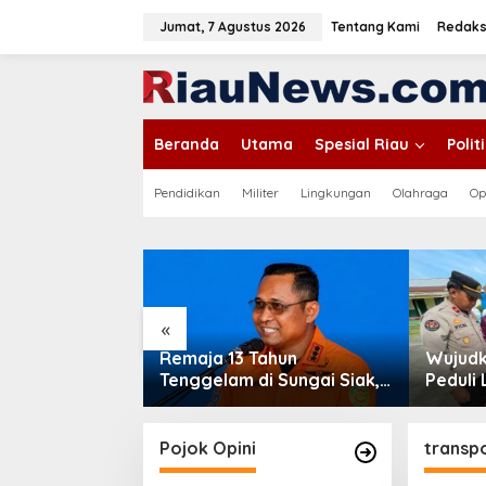
L
e
Jumat, 7 Agustus 2026
Tentang Kami
Redaks
w
a
tutup
t
i
k
Beranda
Utama
Spesial Riau
Poli
e
k
o
Pendidikan
Militer
Lingkungan
Olahraga
Op
n
t
e
n
«
tangkap, Buaya
Remaja 13 Tahun
Wujudk
 Keluar dari
Tenggelam di Sungai Siak,
Peduli
Kejar Warga di
Jasad Ditemukan 3 Km dari
Bhuwan
Lokasi
Merant
Pojok Opini
transpo