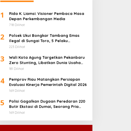
1
Rida K. Liamsi: Visioner Pembaca Masa
Depan Perkembangan Media
718 Dilihat
2
Polsek Ukui Bongkar Tambang Emas
Ilegal di Sungai Toro, 5 Pelaku
Diamankan
223 Dilihat
3
Wali Kota Agung Targetkan Pekanbaru
Zero Stunting, Libatkan Dunia Usaha
Penuhi Gizi Anak
181 Dilihat
4
Pemprov Riau Matangkan Persiapan
Evaluasi Kinerja Pemerintah Digital 2026
169 Dilihat
5
Polisi Gagalkan Dugaan Peredaran 220
Butir Ekstasi di Dumai, Seorang Pria
Ditangkap
169 Dilihat