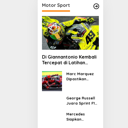
Motor Sport
Di Giannantonio Kembali
Tercepat di Latihan
MotoGP Italia
Marc Marquez
Dipastikan
Tampil di
MotoGP Italia
Usai Kantongi
George Russell
Izin Medis
Juara Sprint F1
GP Kanada 2026,
Norris dan
Mercedes
Antonelli
Siapkan
Lengkapi Podium
Upgrade W17 di