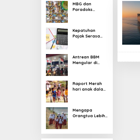
MBG dan
Paradoks
Stunting:
Perbaikan Gizi
yang Salah
Kepatuhan
Sasaran?
Pajak Serasa
Pemaksaan
Pajak
Antrean BBM
Mengular di
Sumatera dan
Kalimantan,
Cerminan
Raport Merah
Kegagalan Tata
hari anak dalam
Kelola Energi
asuhan
Nasional
Sekulerisme
Mengapa
Orangtua Lebih
Memilih Sekolah
Swasta
daripada
Sekolah Negeri?