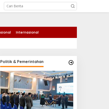
tutup
sional
Internasional
ari Jadi ke-69 Riau
iawali Senam Massal,
tadion Utama Jadi Pusat
eragam Layanan
Politik & Pemerintahan
Berhasil Ditangkap, Buaya
Muara Besar Keluar dari
Sungai dan Kejar Warga di
Inhil