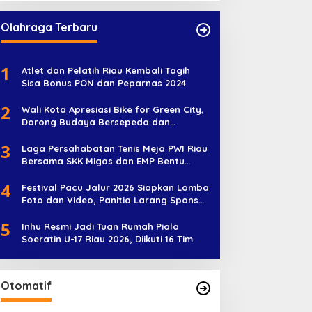
Olahraga Terbaru
1
Atlet dan Pelatih Riau Kembali Tagih
Sisa Bonus PON dan Peparnas 2024
2
Wali Kota Apresiasi Bike for Green City,
Dorong Budaya Bersepeda dan
Penghijauan
3
Laga Persahabatan Tenis Meja PWI Riau
Bersama SKK Migas dan EMP Bentu
Diramaikan 38 Peserta
4
Festival Pacu Jalur 2026 Siapkan Lomba
Foto dan Video, Panitia Larang Sponsor
Jadi Nama Jalur
5
Inhu Resmi Jadi Tuan Rumah Piala
Soeratin U-17 Riau 2026, Diikuti 16 Tim
Otomatif