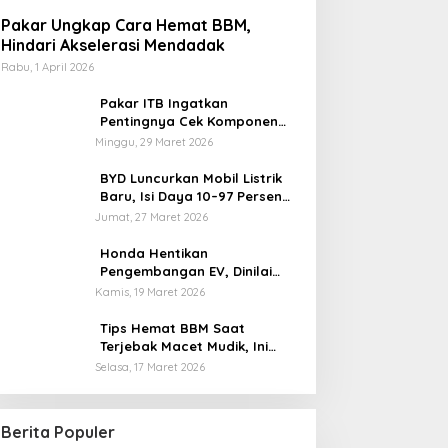
Pakar Ungkap Cara Hemat BBM,
Hindari Akselerasi Mendadak
Rabu, 1 April 2026
Pakar ITB Ingatkan
Pentingnya Cek Komponen
Kendaraan Usai Mudik
Minggu, 29 Maret 2026
BYD Luncurkan Mobil Listrik
Baru, Isi Daya 10–97 Persen
Hanya 9 Menit
Jumat, 27 Maret 2026
Honda Hentikan
Pengembangan EV, Dinilai
Kian Tertinggal di Industri
Kamis, 19 Maret 2026
Otomotif Global
Tips Hemat BBM Saat
Terjebak Macet Mudik, Ini
Saran Pakar ITB
Selasa, 17 Maret 2026
Berita Populer