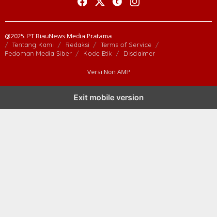
@2025. PT RiauNews Media Pratama
Tentang Kami
Redaksi
Terms of Service
Pedoman Media Siber
Kode Etik
Disclaimer
Versi Non AMP
Exit mobile version