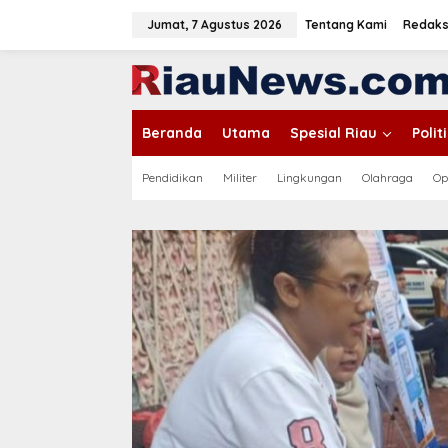
L
e
Jumat, 7 Agustus 2026
Tentang Kami
Redaks
w
a
tutup
t
i
k
Beranda
Utama
Spesial Riau
Poli
e
k
o
Pendidikan
Militer
Lingkungan
Olahraga
Op
n
t
e
n