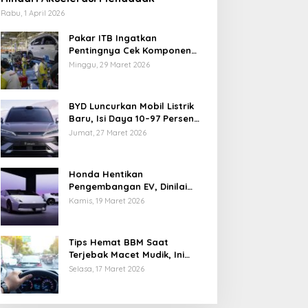
Rabu, 1 April 2026
Pakar ITB Ingatkan
Pentingnya Cek Komponen
Kendaraan Usai Mudik
Minggu, 29 Maret 2026
BYD Luncurkan Mobil Listrik
Baru, Isi Daya 10–97 Persen
Hanya 9 Menit
Jumat, 27 Maret 2026
Honda Hentikan
Pengembangan EV, Dinilai
Kian Tertinggal di Industri
Kamis, 19 Maret 2026
Otomotif Global
Tips Hemat BBM Saat
Terjebak Macet Mudik, Ini
Saran Pakar ITB
Selasa, 17 Maret 2026