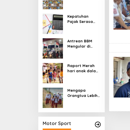
Stunting:
Perbaikan Gizi
yang Salah
Kepatuhan
Sasaran?
Pajak Serasa
Pemaksaan
Pajak
Antrean BBM
Mengular di
Sumatera dan
Kalimantan,
Cerminan
Raport Merah
Kegagalan Tata
hari anak dalam
Kelola Energi
asuhan
Nasional
Sekulerisme
Mengapa
Orangtua Lebih
Memilih Sekolah
Swasta
daripada
Sekolah Negeri?
Motor Sport