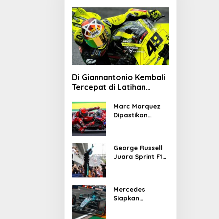
Di Giannantonio Kembali
Tercepat di Latihan
MotoGP Italia
Marc Marquez
Dipastikan
Tampil di
MotoGP Italia
Usai Kantongi
George Russell
Izin Medis
Juara Sprint F1
GP Kanada 2026,
Norris dan
Antonelli
Mercedes
Lengkapi Podium
Siapkan
Upgrade W17 di
GP Kanada 2026