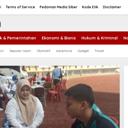
i
Terms of Service
Pedoman Media Siber
Kode Etik
Disclaimer
tik & Pemerintahan
Ekonomi & Bisnis
Hukum & Kriminal
Na
ini
Seputar Islam
Otomatif
Adventure
Gadget
Travel