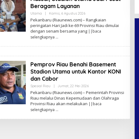
Beragam Layanan
Utama
|
Kamis, 6 Agustus 2026
O
L
Pekanbaru (Riaunews.com) – Rangkaian
E
peringatan Hari Jadi ke-69 Provinsi Riau dimulai
H
dengan senam bersama yang
A
||baca
N
selengkapnya
A
N
D
A
P
R
Pemprov Riau Benahi Basement
A
T
Stadion Utama untuk Kantor KONI
A
dan Cabor
M
A
Spesial Riau
|
Jumat, 22 Mei 2026
O
F
L
Pekanbaru (Riaunews.com) – Pemerintah Provinsi
E
Riau melalui Dinas Kepemudaan dan Olahraga
H
Provinsi Riau akan melakukan
||baca
A
N
selengkapnya
A
N
D
A
P
R
A