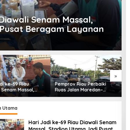
 Diawali Senam Massal,
 Pusat Beragam Layanan
»
v Riau Perbaiki
Hotspot di Riau Bertambah
P
alan Maredan–
Jadi 45 Titik, Inhil dan Inhu
P
g Buatan
Masih Mendominasi
S
ang 6 Kilometer
T
n Utama
Hari Jadi ke-69 Riau Diawali Senam
Massal, Stadion Utama Jadi Pusat