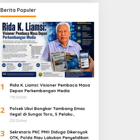
Berita Populer
1
Rida K. Liamsi: Visioner Pembaca Masa
Depan Perkembangan Media
718 Dilihat
2
Polsek Ukui Bongkar Tambang Emas
Ilegal di Sungai Toro, 5 Pelaku
Diamankan
223 Dilihat
3
Sekretaris PKC PMII Diduga Dikeroyok
OTK, Polda Riau Lakukan Penyelidikan