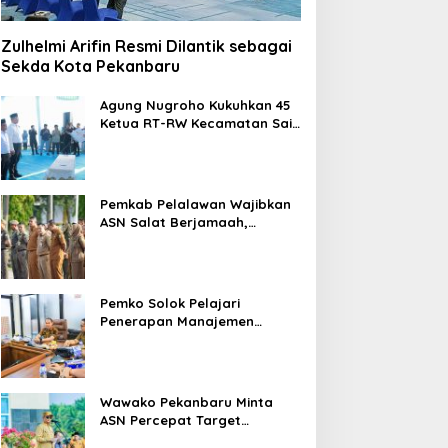
Zulhelmi Arifin Resmi Dilantik sebagai
Sekda Kota Pekanbaru
Agung Nugroho Kukuhkan 45
Ketua RT-RW Kecamatan Sail,
Minta Aktif Serap Aspirasi
Warga
Pemkab Pelalawan Wajibkan
ASN Salat Berjamaah,
Absebsi Harian Bertambah
Jadi Empat Kali
emko Pekanbaru Kebut
Ekspedisi Merah Putih
Pemko Solok Pelajari
ersiapan Pengolahan
Tanam Ribuan Mangrove
Penerapan Manajemen
ampah Jadi Gas Metan di
dan Serahkan Bantuan
Talenta di Pemko Pekanbaru
PA Muara Fajar II
Nelayan di Pulau Rupat
Wawako Pekanbaru Minta
ASN Percepat Target
Program dan Tingkatkan