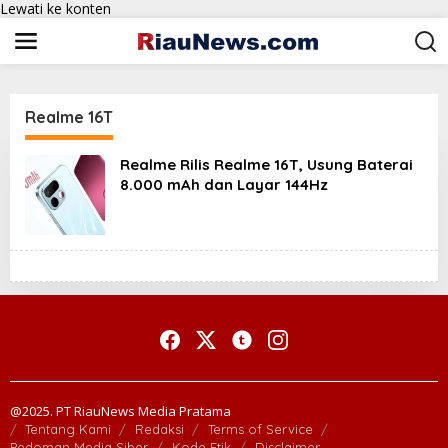
Lewati ke konten
Realme 16T
Realme Rilis Realme 16T, Usung Baterai
8.000 mAh dan Layar 144Hz
@2025. PT RiauNews Media Pratama
Tentang Kami
Redaksi
Terms of Service
Pedoman Media Siber
Kode Etik
Disclaimer