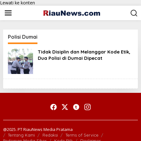
Lewati ke konten
Polisi Dumai
Tidak Disiplin dan Melanggar Kode Etik,
Dua Polisi di Dumai Dipecat
@2025. PT RiauNews Media Pratama
Tentang Kami
Redaksi
Terms of Service
Pedoman Media Siber
Kode Etik
Disclaimer