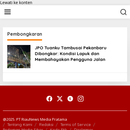
Lewati ke konten
Pembongkaran
JPO Tuanku Tambusai Pekanbaru
Dibongkar: Kondisi Lapuk dan
Membahayakan Pengguna Jalan
@2025. PT RiauNews Media Pratama
Tentang Kami
Redaksi
Terms of Service
Pedoman Media Siber
Kode Etik
Disclaimer