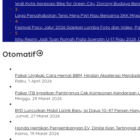
Wali Kota Apresiasi Bike for Green City, Dorong Budaya Be
3
Laga Persahabatan Tenis Meja PWI Riau Bersama SKK Miga
4
Festival Pacu Jalur 2026 Siapkan Lomba Foto dan Video, P
5
Inhu Resmi Jadi Tuan Rumah Piala Soeratin U-17 Riau 2026, Di
Otomatif
Pakar Ungkap Cara Hemat BBM, Hindari Akselerasi Mendad
Rabu, 1 April 2026
Pakar ITB Ingatkan Pentingnya Cek Komponen Kendaraan U
Minggu, 29 Maret 2026
BYD Luncurkan Mobil Listrik Baru, Isi Daya 10–97 Persen Han
Jumat, 27 Maret 2026
Honda Hentikan Pengembangan EV, Dinilai Kian Tertinggal di
Kamis, 19 Maret 2026