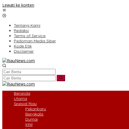
Lewati ke konten
Tentang Kami
Redaksi
Terms of Service
Pedoman Media Siber
Kode Etik
Disclaimer
Beranda
Utama
Spesial Riau
Pekanbaru
Bengkalis
Dumai
Inhil