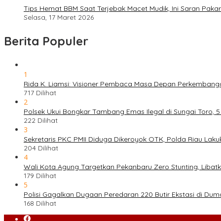
Tips Hemat BBM Saat Terjebak Macet Mudik, Ini Saran Pakar
Selasa, 17 Maret 2026
Berita Populer
1
Rida K. Liamsi: Visioner Pembaca Masa Depan Perkembang
717 Dilihat
2
Polsek Ukui Bongkar Tambang Emas Ilegal di Sungai Toro, 
222 Dilihat
3
Sekretaris PKC PMII Diduga Dikeroyok OTK, Polda Riau Laku
204 Dilihat
4
Wali Kota Agung Targetkan Pekanbaru Zero Stunting, Libat
179 Dilihat
5
Polisi Gagalkan Dugaan Peredaran 220 Butir Ekstasi di Dum
168 Dilihat