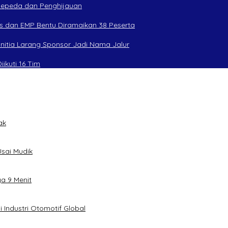
rsepeda dan Penghijauan
s dan EMP Bentu Diramaikan 38 Peserta
anitia Larang Sponsor Jadi Nama Jalur
ikuti 16 Tim
ak
sai Mudik
ya 9 Menit
 Industri Otomotif Global