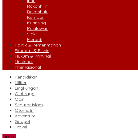
Inhu
Rokanhilir
Rokanhulu
Kampar
Kuansing
Pelalawan
Siak
Meranti
Politik & Pemerintahan
Ekonomi & Bisnis
Hukum & Kriminal
Nasional
Internasional
Pendidikan
Militer
Lingkungan
Olahraga
Opini
Seputar Islam
Otomatif
Adventure
Gadget
Travel
tutup