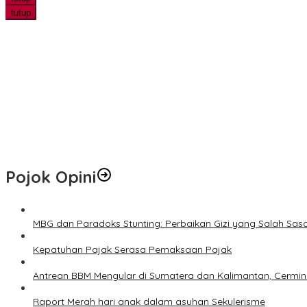
tutup
Ekspedisi Merah Putih Tanam Ribuan Mangrove dan Serahkan Ban
Hari Jadi ke-69 Riau Diawali Senam Massal, Stadion Utama Jadi
Pemprov Riau Perbaiki Ruas Jalan Maredan–Simpang Buatan Sepa
Hotspot di Riau Bertambah Jadi 45 Titik, Inhil dan Inhu Masih Men
Pemko Pekanbaru Kebut Persiapan Pengolahan Sampah Jadi Gas M
Pojok Opini
MBG dan Paradoks Stunting: Perbaikan Gizi yang Salah Sas
Kepatuhan Pajak Serasa Pemaksaan Pajak
Antrean BBM Mengular di Sumatera dan Kalimantan, Cermin
Raport Merah hari anak dalam asuhan Sekulerisme