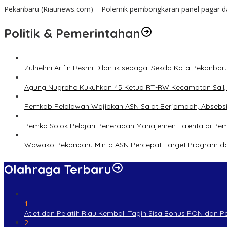
Pekanbaru (Riaunews.com) – Polemik pembongkaran panel pagar da
Politik & Pemerintahan
Zulhelmi Arifin Resmi Dilantik sebagai Sekda Kota Pekanbar
Agung Nugroho Kukuhkan 45 Ketua RT-RW Kecamatan Sail, M
Pemkab Pelalawan Wajibkan ASN Salat Berjamaah, Absebsi
Pemko Solok Pelajari Penerapan Manajemen Talenta di Pe
Wawako Pekanbaru Minta ASN Percepat Target Program da
Olahraga Terbaru
1
Atlet dan Pelatih Riau Kembali Tagih Sisa Bonus PON dan 
2