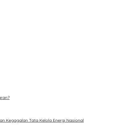
tuan Nelayan di Pulau Rupat
 Pusat Beragam Layanan
njang 6 Kilometer
dominasi
etan di TPA Muara Fajar II
aran?
an Kegagalan Tata Kelola Energi Nasional