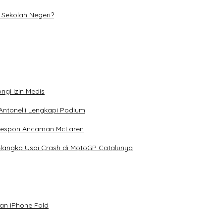
Sekolah Negeri?
ngi Izin Medis
Antonelli Lengkapi Podium
 Respon Ancaman McLaren
elangka Usai Crash di MotoGP Catalunya
an iPhone Fold