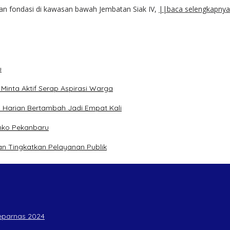
n fondasi di kawasan bawah Jembatan Siak IV,
||baca selengkapnya
u
inta Aktif Serap Aspirasi Warga
 Harian Bertambah Jadi Empat Kali
mko Pekanbaru
n Tingkatkan Pelayanan Publik
Peparnas 2024