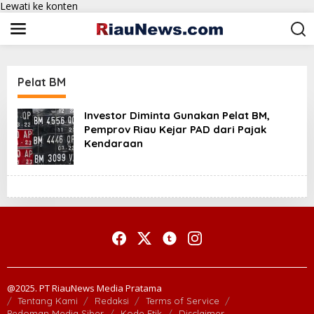
Lewati ke konten
Pelat BM
Investor Diminta Gunakan Pelat BM,
Pemprov Riau Kejar PAD dari Pajak
Kendaraan
@2025. PT RiauNews Media Pratama
Tentang Kami
Redaksi
Terms of Service
Pedoman Media Siber
Kode Etik
Disclaimer