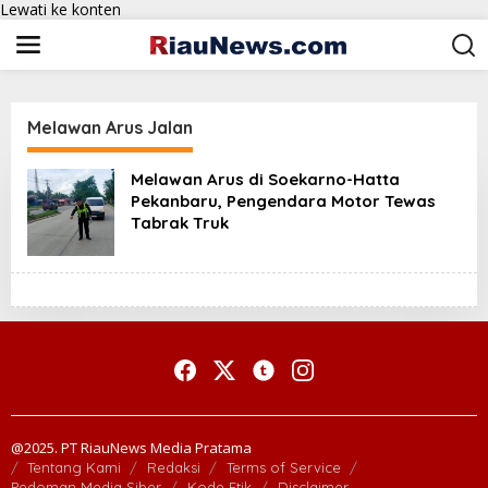
Lewati ke konten
Melawan Arus Jalan
Melawan Arus di Soekarno-Hatta
Pekanbaru, Pengendara Motor Tewas
Tabrak Truk
@2025. PT RiauNews Media Pratama
Tentang Kami
Redaksi
Terms of Service
Pedoman Media Siber
Kode Etik
Disclaimer