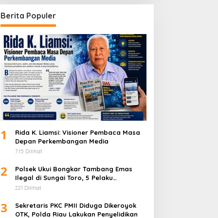
Berita Populer
1
Rida K. Liamsi: Visioner Pembaca Masa
Depan Perkembangan Media
715 Dilihat
2
Polsek Ukui Bongkar Tambang Emas
Ilegal di Sungai Toro, 5 Pelaku
Diamankan
221 Dilihat
3
Sekretaris PKC PMII Diduga Dikeroyok
OTK, Polda Riau Lakukan Penyelidikan