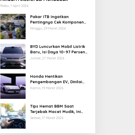
Rabu, 1 April 2026
Pakar ITB Ingatkan
Pentingnya Cek Komponen
Kendaraan Usai Mudik
Minggu, 29 Maret 2026
BYD Luncurkan Mobil Listrik
Baru, Isi Daya 10–97 Persen
Hanya 9 Menit
Jumat, 27 Maret 2026
Honda Hentikan
Pengembangan EV, Dinilai
Kian Tertinggal di Industri
Kamis, 19 Maret 2026
Otomotif Global
Tips Hemat BBM Saat
Terjebak Macet Mudik, Ini
Saran Pakar ITB
Selasa, 17 Maret 2026