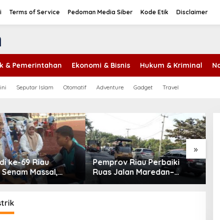
i
Terms of Service
Pedoman Media Siber
Kode Etik
Disclaimer
tik & Pemerintahan
Ekonomi & Bisnis
Hukum & Kriminal
Na
ini
Seputar Islam
Otomatif
Adventure
Gadget
Travel
P
P
S
T
»
v Riau Perbaiki
Hotspot di Riau Bertambah
alan Maredan–
Jadi 45 Titik, Inhil dan Inhu
g Buatan
Masih Mendominasi
ang 6 Kilometer
trik