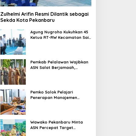
Zulhelmi Arifin Resmi Dilantik sebagai
Sekda Kota Pekanbaru
Agung Nugroho Kukuhkan 45
Ketua RT-RW Kecamatan Sail,
Minta Aktif Serap Aspirasi
Warga
Pemkab Pelalawan Wajibkan
ASN Salat Berjamaah,
Absebsi Harian Bertambah
Jadi Empat Kali
Pemko Solok Pelajari
Penerapan Manajemen
Talenta di Pemko Pekanbaru
Wawako Pekanbaru Minta
ASN Percepat Target
Program dan Tingkatkan