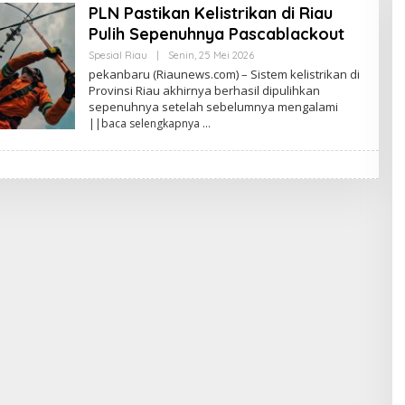
PLN Pastikan Kelistrikan di Riau
Pulih Sepenuhnya Pascablackout
Spesial Riau
|
Senin, 25 Mei 2026
O
L
pekanbaru (Riaunews.com) – Sistem kelistrikan di
E
Provinsi Riau akhirnya berhasil dipulihkan
H
sepenuhnya setelah sebelumnya mengalami
A
N
||baca selengkapnya
A
N
D
A
P
R
A
T
A
M
A
F