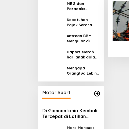
MBG dan
Paradoks
Stunting:
Perbaikan Gizi
Kepatuhan
yang Salah
Pajak Serasa
Sasaran?
Pemaksaan
Pajak
Antrean BBM
Mengular di
Sumatera dan
Kalimantan,
Raport Merah
Cerminan
hari anak dalam
Kegagalan Tata
asuhan
Kelola Energi
Sekulerisme
Mengapa
Nasional
Orangtua Lebih
Memilih Sekolah
Swasta
daripada
Motor Sport
Sekolah Negeri?
Di Giannantonio Kembali
Tercepat di Latihan
MotoGP Italia
Marc Marquez