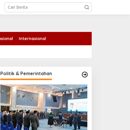
tutup
sional
Internasional
emko Pekanbaru Kebut
ersiapan Pengolahan
ampah Jadi Gas Metan di
PA Muara Fajar II
Politik & Pemerintahan
Ekspedisi Merah Putih
Tanam Ribuan Mangrove
dan Serahkan Bantuan
Nelayan di Pulau Rupat