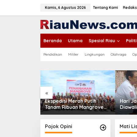
L
e
Kamis, 6 Agustus 2026
Tentang Kami
Redaks
w
a
tutup
t
i
k
Beranda
Utama
Spesial Riau
Poli
e
k
o
Pendidikan
Militer
Lingkungan
Olahraga
Op
n
t
e
n
«
rah Putih
Hari Jadi ke-69 Riau
Pempro
an Mangrove
Diawali Senam Massal,
Ruas J
n Bantuan
Stadion Utama Jadi Pusat
Simpan
ulau Rupat
Beragam Layanan
Sepanj
Pojok Opini
Mati Lis