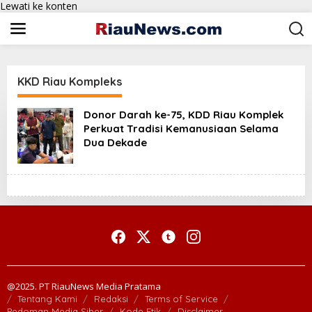
Lewati ke konten
KKD Riau Kompleks
Donor Darah ke-75, KDD Riau Komplek
Perkuat Tradisi Kemanusiaan Selama
Dua Dekade
@2025. PT RiauNews Media Pratama
Tentang Kami
Redaksi
Terms of Service
Pedoman Media Siber
Kode Etik
Disclaimer