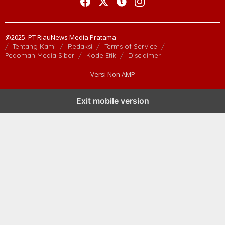
@2025. PT RiauNews Media Pratama
Tentang Kami
Redaksi
Terms of Service
Pedoman Media Siber
Kode Etik
Disclaimer
Versi Non AMP
Exit mobile version