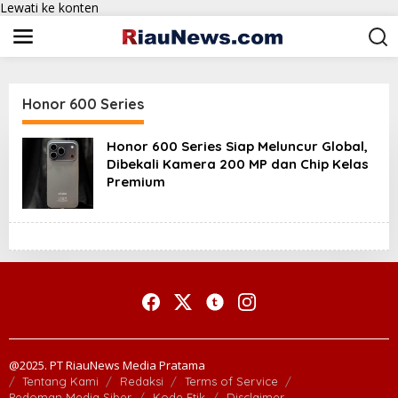
Lewati ke konten
Honor 600 Series
Honor 600 Series Siap Meluncur Global,
Dibekali Kamera 200 MP dan Chip Kelas
Premium
@2025. PT RiauNews Media Pratama
Tentang Kami
Redaksi
Terms of Service
Pedoman Media Siber
Kode Etik
Disclaimer