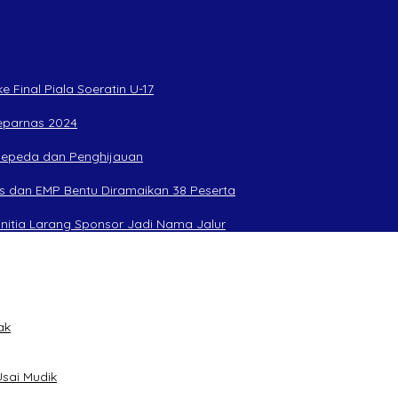
 Final Piala Soeratin U-17
Peparnas 2024
rsepeda dan Penghijauan
s dan EMP Bentu Diramaikan 38 Peserta
anitia Larang Sponsor Jadi Nama Jalur
ak
sai Mudik