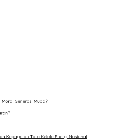
n Jagung di Jambai Makmur
l Generasi Muda?
onal
at Literasi Ketenagakerjaan Pelajar
i dan Perubahan Iklim
g Moral Generasi Muda?
aran?
an Kegagalan Tata Kelola Energi Nasional