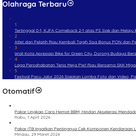
Olahraga Terbaru
1
Tertinggal 0-1, KJFA Comeback 2-1 atas PS Siak dan Melaju ke
2
Atlet dan Pelatih Riau Kembali Tagih Sisa Bonus PON dan 
3
Wali Kota Apresiasi Bike for Green City, Dorong Budaya Be
4
Laga Persahabatan Tenis Meja PWI Riau Bersama SKK Miga
5
Festival Pacu Jalur 2026 Siapkan Lomba Foto dan Video, P
Otomatif
Pakar Ungkap Cara Hemat BBM, Hindari Akselerasi Mendad
Rabu, 1 April 2026
Pakar ITB Ingatkan Pentingnya Cek Komponen Kendaraan U
Minggu, 29 Maret 2026