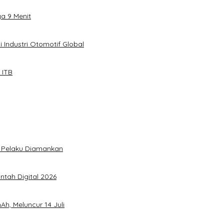
ya 9 Menit
 Industri Otomotif Global
 ITB
5 Pelaku Diamankan
ntah Digital 2026
h, Meluncur 14 Juli