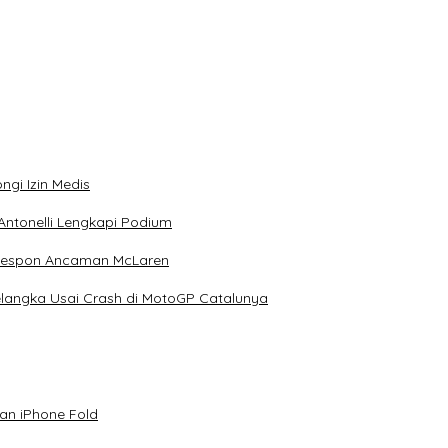
ngi Izin Medis
Antonelli Lengkapi Podium
 Respon Ancaman McLaren
elangka Usai Crash di MotoGP Catalunya
an iPhone Fold