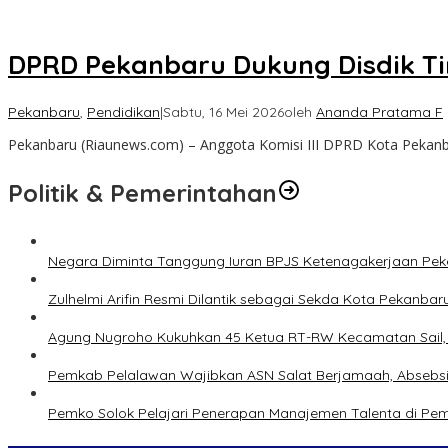
DPRD Pekanbaru Dukung Disdik Ti
Pekanbaru
,
Pendidikan
|
Sabtu, 16 Mei 2026
oleh
Ananda Pratama F
Pekanbaru (Riaunews.com) – Anggota Komisi III DPRD Kota Pekanba
Politik & Pemerintahan
Negara Diminta Tanggung Iuran BPJS Ketenagakerjaan Peker
Zulhelmi Arifin Resmi Dilantik sebagai Sekda Kota Pekanbar
Agung Nugroho Kukuhkan 45 Ketua RT-RW Kecamatan Sail, M
Pemkab Pelalawan Wajibkan ASN Salat Berjamaah, Absebsi
Pemko Solok Pelajari Penerapan Manajemen Talenta di Pe