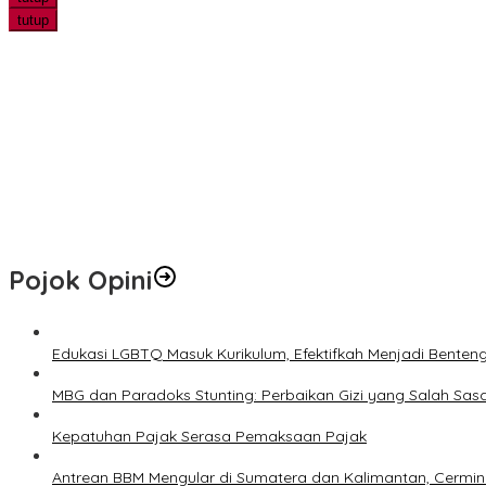
tutup
Bhabinkamtibmas Polsek Kandis Pantau Perkembangan Tanama
Edukasi LGBTQ Masuk Kurikulum, Efektifkah Menjadi Benteng Mora
Peneliti UWM Kembangkan Yogurt Seledri sebagai Pangan Fungsi
Marak Tawaran Kerja Palsu di Sosmed, Fakultas Hukum UWM Perku
PHR Tanam 700 Mangrove di Pesisir Dumai, Perkuat Mitigasi Abras
Pojok Opini
Edukasi LGBTQ Masuk Kurikulum, Efektifkah Menjadi Benten
MBG dan Paradoks Stunting: Perbaikan Gizi yang Salah Sas
Kepatuhan Pajak Serasa Pemaksaan Pajak
Antrean BBM Mengular di Sumatera dan Kalimantan, Cermin