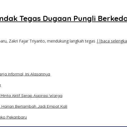
ndak Tegas Dugaan Pungli Berkedo
ru, Zakri Fajar Triyanto, mendukung langkah tegas
||baca selengk
ja Informal, Ini Alasannya
u
inta Aktif Serap Aspirasi Warga
 Harian Bertambah Jadi Empat Kali
mko Pekanbaru