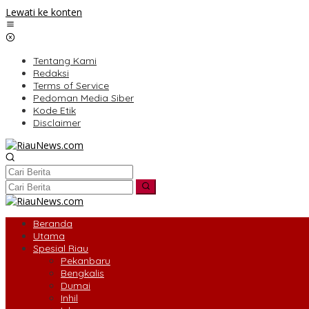
Lewati ke konten
Tentang Kami
Redaksi
Terms of Service
Pedoman Media Siber
Kode Etik
Disclaimer
Beranda
Utama
Spesial Riau
Pekanbaru
Bengkalis
Dumai
Inhil