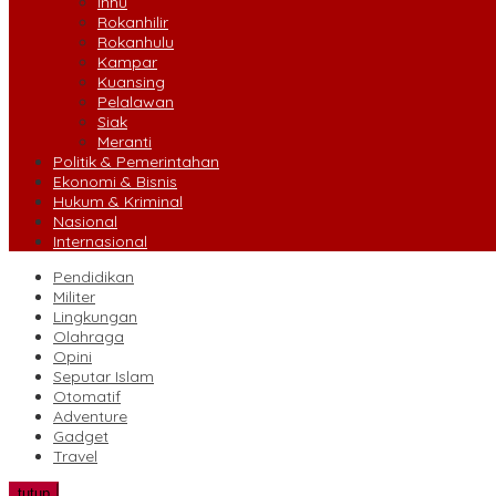
Inhu
Rokanhilir
Rokanhulu
Kampar
Kuansing
Pelalawan
Siak
Meranti
Politik & Pemerintahan
Ekonomi & Bisnis
Hukum & Kriminal
Nasional
Internasional
Pendidikan
Militer
Lingkungan
Olahraga
Opini
Seputar Islam
Otomatif
Adventure
Gadget
Travel
tutup