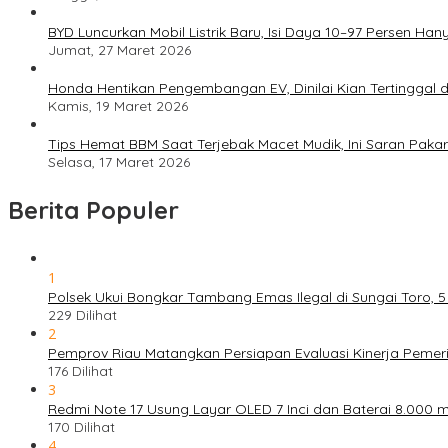
BYD Luncurkan Mobil Listrik Baru, Isi Daya 10–97 Persen Han
Jumat, 27 Maret 2026
Honda Hentikan Pengembangan EV, Dinilai Kian Tertinggal di
Kamis, 19 Maret 2026
Tips Hemat BBM Saat Terjebak Macet Mudik, Ini Saran Pakar
Selasa, 17 Maret 2026
Berita Populer
1
Polsek Ukui Bongkar Tambang Emas Ilegal di Sungai Toro, 
229 Dilihat
2
Pemprov Riau Matangkan Persiapan Evaluasi Kinerja Pemeri
176 Dilihat
3
Redmi Note 17 Usung Layar OLED 7 Inci dan Baterai 8.000 mA
170 Dilihat
4