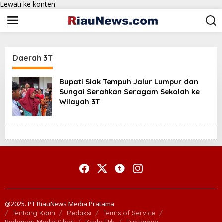
Lewati ke konten
Daerah 3T
Bupati Siak Tempuh Jalur Lumpur dan
Sungai Serahkan Seragam Sekolah ke
Wilayah 3T
@2025. PT RiauNews Media Pratama
Tentang Kami
Redaksi
Terms of Service
Pedoman Media Siber
Kode Etik
Disclaimer