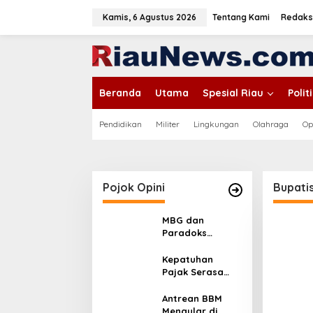
L
e
Kamis, 6 Agustus 2026
Tentang Kami
Redaks
w
a
tutup
t
i
k
Beranda
Utama
Spesial Riau
Poli
e
k
o
Pendidikan
Militer
Lingkungan
Olahraga
Op
n
t
e
n
Pojok Opini
Bupatis
MBG dan
Paradoks
Stunting:
Perbaikan Gizi
Kepatuhan
yang Salah
Pajak Serasa
Sasaran?
Pemaksaan
Pajak
Antrean BBM
Mengular di