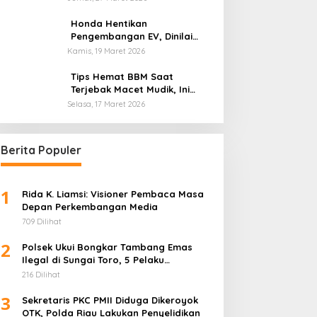
Honda Hentikan
Pengembangan EV, Dinilai
Kian Tertinggal di Industri
Kamis, 19 Maret 2026
Otomotif Global
Tips Hemat BBM Saat
Terjebak Macet Mudik, Ini
Saran Pakar ITB
Selasa, 17 Maret 2026
Berita Populer
1
Rida K. Liamsi: Visioner Pembaca Masa
Depan Perkembangan Media
709 Dilihat
2
Polsek Ukui Bongkar Tambang Emas
Ilegal di Sungai Toro, 5 Pelaku
Diamankan
216 Dilihat
3
Sekretaris PKC PMII Diduga Dikeroyok
OTK, Polda Riau Lakukan Penyelidikan