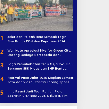
1
Atlet dan Pelatih Riau Kembali Tagih
Sisa Bonus PON dan Peparnas 2024
2
Wali Kota Apresiasi Bike for Green City,
Dorong Budaya Bersepeda dan
Penghijauan
3
Laga Persahabatan Tenis Meja PWI Riau
Bersama SKK Migas dan EMP Bentu
Diramaikan 38 Peserta
4
Festival Pacu Jalur 2026 Siapkan Lomba
Foto dan Video, Panitia Larang Sponsor
Jadi Nama Jalur
5
Inhu Resmi Jadi Tuan Rumah Piala
Soeratin U-17 Riau 2026, Diikuti 16 Tim