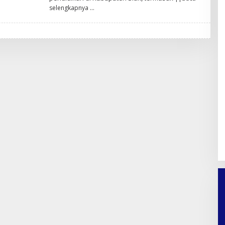
N
selengkapnya
A
N
D
A
P
R
A
T
A
M
A
F