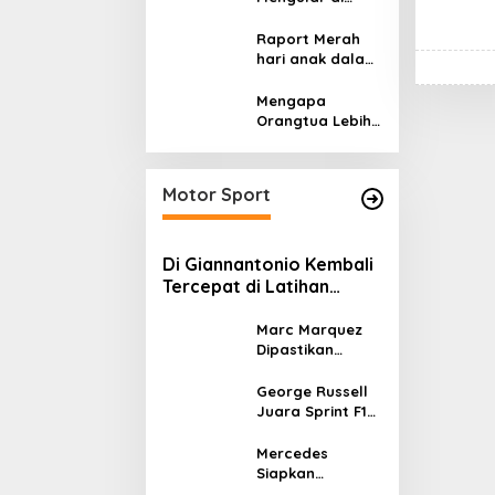
Sumatera dan
Kalimantan,
Raport Merah
Cerminan
hari anak dalam
Kegagalan Tata
asuhan
Kelola Energi
Sekulerisme
Mengapa
Nasional
Orangtua Lebih
Memilih Sekolah
Swasta
daripada
Motor Sport
Sekolah Negeri?
Di Giannantonio Kembali
Tercepat di Latihan
MotoGP Italia
Marc Marquez
Dipastikan
Tampil di
MotoGP Italia
George Russell
Usai Kantongi
Juara Sprint F1
Izin Medis
GP Kanada 2026,
Norris dan
Mercedes
Antonelli
Siapkan
Lengkapi Podium
Upgrade W17 di