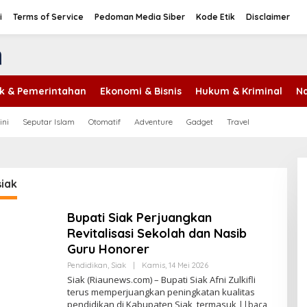
i
Terms of Service
Pedoman Media Siber
Kode Etik
Disclaimer
tik & Pemerintahan
Ekonomi & Bisnis
Hukum & Kriminal
Na
ini
Seputar Islam
Otomatif
Adventure
Gadget
Travel
iak
Bupati Siak Perjuangkan
Revitalisasi Sekolah dan Nasib
Guru Honorer
Pendidikan
,
Siak
|
Kamis, 14 Mei 2026
O
L
Siak (Riaunews.com) – Bupati Siak Afni Zulkifli
E
terus memperjuangkan peningkatan kualitas
H
pendidikan di Kabupaten Siak, termasuk
A
||baca