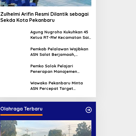
Zulhelmi Arifin Resmi Dilantik sebagai
Sekda Kota Pekanbaru
Agung Nugroho Kukuhkan 45
Ketua RT-RW Kecamatan Sail,
Minta Aktif Serap Aspirasi
Warga
Pemkab Pelalawan Wajibkan
ASN Salat Berjamaah,
Absebsi Harian Bertambah
Jadi Empat Kali
Pemko Solok Pelajari
Penerapan Manajemen
Talenta di Pemko Pekanbaru
Wawako Pekanbaru Minta
ASN Percepat Target
Program dan Tingkatkan
Pelayanan Publik
Olahraga Terbaru