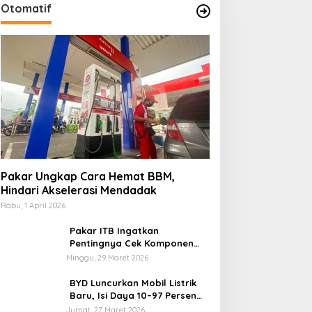
Otomatif
Pakar Ungkap Cara Hemat BBM,
Hindari Akselerasi Mendadak
Rabu, 1 April 2026
Pakar ITB Ingatkan
Pentingnya Cek Komponen
Kendaraan Usai Mudik
Minggu, 29 Maret 2026
BYD Luncurkan Mobil Listrik
Baru, Isi Daya 10–97 Persen
Hanya 9 Menit
Jumat, 27 Maret 2026