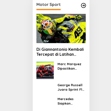
Motor Sport
Di Giannantonio Kembali
Tercepat di Latihan
MotoGP Italia
Marc Marquez
Dipastikan
Tampil di
MotoGP Italia
Usai Kantongi
George Russell
Izin Medis
Juara Sprint F1
GP Kanada 2026,
Norris dan
Mercedes
Antonelli
Siapkan
Lengkapi Podium
Upgrade W17 di