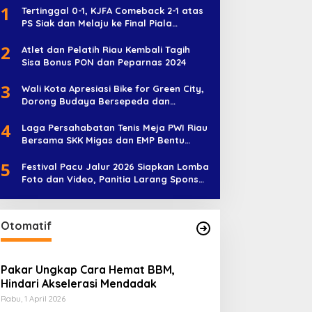
1
Tertinggal 0-1, KJFA Comeback 2-1 atas
PS Siak dan Melaju ke Final Piala
Soeratin U-17
2
Atlet dan Pelatih Riau Kembali Tagih
Sisa Bonus PON dan Peparnas 2024
3
Wali Kota Apresiasi Bike for Green City,
Dorong Budaya Bersepeda dan
Penghijauan
4
Laga Persahabatan Tenis Meja PWI Riau
Bersama SKK Migas dan EMP Bentu
Diramaikan 38 Peserta
5
Festival Pacu Jalur 2026 Siapkan Lomba
Foto dan Video, Panitia Larang Sponsor
Jadi Nama Jalur
Otomatif
Pakar Ungkap Cara Hemat BBM,
Hindari Akselerasi Mendadak
Rabu, 1 April 2026