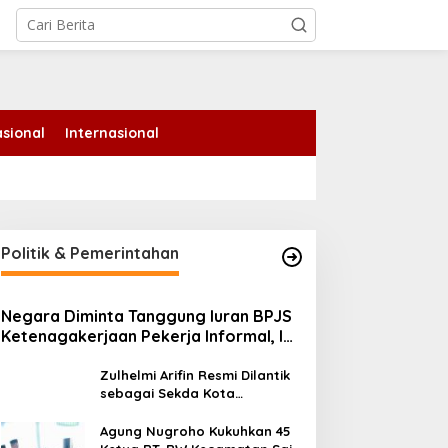
tutup
sional
Internasional
olsek Kandis Bergerak
ersama Petani untuk
etahanan Pangan,
astikan Tanaman Jagung
Politik & Pemerintahan
umbuh Subur
Negara Diminta Tanggung Iuran BPJS
Jangan Lewatkan! Denda
Ketenagakerjaan Pekerja Informal, Ini
Tunggakan Pajak PBB
Alasannya
Pekanbaru Dihapus hingga
Zulhelmi Arifin Resmi Dilantik
31 Agustus
sebagai Sekda Kota
Pekanbaru
Agung Nugroho Kukuhkan 45