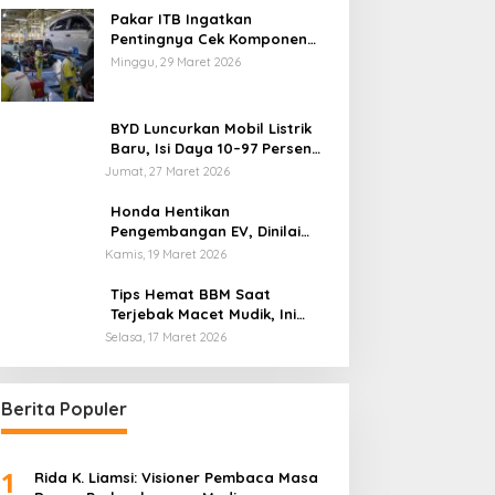
Pakar ITB Ingatkan
Pentingnya Cek Komponen
Kendaraan Usai Mudik
Minggu, 29 Maret 2026
BYD Luncurkan Mobil Listrik
Baru, Isi Daya 10–97 Persen
Hanya 9 Menit
Jumat, 27 Maret 2026
Honda Hentikan
Pengembangan EV, Dinilai
Kian Tertinggal di Industri
Kamis, 19 Maret 2026
Otomotif Global
Tips Hemat BBM Saat
Terjebak Macet Mudik, Ini
Saran Pakar ITB
Selasa, 17 Maret 2026
Berita Populer
1
Rida K. Liamsi: Visioner Pembaca Masa