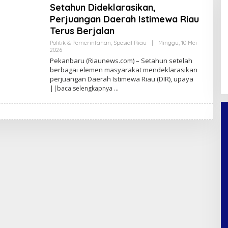
Setahun Dideklarasikan,
Perjuangan Daerah Istimewa Riau
Terus Berjalan
Politik & Pemerintahan
,
Spesial Riau
|
Minggu, 10 Mei
2026
O
L
Pekanbaru (Riaunews.com) – Setahun setelah
E
berbagai elemen masyarakat mendeklarasikan
H
perjuangan Daerah Istimewa Riau (DIR), upaya
A
N
||baca selengkapnya
A
N
D
A
P
R
A
T
A
M
A
F