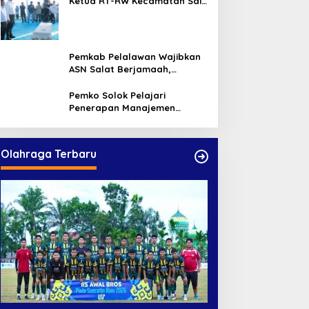
Ketua RT-RW Kecamatan Sail,
Minta Aktif Serap Aspirasi
Warga
Pemkab Pelalawan Wajibkan
ASN Salat Berjamaah,
Absebsi Harian Bertambah
Jadi Empat Kali
Pemko Solok Pelajari
Penerapan Manajemen
Talenta di Pemko Pekanbaru
Olahraga Terbaru