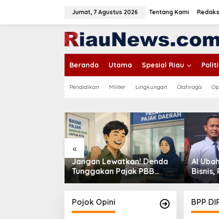
L
e
Jumat, 7 Agustus 2026
Tentang Kami
Redaks
w
a
tutup
t
i
k
Beranda
Utama
Spesial Riau
Poli
e
k
o
Pendidikan
Militer
Lingkungan
Olahraga
Op
n
t
e
n
«
atkan! Denda
AI Ubah Peta Persaingan
Terting
ajak PBB
Bisnis, Pelaku Usaha
Comeba
ihapus hingga
Pekanbaru Dituntut Makin
dan Mel
Adaptif
Soerat
Pojok Opini
BPP DI