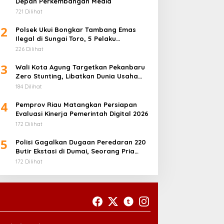
Depan Perkembangan Media
721 Dilihat
2
Polsek Ukui Bongkar Tambang Emas
Ilegal di Sungai Toro, 5 Pelaku
Diamankan
226 Dilihat
3
Wali Kota Agung Targetkan Pekanbaru
Zero Stunting, Libatkan Dunia Usaha
Penuhi Gizi Anak
184 Dilihat
4
Pemprov Riau Matangkan Persiapan
Evaluasi Kinerja Pemerintah Digital 2026
172 Dilihat
5
Polisi Gagalkan Dugaan Peredaran 220
Butir Ekstasi di Dumai, Seorang Pria
Ditangkap
172 Dilihat