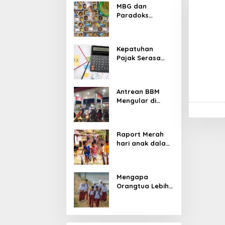
MBG dan
Paradoks
Stunting:
Perbaikan Gizi
yang Salah
Kepatuhan
Sasaran?
Pajak Serasa
Pemaksaan
Pajak
Antrean BBM
Mengular di
Sumatera dan
Kalimantan,
Cerminan
Raport Merah
Kegagalan Tata
hari anak dalam
Kelola Energi
asuhan
Nasional
Sekulerisme
Mengapa
Orangtua Lebih
Memilih Sekolah
Swasta
daripada
Sekolah Negeri?