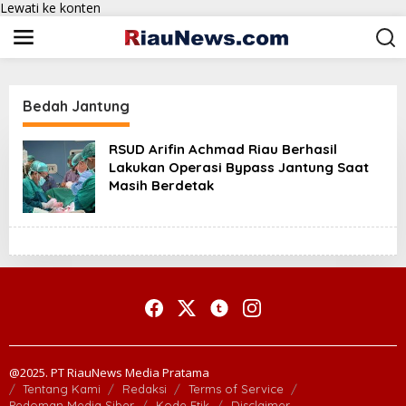
Lewati ke konten
Bedah Jantung
RSUD Arifin Achmad Riau Berhasil
Lakukan Operasi Bypass Jantung Saat
Masih Berdetak
@2025. PT RiauNews Media Pratama
Tentang Kami
Redaksi
Terms of Service
Pedoman Media Siber
Kode Etik
Disclaimer