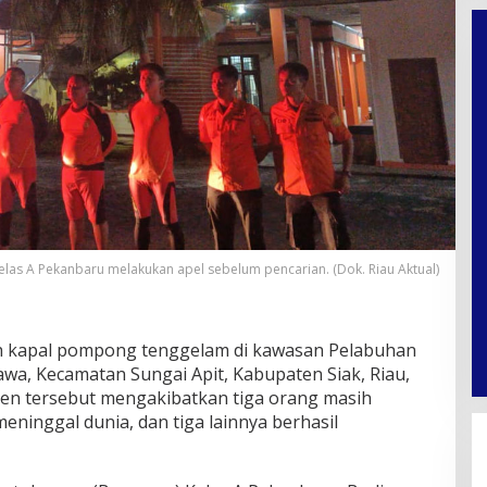
las A Pekanbaru melakukan apel sebelum pencarian. (Dok. Riau Aktual)
 kapal pompong tenggelam di kawasan Pelabuhan
wa, Kecamatan Sungai Apit, Kabupaten Siak, Riau,
siden tersebut mengakibatkan tiga orang masih
eninggal dunia, dan tiga lainnya berhasil