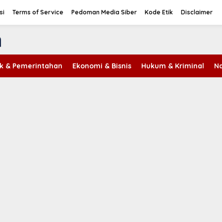
si
Terms of Service
Pedoman Media Siber
Kode Etik
Disclaimer
tik & Pemerintahan
Ekonomi & Bisnis
Hukum & Kriminal
Na