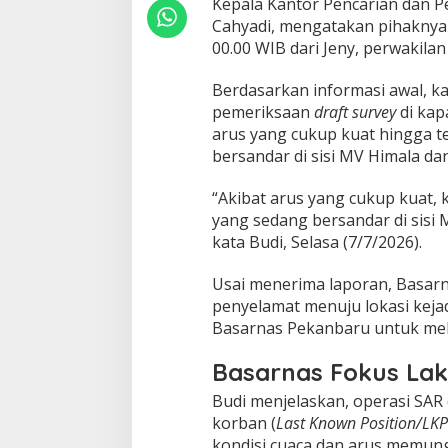
O
Kepala Kantor Pencarian dan P
r
Cahyadi, mengatakan pihaknya 
a
00.00 WIB dari Jeny, perwakil
n
g
Berdasarkan informasi awal, 
M
a
pemeriksaan
draft survey
di kap
s
arus yang cukup kuat hingga t
i
bersandar di sisi MV Himala da
h
H
“Akibat arus yang cukup kuat,
i
l
yang sedang bersandar di sisi
a
kata Budi, Selasa (7/7/2026).
n
g
Usai menerima laporan, Basar
penyelamat menuju lokasi kejad
Basarnas Pekanbaru untuk mel
Basarnas Fokus La
Budi menjelaskan, operasi SAR d
korban (
Last Known Position/LKP
kondisi cuaca dan arus memun