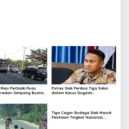
Riau Perbaiki Ruas
Polres Siak Periksa Tiga Saksi
aredan–Simpang Buatan
dalam Kasus Dugaan
g 6 Kilometer
Penganiayaan Jurnalis
Tiga Cagar Budaya Siak Masuk
Penilaian Tingkat Nasional,
Bupati Afni Mohon Dukungan
Masyarakat