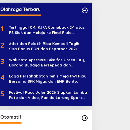
Olahraga Terbaru
1
Tertinggal 0-1, KJFA Comeback 2-1 atas
PS Siak dan Melaju ke Final Piala
Soeratin U-17
2
Atlet dan Pelatih Riau Kembali Tagih
Sisa Bonus PON dan Peparnas 2024
3
Wali Kota Apresiasi Bike for Green City,
Dorong Budaya Bersepeda dan
Penghijauan
4
Laga Persahabatan Tenis Meja PWI Riau
Bersama SKK Migas dan EMP Bentu
Diramaikan 38 Peserta
5
Festival Pacu Jalur 2026 Siapkan Lomba
Foto dan Video, Panitia Larang Sponsor
Jadi Nama Jalur
Otomatif