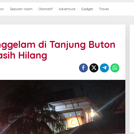
ini
Seputar Islam
Otomatif
Adventure
Gadget
Travel
ggelam di Tanjung Buton
sih Hilang