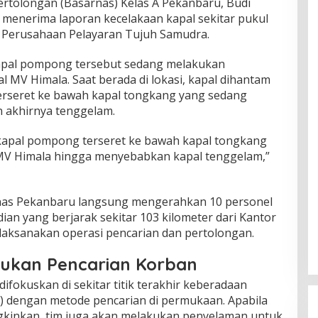
ertolongan (Basarnas) Kelas A Pekanbaru, Budi
menerima laporan kecelakaan kapal sekitar pukul
an Perusahaan Pelayaran Tujuh Samudra.
kapal pompong tersebut sedang melakukan
al MV Himala. Saat berada di lokasi, kapal dihantam
erseret ke bawah kapal tongkang yang sedang
n akhirnya tenggelam.
 kapal pompong terseret ke bawah kapal tongkang
 MV Himala hingga menyebabkan kapal tenggelam,”
nas Pekanbaru langsung mengerahkan 10 personel
ian yang berjarak sekitar 103 kilometer dari Kantor
aksanakan operasi pencarian dan pertolongan.
kukan Pencarian Korban
ifokuskan di sekitar titik terakhir keberadaan
) dengan metode pencarian di permukaan. Apabila
gkinkan, tim juga akan melakukan penyelaman untuk