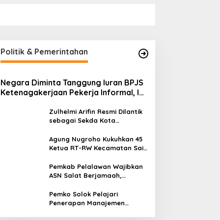
Politik & Pemerintahan
Negara Diminta Tanggung Iuran BPJS
Ketenagakerjaan Pekerja Informal, Ini
Alasannya
Zulhelmi Arifin Resmi Dilantik
sebagai Sekda Kota
Pekanbaru
Agung Nugroho Kukuhkan 45
Ketua RT-RW Kecamatan Sail,
Minta Aktif Serap Aspirasi
Warga
Pemkab Pelalawan Wajibkan
ASN Salat Berjamaah,
Absebsi Harian Bertambah
Jadi Empat Kali
Pemko Solok Pelajari
Penerapan Manajemen
Talenta di Pemko Pekanbaru