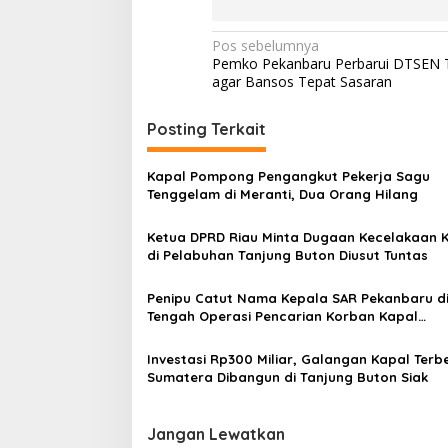
N
Pos sebelumnya
Pemko Pekanbaru Perbarui DTSEN T
a
agar Bansos Tepat Sasaran
v
i
Posting Terkait
g
Kapal Pompong Pengangkut Pekerja Sagu
a
Tenggelam di Meranti, Dua Orang Hilang
s
Ketua DPRD Riau Minta Dugaan Kecelakaan K
i
di Pelabuhan Tanjung Buton Diusut Tuntas
p
o
Penipu Catut Nama Kepala SAR Pekanbaru d
Tengah Operasi Pencarian Korban Kapal
s
Tenggelam
Investasi Rp300 Miliar, Galangan Kapal Terbe
Sumatera Dibangun di Tanjung Buton Siak
Jangan Lewatkan