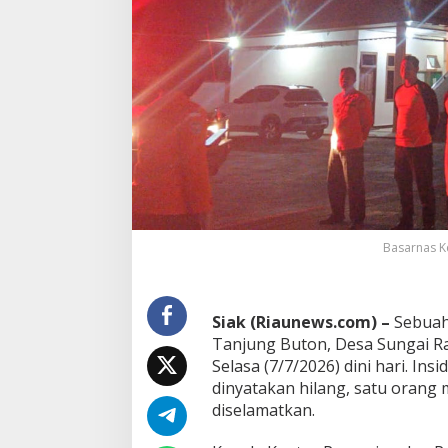
a
m
d
i
T
a
n
j
u
n
g
B
u
t
Basarnas Ke
o
n
S
i
Siak (Riaunews.com) –
Sebuah
a
k
Tanjung Buton, Desa Sungai Ra
,
Selasa (7/7/2026) dini hari. In
T
dinyatakan hilang, satu orang m
i
diselamatkan.
g
a