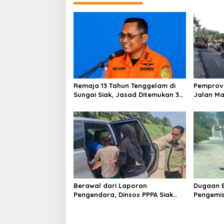
Remaja 13 Tahun Tenggelam di
Pemprov 
Sungai Siak, Jasad Ditemukan 3
Jalan M
Km dari Lokasi
Sepanjan
Berawal dari Laporan
Dugaan E
Pengendara, Dinsos PPPA Siak
Pengemis
Tangani Dugaan Eksploitasi Tiga
Pengenda
Anak di Kandis
Bergera