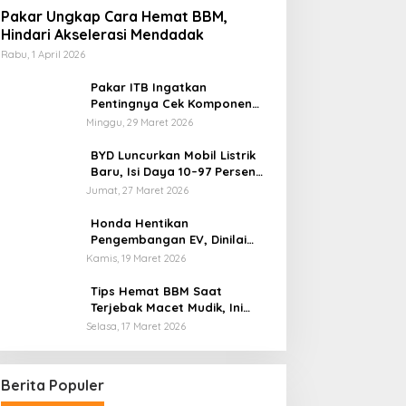
Pakar Ungkap Cara Hemat BBM,
Hindari Akselerasi Mendadak
Rabu, 1 April 2026
Pakar ITB Ingatkan
Pentingnya Cek Komponen
Kendaraan Usai Mudik
Minggu, 29 Maret 2026
BYD Luncurkan Mobil Listrik
Baru, Isi Daya 10–97 Persen
Hanya 9 Menit
Jumat, 27 Maret 2026
Honda Hentikan
Pengembangan EV, Dinilai
Kian Tertinggal di Industri
Kamis, 19 Maret 2026
Otomotif Global
Tips Hemat BBM Saat
Terjebak Macet Mudik, Ini
Saran Pakar ITB
Selasa, 17 Maret 2026
Berita Populer