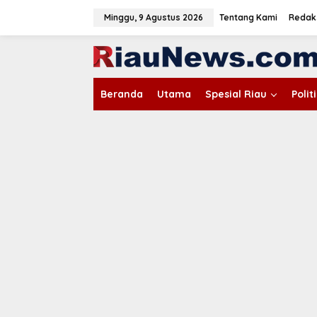
L
e
Minggu, 9 Agustus 2026
Tentang Kami
Redak
w
a
tutup
t
i
k
Beranda
Utama
Spesial Riau
Poli
e
k
o
n
t
e
n