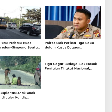
Riau Perbaiki Ruas
Polres Siak Periksa Tiga Saksi
aredan–Simpang Buatan
dalam Kasus Dugaan
g 6 Kilometer
Penganiayaan Jurnalis
Tiga Cagar Budaya Siak Masuk
Penilaian Tingkat Nasional,
Bupati Afni Mohon Dukungan
Masyarakat
ksploitasi Anak-Anak
 di Jalur Kandis,
ra Minta Aparat
k