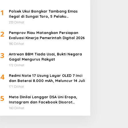
1
Polsek Ukui Bongkar Tambang Emas
Ilegal di Sungai Toro, 5 Pelaku
Diamankan
233 Dilihat
2
Pemprov Riau Matangkan Persiapan
Evaluasi Kinerja Pemerintah Digital 2026
180 Dilihat
3
Antrean BBM Tiada Usai, Bukti Negara
Gagal Mengurus Rakyat
172 Dilihat
4
Redmi Note 17 Usung Layar OLED 7 Inci
dan Baterai 8.000 mAh, Meluncur 14 Juli
171 Dilihat
5
Meta Dinilai Langgar DSA Uni Eropa,
Instagram dan Facebook Disorot
karena Desain Adiktif
160 Dilihat