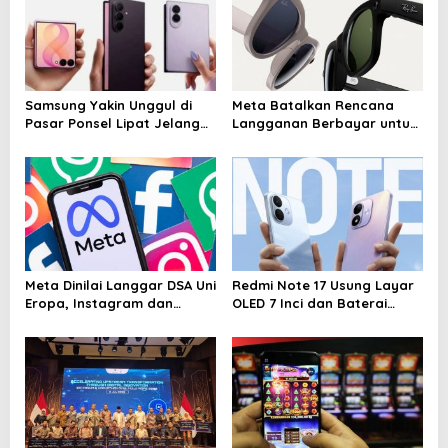
Samsung Yakin Unggul di
Meta Batalkan Rencana
Pasar Ponsel Lipat Jelang
Langganan Berbayar untuk
Kehadiran iPhone Fold
Fitur Ray-Ban Meta Usai
Dikritik Pengguna
Meta Dinilai Langgar DSA Uni
Redmi Note 17 Usung Layar
Eropa, Instagram dan
OLED 7 Inci dan Baterai
Facebook Disorot karena
8.000 mAh, Meluncur 14 Juli
Desain Adiktif