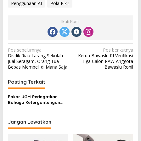
Penggunaan AI
Pola Pikir
Ikuti Kami
N
Pos sebelumnya
Pos berikutnya
Disdik Riau Larang Sekolah
Ketua Bawaslu RI Verifikasi
a
Jual Seragam, Orang Tua
Tiga Calon PAW Anggota
v
Bebas Membeli di Mana Saja
Bawaslu Rohil
i
Posting Terkait
g
a
Pakar UGM Peringatkan
s
Bahaya Ketergantungan
pada AI
i
p
Jangan Lewatkan
o
s