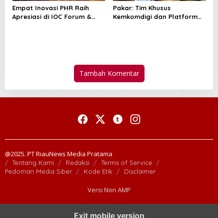
Empat Inovasi PHR Raih
Pakar: Tim Khusus
Apresiasi di IOC Forum &
Kemkomdigi dan Platform
Hackathon Hulu Migas 2026
Digital Perkuat
Pemberantasan Judi Online
Tambah Komentar
@2025. PT RiauNews Media Pratama
Tentang Kami
Redaksi
Terms of Service
Pedoman Media Siber
Kode Etik
Disclaimer
Versi Non AMP
Exit mobile version