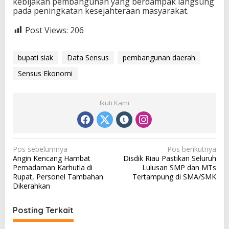
kebijakan pembangunan yang berdampak langsung
pada peningkatan kesejahteraan masyarakat.
Post Views:
206
bupati siak
Data Sensus
pembangunan daerah
Sensus Ekonomi
Ikuti Kami
N
Pos sebelumnya
Pos berikutnya
Angin Kencang Hambat
Disdik Riau Pastikan Seluruh
a
Pemadaman Karhutla di
Lulusan SMP dan MTs
v
Rupat, Personel Tambahan
Tertampung di SMA/SMK
Dikerahkan
i
g
Posting Terkait
a