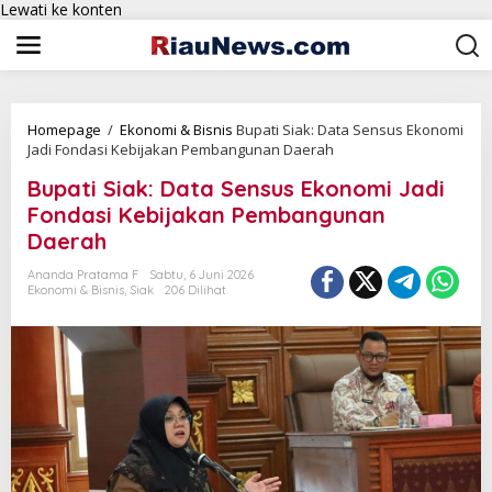
Lewati ke konten
Homepage
/
Ekonomi & Bisnis
Bupati Siak: Data Sensus Ekonomi
Jadi Fondasi Kebijakan Pembangunan Daerah
Bupati Siak: Data Sensus Ekonomi Jadi
Fondasi Kebijakan Pembangunan
Daerah
Ananda Pratama F
Sabtu, 6 Juni 2026
Ekonomi & Bisnis
,
Siak
206 Dilihat