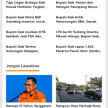
s
Tiga Cagar Budaya Siak
Bupati Siak: Petani dan
Masuk Penilaian Tingkat
Nelayan Penopang Ekonomi
i
Nasional, Bupati Afni Mohon
Daerah
p
Dukungan Masyarakat
Bupati Siak Minta BSP
Bupati Siak Kritik
o
Gandeng Investor untuk
Pemotongan DBH, Desak
Tingkatkan Produksi Migas
Revisi UU Pemerintahan
s
Daerah
Bupati Siak Usulkan KITB
CFD ke-40 Tualang Diserbu
Kembali Jadi PSN dan
Ribuan Warga, Bupati Siak
Dorong Revitalisasi Istana
Dorong Penguatan Ekonomi
Siak
dari Bawah
Bupati Siak Terima
Bupati Siak Lepas 1.200
Kunjungan Delegasi
Peserta Pawai Obor Sambut
Internasional, Perkuat
Tahun Baru Islam
Kolaborasi Pembangunan
Hijau Berkelanjutan
Jangan Lewatkan
Remaja 13 Tahun Tenggelam
Pemprov Riau Perbaiki Ruas