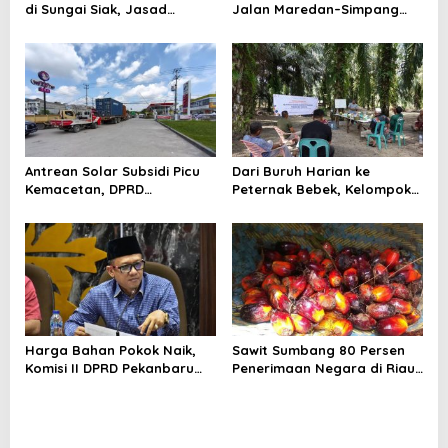
di Sungai Siak, Jasad
Jalan Maredan–Simpang
Ditemukan 3 Km dari Lokasi
Buatan Sepanjang 6
Kilometer
Antrean Solar Subsidi Picu
Dari Buruh Harian ke
Kemacetan, DPRD
Peternak Bebek, Kelompok
Pekanbaru Minta Pertamina
Suku Sakai Kini Produksi 250
Beri Penjelasan
Telur per Hari
Harga Bahan Pokok Naik,
Sawit Sumbang 80 Persen
Komisi II DPRD Pekanbaru
Penerimaan Negara di Riau,
Minta Pemko Perkuat
Jadi Penopang Utama Pajak
Ketahanan Pangan
dan Bea Cukai