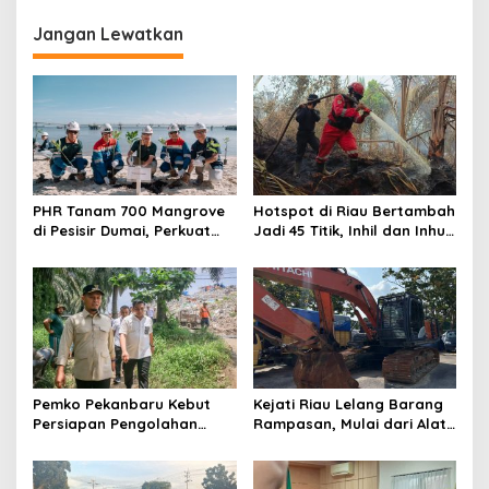
Tercatat 21 Titik
di Sejumlah Wilayah Riau
Malam Ini
Jangan Lewatkan
PHR Tanam 700 Mangrove
Hotspot di Riau Bertambah
di Pesisir Dumai, Perkuat
Jadi 45 Titik, Inhil dan Inhu
Mitigasi Abrasi dan
Masih Mendominasi
Perubahan Iklim
Pemko Pekanbaru Kebut
Kejati Riau Lelang Barang
Persiapan Pengolahan
Rampasan, Mulai dari Alat
Sampah Jadi Gas Metan di
Berat Hingga Kapal
TPA Muara Fajar II