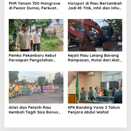
PHR Tanam 700 Mangrove
Hotspot di Riau Bertambah
di Pesisir Dumai, Perkuat
Jadi 45 Titik, Inhil dan Inhu
Mitigasi Abrasi dan
Masih Mendominasi
Perubahan Iklim
Pemko Pekanbaru Kebut
Kejati Riau Lelang Barang
Persiapan Pengolahan
Rampasan, Mulai dari Alat
Sampah Jadi Gas Metan di
Berat Hingga Kapal
TPA Muara Fajar II
Atlet dan Pelatih Riau
KPK Banding Vonis 2 Tahun
Kembali Tagih Sisa Bonus
Penjara Abdul Wahid
PON dan Peparnas 2024