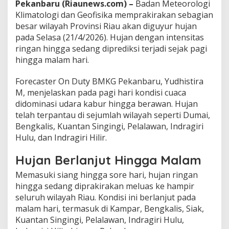
Pekanbaru (Riaunews.com) –
Badan Meteorologi
a
Klimatologi dan Geofisika
memprakirakan sebagian
d
a
besar wilayah Provinsi Riau akan diguyur hujan
P
pada Selasa (21/4/2026). Hujan dengan intensitas
e
ringan hingga sedang diprediksi terjadi sejak pagi
t
hingga malam hari.
i
r
d
Forecaster On Duty BMKG Pekanbaru,
Yudhistira
a
M
, menjelaskan pada pagi hari kondisi cuaca
n
didominasi udara kabur hingga berawan. Hujan
A
telah terpantau di sejumlah wilayah seperti Dumai,
n
g
Bengkalis, Kuantan Singingi, Pelalawan, Indragiri
i
Hulu, dan Indragiri Hilir.
n
K
Hujan Berlanjut Hingga Malam
e
n
Memasuki siang hingga sore hari, hujan ringan
c
hingga sedang diprakirakan meluas ke hampir
a
seluruh wilayah Riau. Kondisi ini berlanjut pada
n
malam hari, termasuk di Kampar, Bengkalis, Siak,
g
Kuantan Singingi, Pelalawan, Indragiri Hulu,