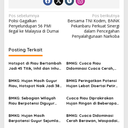
N
Pos sebelumnya
Pos berikutnya
Polisi Gagalkan
Bersama TNI Kodim, BNNK
a
Penyelundupan 56 PMI
Pekanbaru Perkuat Sinergi
v
Ilegal ke Malaysia di Dumai
dalam Pencegahan
Penyalahgunaan Narkoba
i
g
Posting Terkait
a
s
Hotspot di Riau Bertambah
BMKG: Cuaca Riau
Jadi 45 Titik, Inhil dan Inhu
Didominasi Cuaca Cerah,
i
Masih Mendominasi
Hotspot Tercatat 39 Titik
p
BMKG: Hujan Masih Guyur
BMKG Peringatkan Potensi
Riau, Hotspot Naik Jadi 38
Hujan Lebat Disertai Petir
o
Titik
di Sejumlah Wilayah Riau
s
BMKG: Sebagian Wilayah
Cuaca Riau Diprakirakan
Riau Berpotensi Diguyur
Hujan Ringan di Beberapa
Hujan, Hotspot Naik Jadi
Wilayah, BMKG Catat
27 Titik
Empat Titik Panas
BMKG: Hujan Masih
BMKG: Cuaca Didominasi
Berpotensi Guyur Sejumlah
Cerah Berawan, Waspadai
Wilayah Riau, Hotspot
Hujan Lebat Disertai Petir