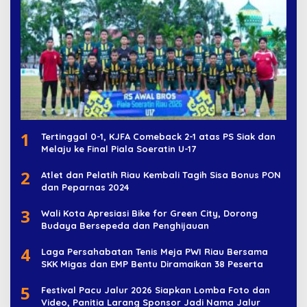
1
Tertinggal 0-1, KJFA Comeback 2-1 atas PS Siak dan
Melaju ke Final Piala Soeratin U-17
2
Atlet dan Pelatih Riau Kembali Tagih Sisa Bonus PON
dan Peparnas 2024
3
Wali Kota Apresiasi Bike for Green City, Dorong
Budaya Bersepeda dan Penghijauan
4
Laga Persahabatan Tenis Meja PWI Riau Bersama
SKK Migas dan EMP Bentu Diramaikan 38 Peserta
5
Festival Pacu Jalur 2026 Siapkan Lomba Foto dan
Video, Panitia Larang Sponsor Jadi Nama Jalur