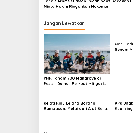
Tangis Arief Setiawan Pecah Saat Bacakan Pl
Minta Hakim Ringankan Hukuman
Jangan Lewatkan
Hari Jadi
Senam Ma
Jadi Pu
PHR Tanam 700 Mangrove di
Pesisir Dumai, Perkuat Mitigasi
Abrasi dan Perubahan Iklim
Kejati Riau Lelang Barang
KPK Ungk
Rampasan, Mulai dari Alat Berat
Kuansing
Hingga Kapal
Dikembal