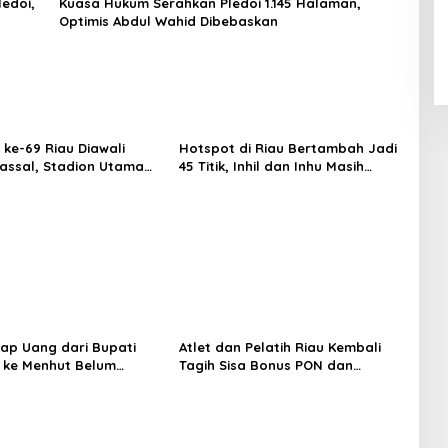
edoi,
Kuasa Hukum Serahkan Pledoi 1.145 Halaman,
Optimis Abdul Wahid Dibebaskan
 ke-69 Riau Diawali
Hotspot di Riau Bertambah Jadi
ssal, Stadion Utama
45 Titik, Inhil dan Inhu Masih
sat Beragam Layanan
Mendominasi
ap Uang dari Bupati
Atlet dan Pelatih Riau Kembali
 ke Menhut Belum
Tagih Sisa Bonus PON dan
ikan Sepenuhnya
Peparnas 2024