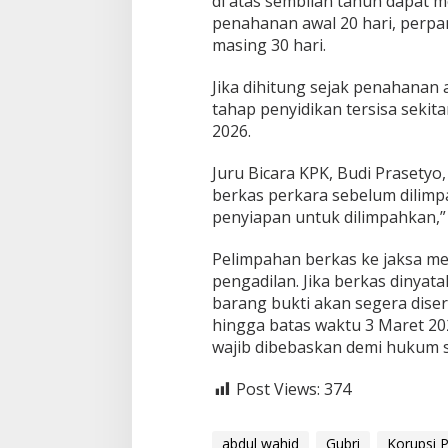
di atas sembilan tahun dapat m
K
penahanan awal 20 hari, perpan
P
K
masing 30 hari.
S
i
Jika dihitung sejak penahana
a
tahap penyidikan tersisa sekit
p
2026.
k
a
n
Juru Bicara KPK,
Budi Prasetyo
P
berkas perkara sebelum dilimp
e
penyiapan untuk dilimpahkan,” 
l
i
Pelimpahan berkas ke jaksa me
m
p
pengadilan. Jika berkas dinyat
a
barang bukti akan segera dise
h
hingga batas waktu 3 Maret 20
a
wajib dibebaskan demi hukum s
n
B
e
Post Views:
374
r
k
a
abdul wahid
Gubri
Korupsi 