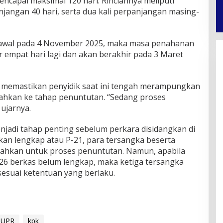
encapai maksimal 120 hari. Rinciannya meliputi
jangan 40 hari, serta dua kali perpanjangan masing-
n awal pada 4 November 2025, maka masa penahanan
ar empat hari lagi dan akan berakhir pada 3 Maret
, memastikan penyidik saat ini tengah merampungkan
ahkan ke tahap penuntutan. “Sedang proses
ujarnya.
njadi tahap penting sebelum perkara disidangkan di
akan lengkap atau P-21, para tersangka beserta
rahkan untuk proses penuntutan. Namun, apabila
26 berkas belum lengkap, maka ketiga tersangka
esuai ketentuan yang berlaku.
PUPR
kpk