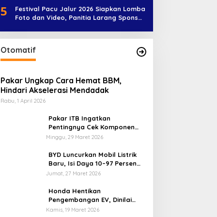
5
Festival Pacu Jalur 2026 Siapkan Lomba
Foto dan Video, Panitia Larang Sponsor
Jadi Nama Jalur
Otomatif
Pakar Ungkap Cara Hemat BBM,
Hindari Akselerasi Mendadak
Rabu, 1 April 2026
Pakar ITB Ingatkan
Pentingnya Cek Komponen
Kendaraan Usai Mudik
Minggu, 29 Maret 2026
BYD Luncurkan Mobil Listrik
Baru, Isi Daya 10–97 Persen
Hanya 9 Menit
Jumat, 27 Maret 2026
Honda Hentikan
Pengembangan EV, Dinilai
Kian Tertinggal di Industri
Kamis, 19 Maret 2026