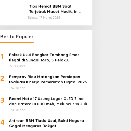
Otomotif Global
Tips Hemat BBM Saat
Terjebak Macet Mudik, Ini
Saran Pakar ITB
Selasa, 17 Maret 2026
Berita Populer
1
Polsek Ukui Bongkar Tambang Emas
Ilegal di Sungai Toro, 5 Pelaku
Diamankan
229 Dilihat
2
Pemprov Riau Matangkan Persiapan
Evaluasi Kinerja Pemerintah Digital 2026
176 Dilihat
3
Redmi Note 17 Usung Layar OLED 7 Inci
dan Baterai 8.000 mAh, Meluncur 14 Juli
170 Dilihat
4
Antrean BBM Tiada Usai, Bukti Negara
Gagal Mengurus Rakyat