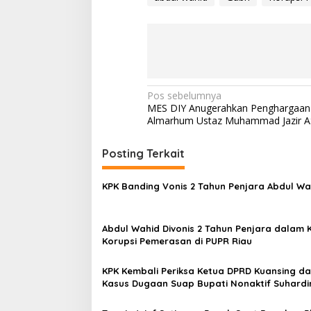
s
P
e
r
k
a
r
a
N
Pos sebelumnya
MES DIY Anugerahkan Penghargaan
a
Almarhum Ustaz Muhammad Jazir 
v
i
Posting Terkait
g
KPK Banding Vonis 2 Tahun Penjara Abdul Wa
a
s
Abdul Wahid Divonis 2 Tahun Penjara dalam 
i
Korupsi Pemerasan di PUPR Riau
p
o
KPK Kembali Periksa Ketua DPRD Kuansing d
Kasus Dugaan Suap Bupati Nonaktif Suhard
s
Amby