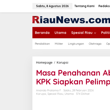
L
e
Sabtu, 8 Agustus 2026
Tentang Kami
Redaks
w
a
tutup
t
i
k
Beranda
Utama
Spesial Riau
Poli
e
k
o
Pendidikan
Militer
Lingkungan
Olahraga
Op
n
t
e
n
Homepage
/
Korupsi
M
a
Masa Penahanan Abd
s
a
KPK Siapkan Pelim
P
e
n
Ananda Pratama F
Sabtu, 28 Februari 2026
a
Korupsi
,
Spesial Riau
,
Utama
374 Dilihat
h
a
n