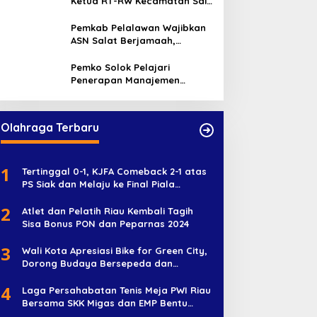
Ketua RT-RW Kecamatan Sail,
Minta Aktif Serap Aspirasi
Warga
Pemkab Pelalawan Wajibkan
ASN Salat Berjamaah,
Absebsi Harian Bertambah
Jadi Empat Kali
Pemko Solok Pelajari
Penerapan Manajemen
Talenta di Pemko Pekanbaru
Olahraga Terbaru
1
Tertinggal 0-1, KJFA Comeback 2-1 atas
PS Siak dan Melaju ke Final Piala
Soeratin U-17
2
Atlet dan Pelatih Riau Kembali Tagih
Sisa Bonus PON dan Peparnas 2024
3
Wali Kota Apresiasi Bike for Green City,
Dorong Budaya Bersepeda dan
Penghijauan
4
Laga Persahabatan Tenis Meja PWI Riau
Bersama SKK Migas dan EMP Bentu
Diramaikan 38 Peserta