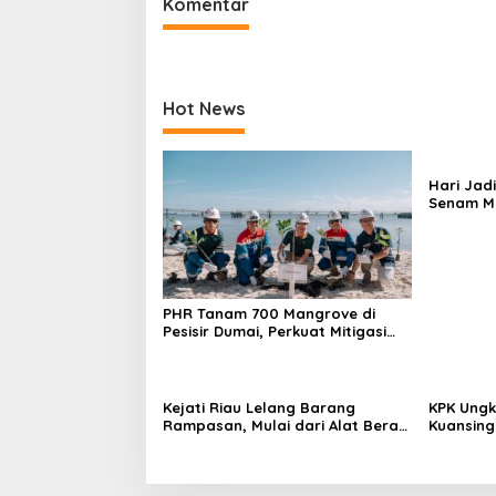
Komentar
Hot News
Hari Jadi
Senam Ma
Jadi Pu
PHR Tanam 700 Mangrove di
Pesisir Dumai, Perkuat Mitigasi
Abrasi dan Perubahan Iklim
Kejati Riau Lelang Barang
KPK Ungk
Rampasan, Mulai dari Alat Berat
Kuansing
Hingga Kapal
Dikembal