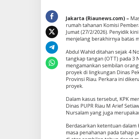
a
n
A
Jakarta (Riaunews.com) –
Mas
b
d
rumah tahanan
Komisi Pember
u
Jumat (27/2/2026). Penyidik ki
l
menjelang berakhirnya batas 
W
a
Abdul Wahid ditahan sejak 4 No
h
i
tangkap tangan (OTT) pada 3 N
d
mengamankan sembilan orang t
T
proyek di lingkungan Dinas P
e
Provinsi Riau. Perkara ini dike
r
s
proyek.
i
s
Dalam kasus tersebut, KPK men
a
Dinas PUPR Riau M Arief Setia
4
Nursalam yang juga merupakan 
H
a
r
Berdasarkan ketentuan dalam
i
masa penahanan pada tahap p
,