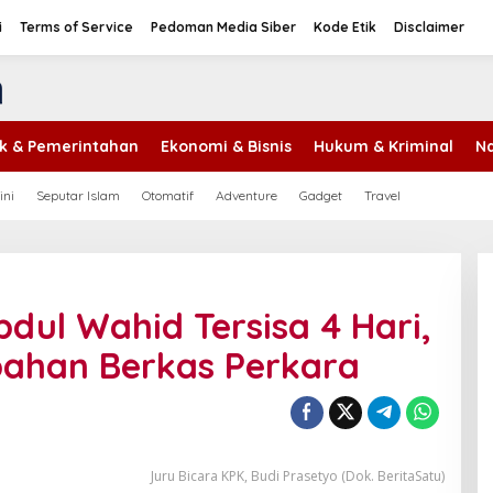
i
Terms of Service
Pedoman Media Siber
Kode Etik
Disclaimer
tik & Pemerintahan
Ekonomi & Bisnis
Hukum & Kriminal
Na
ini
Seputar Islam
Otomatif
Adventure
Gadget
Travel
ul Wahid Tersisa 4 Hari,
pahan Berkas Perkara
Juru Bicara KPK, Budi Prasetyo (Dok. BeritaSatu)