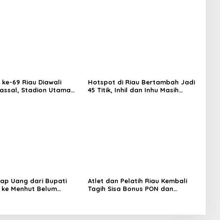
 ke-69 Riau Diawali
Hotspot di Riau Bertambah Jadi
ssal, Stadion Utama
45 Titik, Inhil dan Inhu Masih
sat Beragam Layanan
Mendominasi
ap Uang dari Bupati
Atlet dan Pelatih Riau Kembali
 ke Menhut Belum
Tagih Sisa Bonus PON dan
ikan Sepenuhnya
Peparnas 2024