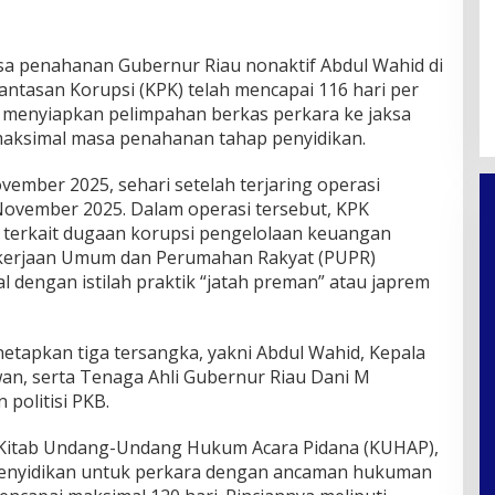
a penahanan Gubernur Riau nonaktif
Abdul Wahid
di
antasan Korupsi
(KPK) telah mencapai 116 hari per
ni menyiapkan pelimpahan berkas perkara ke jaksa
maksimal masa penahanan tahap penyidikan.
vember 2025, sehari setelah terjaring operasi
ovember 2025. Dalam operasi tersebut, KPK
erkait dugaan korupsi pengelolaan keuangan
ekerjaan Umum dan Perumahan Rakyat (PUPR)
nal dengan istilah praktik “jatah preman” atau japrem
etapkan tiga tersangka, yakni Abdul Wahid, Kepala
wan, serta Tenaga Ahli Gubernur Riau Dani M
politisi PKB.
Kitab Undang-Undang Hukum Acara Pidana
(KUHAP),
enyidikan untuk perkara dengan ancaman hukuman