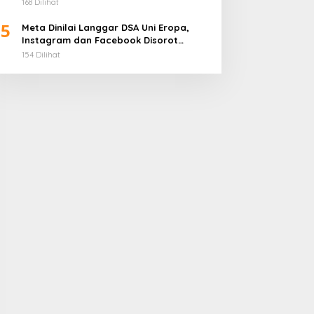
168 Dilihat
5
Meta Dinilai Langgar DSA Uni Eropa,
Instagram dan Facebook Disorot
karena Desain Adiktif
154 Dilihat