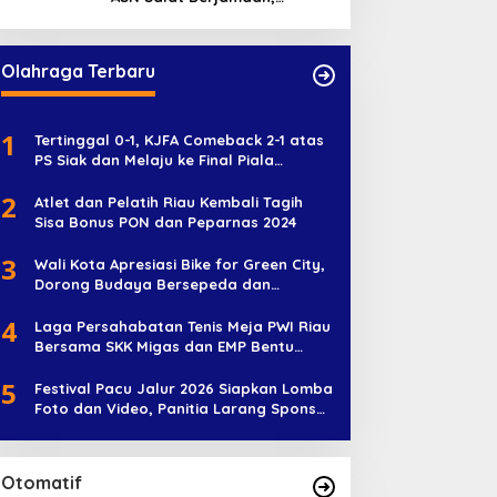
Absebsi Harian Bertambah
Jadi Empat Kali
Olahraga Terbaru
1
Tertinggal 0-1, KJFA Comeback 2-1 atas
PS Siak dan Melaju ke Final Piala
Soeratin U-17
2
Atlet dan Pelatih Riau Kembali Tagih
Sisa Bonus PON dan Peparnas 2024
3
Wali Kota Apresiasi Bike for Green City,
Dorong Budaya Bersepeda dan
Penghijauan
4
Laga Persahabatan Tenis Meja PWI Riau
Bersama SKK Migas dan EMP Bentu
Diramaikan 38 Peserta
5
Festival Pacu Jalur 2026 Siapkan Lomba
Foto dan Video, Panitia Larang Sponsor
Jadi Nama Jalur
Otomatif