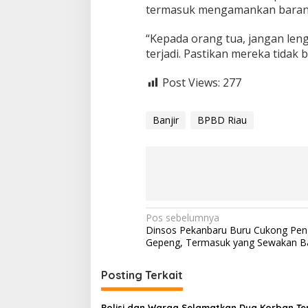
B
termasuk mengamankan barang
a
n
“Kepada orang tua, jangan le
j
terjadi. Pastikan mereka tidak b
i
r
Post Views:
277
Banjir
BPBD Riau
N
Pos sebelumnya
Dinsos Pekanbaru Buru Cukong Pen
a
Gepeng, Termasuk yang Sewakan B
v
i
Posting Terkait
g
Polisi dan Warga Selamatkan Dua Korban Te