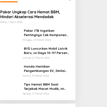
Pakar Ungkap Cara Hemat BBM,
Hindari Akselerasi Mendadak
Rabu, 1 April 2026
Pakar ITB Ingatkan
Pentingnya Cek Komponen
Kendaraan Usai Mudik
Minggu, 29 Maret 2026
BYD Luncurkan Mobil Listrik
Baru, Isi Daya 10–97 Persen
Hanya 9 Menit
Jumat, 27 Maret 2026
Honda Hentikan
Pengembangan EV, Dinilai
Kian Tertinggal di Industri
Kamis, 19 Maret 2026
Otomotif Global
Tips Hemat BBM Saat
Terjebak Macet Mudik, Ini
Saran Pakar ITB
Selasa, 17 Maret 2026