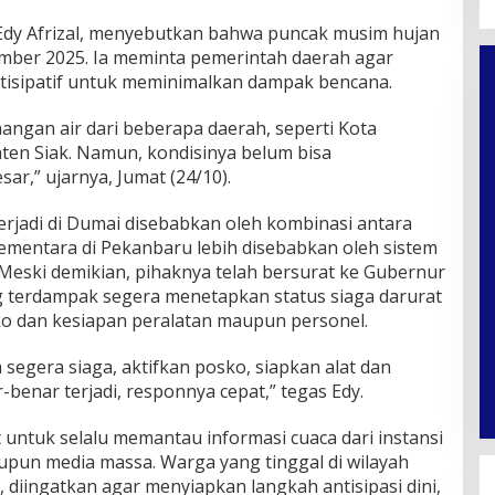
Edy Afrizal, menyebutkan bahwa puncak musim hujan
ember 2025. Ia meminta pemerintah daerah agar
tisipatif untuk meminimalkan dampak bencana.
nangan air dari beberapa daerah, seperti Kota
en Siak. Namun, kondisinya belum bisa
sar,” ujarnya, Jumat (24/10).
rjadi di Dumai disebabkan oleh kombinasi antara
sementara di Pekanbaru lebih disebabkan oleh sistem
 Meski demikian, pihaknya telah bersurat ke Gubernur
g terdampak segera menetapkan status siaga darurat
ko dan kesiapan peralatan maupun personel.
 segera siaga, aktifkan posko, siapkan alat dan
-benar terjadi, responnya cepat,” tegas Edy.
untuk selalu memantau informasi cuaca dari instansi
pun media massa. Warga yang tinggal di wilayah
, diingatkan agar menyiapkan langkah antisipasi dini,