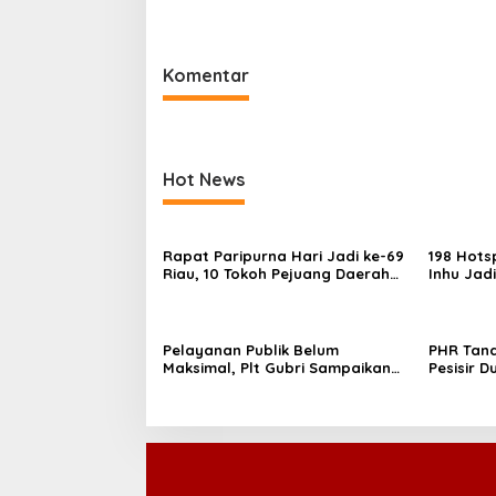
Komentar
Hot News
Rapat Paripurna Hari Jadi ke-69
198 Hotsp
Riau, 10 Tokoh Pejuang Daerah
Inhu Jad
Dapat Penghargaan
Pelayanan Publik Belum
PHR Tan
Maksimal, Plt Gubri Sampaikan
Pesisir D
Permohonan Maaf
Abrasi d