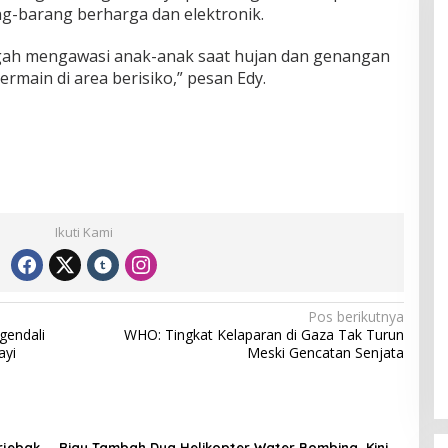
-barang berharga dan elektronik.
ngah mengawasi anak-anak saat hujan dan genangan
ermain di area berisiko,” pesan Edy.
Ikuti Kami
Pos berikutnya
gendali
WHO: Tingkat Kelaparan di Gaza Tak Turun
ayi
Meski Gencatan Senjata
rjebak
Riau Tambah Dua Helikopter Water Bombing, Kini