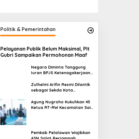
Politik & Pemerintahan
Pelayanan Publik Belum Maksimal, Plt
Gubri Sampaikan Permohonan Maaf
Negara Diminta Tanggung
Iuran BPJS Ketenagakerjaan
Pekerja Informal, Ini
Alasannya
Zulhelmi Arifin Resmi Dilantik
sebagai Sekda Kota
Pekanbaru
Agung Nugroho Kukuhkan 45
Ketua RT-RW Kecamatan Sail,
Minta Aktif Serap Aspirasi
Warga
Pemkab Pelalawan Wajibkan
ASN Salat Berjamaah,