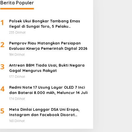
Berita Populer
1
Polsek Ukui Bongkar Tambang Emas
Ilegal di Sungai Toro, 5 Pelaku
Diamankan
235 Dilihat
2
Pemprov Riau Matangkan Persiapan
Evaluasi Kinerja Pemerintah Digital 2026
184 Dilihat
3
Antrean BBM Tiada Usai, Bukti Negara
Gagal Mengurus Rakyat
177 Dilihat
4
Redmi Note 17 Usung Layar OLED 7 Inci
dan Baterai 8.000 mAh, Meluncur 14 Juli
174 Dilihat
5
Meta Dinilai Langgar DSA Uni Eropa,
Instagram dan Facebook Disorot
karena Desain Adiktif
163 Dilihat