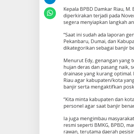
e
n
Kepala BPBD Damkar Riau, M. 
/
diperkirakan terjadi pada Nov
K
segera menyiapkan langkah an
o
t
“Saat ini sudah ada laporan ge
a
S
Pekanbaru, Dumai, dan Kabupat
i
dikategorikan sebagai banjir be
a
g
Menurut Edy, genangan yang te
a
hujan deras dan pasang naik, 
H
a
drainase yang kurang optimal.
d
Riau agar kabupaten/kota yan
a
banjir serta mengaktifkan pos
p
i
“Kita minta kabupaten dan kota
P
o
personel agar saat banjir benar
t
e
Ia juga mengimbau masyarakat 
n
resmi seperti BMKG, BPBD, mau
s
rawan, terutama daerah pesisir
i