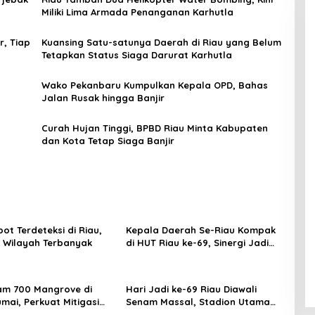
Miliki Lima Armada Penanganan Karhutla
, Tiap
Kuansing Satu-satunya Daerah di Riau yang Belum
Tetapkan Status Siaga Darurat Karhutla
Wako Pekanbaru Kumpulkan Kepala OPD, Bahas
Jalan Rusak hingga Banjir
Curah Hujan Tinggi, BPBD Riau Minta Kabupaten
dan Kota Tetap Siaga Banjir
ot Terdeteksi di Riau,
Kepala Daerah Se-Riau Kompak
i Wilayah Terbanyak
di HUT Riau ke-69, Sinergi Jadi
Kunci Wujudkan Riau Gemilang
am 700 Mangrove di
Hari Jadi ke-69 Riau Diawali
umai, Perkuat Mitigasi
Senam Massal, Stadion Utama
an Perubahan Iklim
Jadi Pusat Beragam Layanan