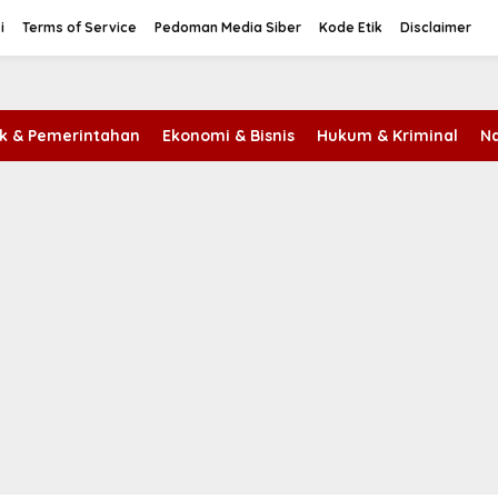
i
Terms of Service
Pedoman Media Siber
Kode Etik
Disclaimer
tik & Pemerintahan
Ekonomi & Bisnis
Hukum & Kriminal
Na