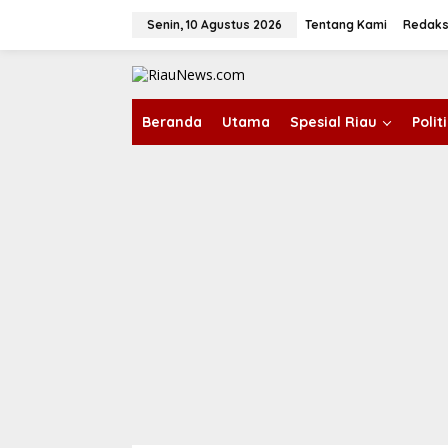
L
e
Senin, 10 Agustus 2026
Tentang Kami
Redaks
w
a
tutup
t
i
k
Beranda
Utama
Spesial Riau
Poli
e
k
o
n
t
e
n