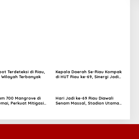
ot Terdeteksi di Riau,
Kepala Daerah Se-Riau Kompak
i Wilayah Terbanyak
di HUT Riau ke-69, Sinergi Jadi
Kunci Wujudkan Riau Gemilang
am 700 Mangrove di
Hari Jadi ke-69 Riau Diawali
umai, Perkuat Mitigasi
Senam Massal, Stadion Utama
an Perubahan Iklim
Jadi Pusat Beragam Layanan