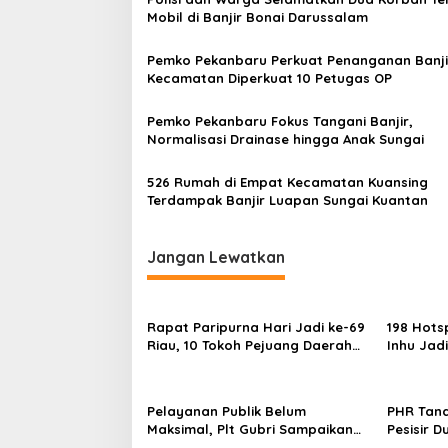
a
Mobil di Banjir Bonai Darussalam
s
Pemko Pekanbaru Perkuat Penanganan Banjir
i
Kecamatan Diperkuat 10 Petugas OP
p
o
Pemko Pekanbaru Fokus Tangani Banjir,
Normalisasi Drainase hingga Anak Sungai
s
526 Rumah di Empat Kecamatan Kuansing
Terdampak Banjir Luapan Sungai Kuantan
Jangan Lewatkan
Rapat Paripurna Hari Jadi ke-69
198 Hotsp
Riau, 10 Tokoh Pejuang Daerah
Inhu Jad
Dapat Penghargaan
Pelayanan Publik Belum
PHR Tan
Maksimal, Plt Gubri Sampaikan
Pesisir D
Permohonan Maaf
Abrasi d