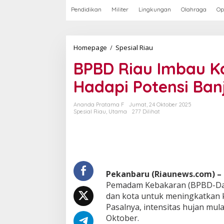
Pendidikan
Militer
Lingkungan
Olahraga
Op
Homepage
/
Spesial Riau
B
P
BPBD Riau Imbau K
B
D
Hadapi Potensi Banj
R
i
a
Ananda Pratama F
Jumat, 24 Oktober 2025
u
Spesial Riau
,
Utama
277 Dilihat
I
m
b
a
u
K
Pekanbaru (Riaunews.com) –
a
b
Pemadam Kebakaran (BPBD-Dam
u
dan kota untuk meningkatkan 
p
Pasalnya, intensitas hujan mul
a
Oktober.
t