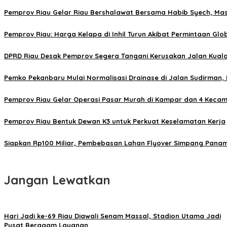
Pemprov Riau Gelar Riau Bershalawat Bersama Habib Syech, Mas
Pemprov Riau: Harga Kelapa di Inhil Turun Akibat Permintaan G
DPRD Riau Desak Pemprov Segera Tangani Kerusakan Jalan Kuala 
Pemko Pekanbaru Mulai Normalisasi Drainase di Jalan Sudirman,
Pemprov Riau Gelar Operasi Pasar Murah di Kampar dan 4 Kecam
Pemprov Riau Bentuk Dewan K3 untuk Perkuat Keselamatan Kerja
Siapkan Rp100 Miliar, Pembebasan Lahan Flyover Simpang Panam
Jangan Lewatkan
Hari Jadi ke-69 Riau Diawali Senam Massal, Stadion Utama Jadi
Pusat Beragam Layanan