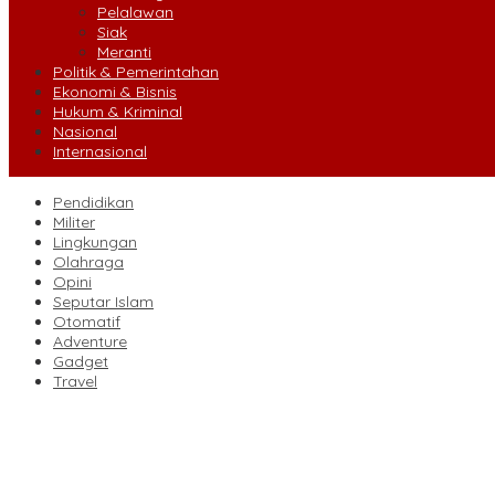
Pelalawan
Siak
Meranti
Politik & Pemerintahan
Ekonomi & Bisnis
Hukum & Kriminal
Nasional
Internasional
Pendidikan
Militer
Lingkungan
Olahraga
Opini
Seputar Islam
Otomatif
Adventure
Gadget
Travel