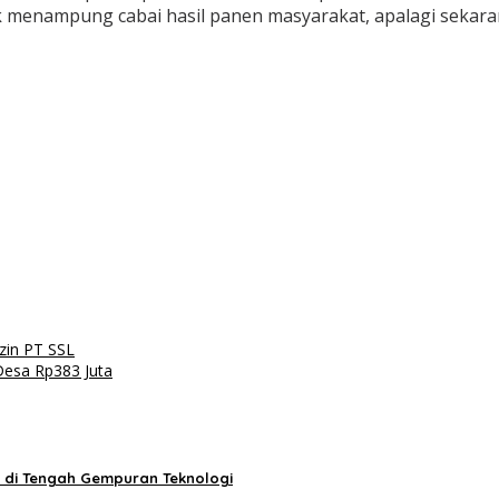
k menampung cabai hasil panen masyarakat, apalagi seka
zin PT SSL
Desa Rp383 Juta
a di Tengah Gempuran Teknologi