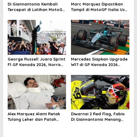
Di Giannantonio Kembali
Marc Marquez Dipastikan
Tercepat di Latihan MotoGP
Tampil di MotoGP Italia Usai
Italia
Kantongi Izin Medis
George Russell Juara Sprint
Mercedes Siapkan Upgrade
F1 GP Kanada 2026, Norris
W17 di GP Kanada 2026
dan Antonelli Lengkapi
untuk Respon Ancaman
Podium
McLaren
Alex Marquez Alami Retak
Diwarnai 2 Red Flag, Fabio
Tulang Leher dan Patah
Di Giannantonio Menang
Tulang Selangka Usai Crash
Dramatis di MotoGP
di MotoGP Catalunya
Catalunya 2026