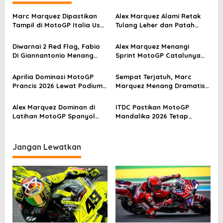
a
Marc Marquez Dipastikan
Alex Marquez Alami Retak
s
Tampil di MotoGP Italia Usai
Tulang Leher dan Patah
Kantongi Izin Medis
Tulang Selangka Usai Crash
i
di MotoGP Catalunya
Diwarnai 2 Red Flag, Fabio
Alex Marquez Menangi
p
Di Giannantonio Menang
Sprint MotoGP Catalunya
o
Dramatis di MotoGP
2026, Kalahkan Acosta 0,041
Catalunya 2026
Detik
s
Aprilia Dominasi MotoGP
Sempat Terjatuh, Marc
Prancis 2026 Lewat Podium
Marquez Menang Dramatis
Ganda di Le Mans
di Sprint MotoGP Spanyol
2026
Alex Marquez Dominan di
ITDC Pastikan MotoGP
Latihan MotoGP Spanyol
Mandalika 2026 Tetap
2026, Ungguli Para Rival di
Sesuai Jadwal
Jerez
Jangan Lewatkan