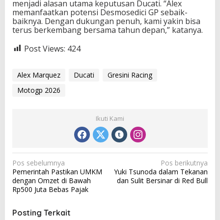
menjadi alasan utama keputusan Ducati. “Alex
memanfaatkan potensi Desmosedici GP sebaik-
baiknya. Dengan dukungan penuh, kami yakin bisa
terus berkembang bersama tahun depan,” katanya.
Post Views:
424
Alex Marquez
Ducati
Gresini Racing
Motogp 2026
Ikuti Kami
N
Pos sebelumnya
Pos berikutnya
Pemerintah Pastikan UMKM
Yuki Tsunoda dalam Tekanan
a
dengan Omzet di Bawah
dan Sulit Bersinar di Red Bull
v
Rp500 Juta Bebas Pajak
i
Posting Terkait
g