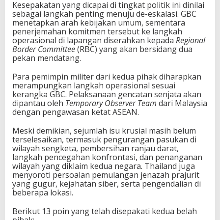
Kesepakatan yang dicapai di tingkat politik ini dinilai
sebagai langkah penting menuju de-eskalasi. GBC
menetapkan arah kebijakan umum, sementara
penerjemahan komitmen tersebut ke langkah
operasional di lapangan diserahkan kepada
Regional
Border Committee
(RBC) yang akan bersidang dua
pekan mendatang.
Para pemimpin militer dari kedua pihak diharapkan
merampungkan langkah operasional sesuai
kerangka GBC. Pelaksanaan gencatan senjata akan
dipantau oleh
Temporary Observer Team
dari Malaysia
dengan pengawasan ketat ASEAN.
Meski demikian, sejumlah isu krusial masih belum
terselesaikan, termasuk pengurangan pasukan di
wilayah sengketa, pembersihan ranjau darat,
langkah pencegahan konfrontasi, dan penanganan
wilayah yang diklaim kedua negara. Thailand juga
menyoroti persoalan pemulangan jenazah prajurit
yang gugur, kejahatan siber, serta pengendalian di
beberapa lokasi.
Berikut 13 poin yang telah disepakati kedua belah
pihak: