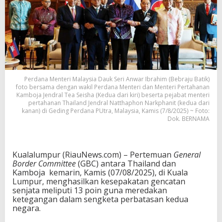
Perdana Menteri Malaysia Dauk Seri Anwar Ibrahim (Bebraju Batik)
foto bersama dengan wakil Perdana Menteri dan Menteri Pertahanan
Kamboja Jendral Tea Seisha (Kedua dari kiri) beserta pejabat menteri
pertahanan Thailand Jendral Natthaphon Narkphanit (kedua dari
kanan) di Geding Perdana PUtra, Malaysia, Kamis (7/8/2025) ~ Foto:
Dok. BERNAMA
Kualalumpur (RiauNews.com) – Pertemuan
General
Border Committee
(GBC) antara Thailand dan
Kamboja kemarin, Kamis (07/08/2025), di Kuala
Lumpur, menghasilkan kesepakatan gencatan
senjata meliputi 13 poin guna meredakan
ketegangan dalam sengketa perbatasan kedua
negara.