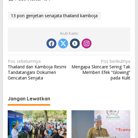
13 pon genjetan senajata thailand kamboja
Ikuti Kami
N
Pos sebelumnya
Pos berikutnya
Thailand dan Kamboja Resmi
Mengapa Skincare Sering Tak
a
Tandatangani Dokumen
Memberi Efek “Glowing”
v
Gencatan Senjata
pada Kulit
i
g
Jangan Lewatkan
a
s
i
p