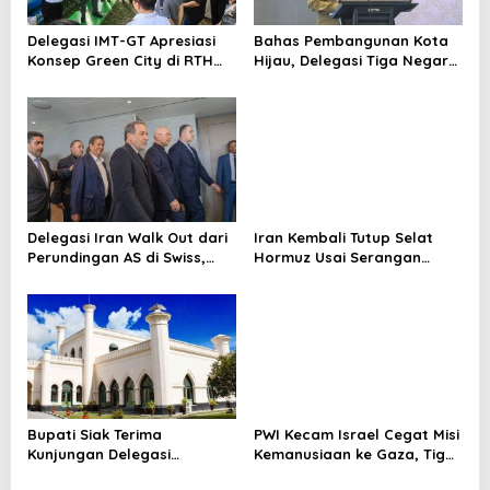
o
s
Delegasi IMT-GT Apresiasi
Bahas Pembangunan Kota
Konsep Green City di RTH
Hijau, Delegasi Tiga Negara
Putri Kaca Mayang
Mulai Tiba di Pekanbaru
Pekanbaru
Delegasi Iran Walk Out dari
Iran Kembali Tutup Selat
Perundingan AS di Swiss,
Hormuz Usai Serangan
Bentuk Protes Ancaman
Israel di Lebanon Selatan
Trump
Bupati Siak Terima
PWI Kecam Israel Cegat Misi
Kunjungan Delegasi
Kemanusiaan ke Gaza, Tiga
Internasional, Perkuat
Jurnalis Indonesia Ikut