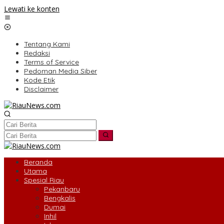
Lewati ke konten
Tentang Kami
Redaksi
Terms of Service
Pedoman Media Siber
Kode Etik
Disclaimer
Beranda
Utama
Spesial Riau
Pekanbaru
Bengkalis
Dumai
Inhil