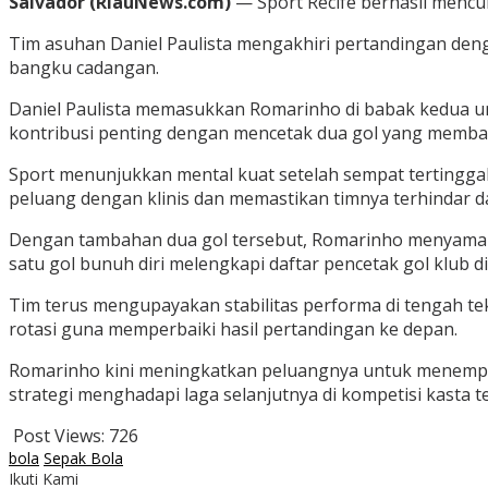
Salvador (RiauNews.com)
— Sport Recife berhasil mencur
Tim asuhan Daniel Paulista mengakhiri pertandingan deng
bangku cadangan.
Daniel Paulista memasukkan Romarinho di babak kedua un
kontribusi penting dengan mencetak dua gol yang membal
Sport menunjukkan mental kuat setelah sempat tertingga
peluang dengan klinis dan memastikan timnya terhindar da
Dengan tambahan dua gol tersebut, Romarinho menyamai tor
satu gol bunuh diri melengkapi daftar pencetak gol klub di
Tim terus mengupayakan stabilitas performa di tengah t
rotasi guna memperbaiki hasil pertandingan ke depan.
Romarinho kini meningkatkan peluangnya untuk menempati
strategi menghadapi laga selanjutnya di kompetisi kasta ter
Post Views:
726
bola
Sepak Bola
Ikuti Kami