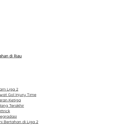
ahan di Riau
nam Liga 2
at Gol Injury Time
aran Ketiga
ang Terakhir
trick
Degradasi
 Bertahan di Liga 2