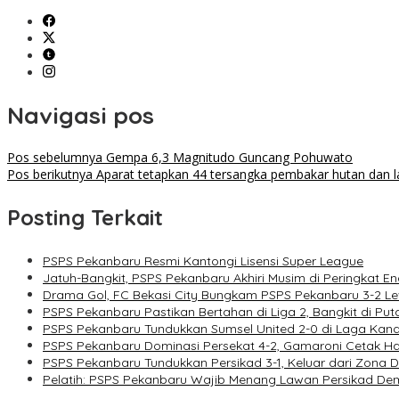
Navigasi pos
Pos sebelumnya
Gempa 6,3 Magnitudo Guncang Pohuwato
Pos berikutnya
Aparat tetapkan 44 tersangka pembakar hutan dan l
Posting Terkait
PSPS Pekanbaru Resmi Kantongi Lisensi Super League
Jatuh-Bangkit, PSPS Pekanbaru Akhiri Musim di Peringkat E
Drama Gol, FC Bekasi City Bungkam PSPS Pekanbaru 3-2 Lew
PSPS Pekanbaru Pastikan Bertahan di Liga 2, Bangkit di Put
PSPS Pekanbaru Tundukkan Sumsel United 2-0 di Laga Kand
PSPS Pekanbaru Dominasi Persekat 4-2, Gamaroni Cetak Hat
PSPS Pekanbaru Tundukkan Persikad 3-1, Keluar dari Zona 
Pelatih: PSPS Pekanbaru Wajib Menang Lawan Persikad Demi