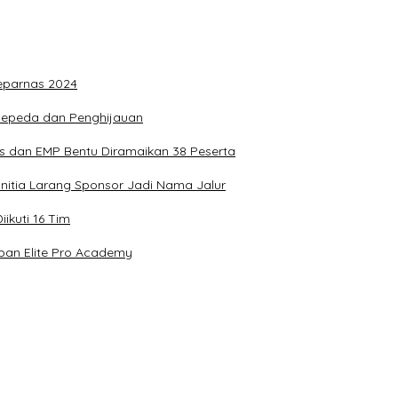
Peparnas 2024
rsepeda dan Penghijauan
s dan EMP Bentu Diramaikan 38 Peserta
anitia Larang Sponsor Jadi Nama Jalur
ikuti 16 Tim
apan Elite Pro Academy