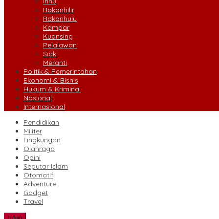
Inhu
Rokanhilir
Rokanhulu
Kampar
Kuansing
Pelalawan
Siak
Meranti
Politik & Pemerintahan
Ekonomi & Bisnis
Hukum & Kriminal
Nasional
Internasional
Pendidikan
Militer
Lingkungan
Olahraga
Opini
Seputar Islam
Otomatif
Adventure
Gadget
Travel
tutup