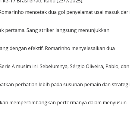
ke-17 Brasileirão, Rabu (23/7/2025).
h Romarinho mencetak dua gol penyelamat usai masuk dari
ak pertama. Sang striker langsung menunjukkan
uang dengan efektif. Romarinho menyelesaikan dua
ie A musim ini. Sebelumnya, Sérgio Oliveira, Pablo, dan
atkan perhatian lebih pada susunan pemain dan strategi
tih akan mempertimbangkan performanya dalam menyusun