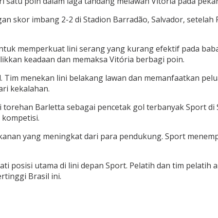
i satu poin dalam laga tandang melawan Vitória pada pekan 
an skor imbang 2-2 di Stadion Barradão, Salvador, setela
tuk memperkuat lini serang yang kurang efektif pada bab
ikkan keadaan dan memaksa Vitória berbagi poin.
l. Tim menekan lini belakang lawan dan memanfaatkan pel
ri kekalahan.
ehan Barletta sebagai pencetak gol terbanyak Sport di Ser
 kompetisi.
ekanan yang meningkat dari para pendukung. Sport menemp
 posisi utama di lini depan Sport. Pelatih dan tim pela
tinggi Brasil ini.