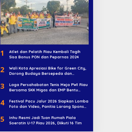
1
Atlet dan Pelatih Riau Kembali Tagih
Sisa Bonus PON dan Peparnas 2024
2
Wali Kota Apresiasi Bike for Green City,
Dorong Budaya Bersepeda dan
Penghijauan
3
Laga Persahabatan Tenis Meja PWI Riau
Bersama SKK Migas dan EMP Bentu
Diramaikan 38 Peserta
4
Festival Pacu Jalur 2026 Siapkan Lomba
Foto dan Video, Panitia Larang Sponsor
Jadi Nama Jalur
5
Inhu Resmi Jadi Tuan Rumah Piala
Soeratin U-17 Riau 2026, Diikuti 16 Tim