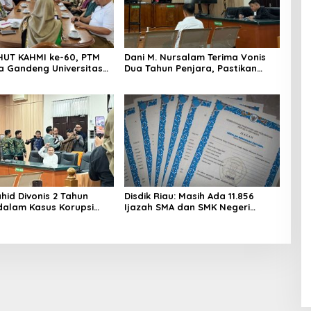
UT KAHMI ke-60, PTM
Dani M. Nursalam Terima Vonis
ta Gandeng Universitas
Dua Tahun Penjara, Pastikan
lar Open Turnamen Tenis
Tidak Banding
hid Divonis 2 Tahun
Disdik Riau: Masih Ada 11.856
dalam Kasus Korupsi
Ijazah SMA dan SMK Negeri
n di PUPR Riau
Belum Diambil Alumni