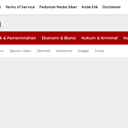
i
Terms of Service
Pedoman Media Siber
Kode Etik
Disclaimer
tik & Pemerintahan
Ekonomi & Bisnis
Hukum & Kriminal
Na
ini
Seputar Islam
Otomatif
Adventure
Gadget
Travel