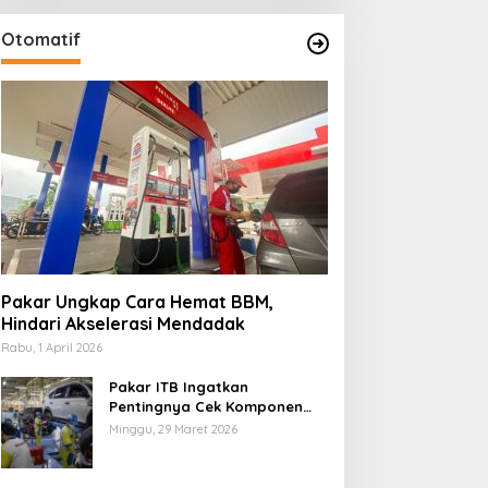
Otomatif
Pakar Ungkap Cara Hemat BBM,
Hindari Akselerasi Mendadak
Rabu, 1 April 2026
Pakar ITB Ingatkan
Pentingnya Cek Komponen
Kendaraan Usai Mudik
Minggu, 29 Maret 2026