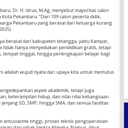
baru, Dr. H. Idrus, M.Ag, menyebut mayoritas calon
Kota Pekanbaru. “Dari 109 calon peserta didik,
arga Pekanbaru yang berasal dari keluarga kurang
2025).
nya berasal dari kabupaten tetangga, yaitu Kampar,
ni tidak hanya menyediakan pendidikan gratis, tetapi
tempat tinggal, hingga perlengkapan belajar bagi
ni adalah wujud nyata dari upaya kita untuk memutus
.
mengedepankan aspek akademik, tetapi juga
n, keterampilan hidup, dan nilai-nilai kebangsaan.
jenjang SD, SMP, hingga SMA, dan semua fasilitas
 antusiasme tinggi, proses teknis pengoperasian
masi dari pihak Sentra Abiseka. Namun, Idrus