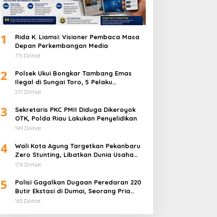
1
Rida K. Liamsi: Visioner Pembaca Masa
Depan Perkembangan Media
711 Dilihat
2
Polsek Ukui Bongkar Tambang Emas
Ilegal di Sungai Toro, 5 Pelaku
Diamankan
217 Dilihat
3
Sekretaris PKC PMII Diduga Dikeroyok
OTK, Polda Riau Lakukan Penyelidikan
199 Dilihat
4
Wali Kota Agung Targetkan Pekanbaru
Zero Stunting, Libatkan Dunia Usaha
Penuhi Gizi Anak
174 Dilihat
5
Polisi Gagalkan Dugaan Peredaran 220
Butir Ekstasi di Dumai, Seorang Pria
Ditangkap
163 Dilihat