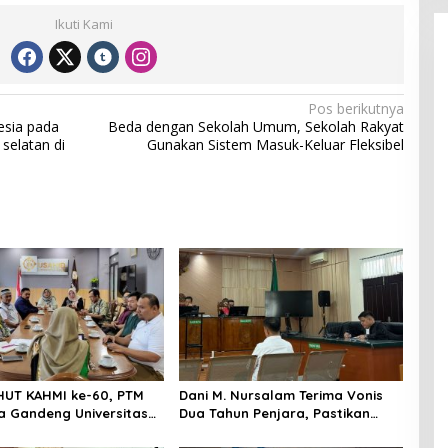
Ikuti Kami
Pos berikutnya
sia pada
Beda dengan Sekolah Umum, Sekolah Rakyat
selatan di
Gunakan Sistem Masuk-Keluar Fleksibel
UT KAHMI ke-60, PTM
Dani M. Nursalam Terima Vonis
ta Gandeng Universitas
Dua Tahun Penjara, Pastikan
lar Open Turnamen Tenis
Tidak Banding