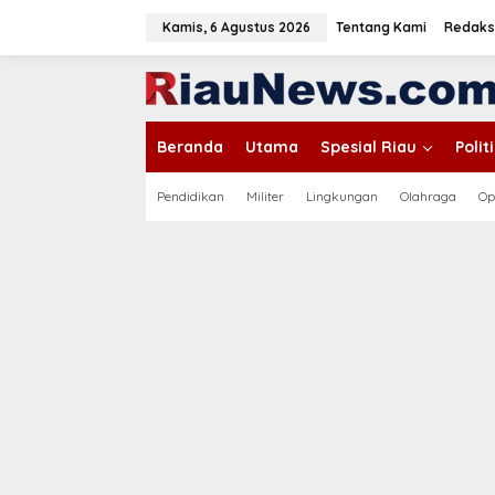
L
e
Kamis, 6 Agustus 2026
Tentang Kami
Redaks
w
a
tutup
t
i
k
Beranda
Utama
Spesial Riau
Poli
e
k
o
Pendidikan
Militer
Lingkungan
Olahraga
Op
n
t
e
n