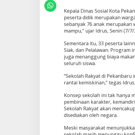
a
r
Kepala Dinas Sosial Kota Pekan
u
R
peserta didik merupakan warga 
e
sebanyak 76 anak merupakan w
s
mampu,” ujar Idrus, Senin (7/7/
m
i
Sementara itu, 33 peserta lain
D
i
Siak, dan Pelalawan. Program i
b
juga menanggung biaya makan, 
u
seluruh siswa.
k
a
“Sekolah Rakyat di Pekanbaru i
,
1
rantai kemiskinan,” tegas Idrus
0
9
Konsep sekolah ini tak hanya 
A
pembinaan karakter, kemandiria
n
Sekolah Rakyat akan mencakup 
a
k
disediakan oleh negara.
j
a
Meski masyarakat menunjukkan
d
sekolah masih menunggu konfir