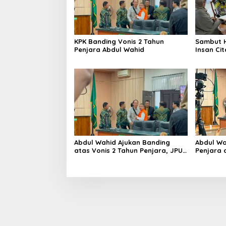
KPK Banding Vonis 2 Tahun
Sambut H
Penjara Abdul Wahid
Insan Ci
Sahid Ge
Meja
Abdul Wahid Ajukan Banding
Abdul Wa
atas Vonis 2 Tahun Penjara, JPU
Penjara 
KPK Masih Pikir-Pikir
Pemerasa