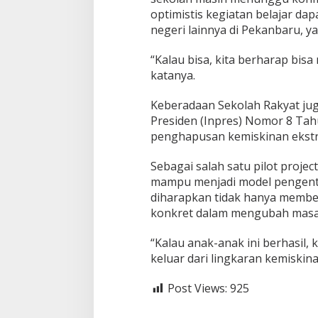
i
optimistis kegiatan belajar d
A
n
negeri lainnya di Pekanbaru, ya
g
k
“Kalau bisa, kita berharap bis
a
katanya.
t
a
Keberadaan Sekolah Rakyat jug
n
P
Presiden (Inpres) Nomor 8 Ta
e
penghapusan kemiskinan ekst
r
t
Sebagai salah satu pilot proje
a
mampu menjadi model pengenta
m
a
diharapkan tidak hanya member
konkret dalam mengubah masa
“Kalau anak-anak ini berhasil
keluar dari lingkaran kemiskina
Post Views:
925