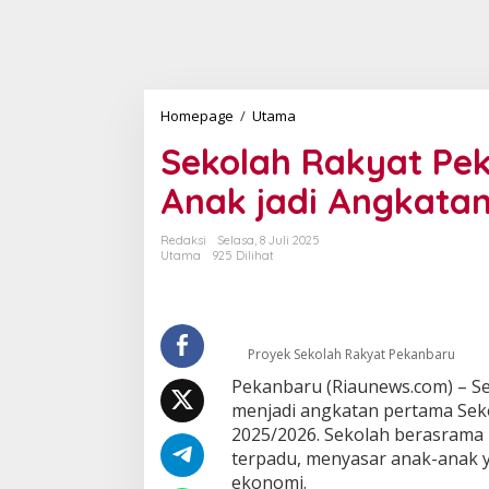
Homepage
/
Utama
S
e
Sekolah Rakyat Pek
k
o
Anak jadi Angkata
l
a
h
Redaksi
Selasa, 8 Juli 2025
R
Utama
925 Dilihat
a
k
y
a
t
Proyek Sekolah Rakyat Pekanbaru
P
Pekanbaru (Riaunews.com) – S
e
menjadi angkatan pertama Seko
k
a
2025/2026. Sekolah berasrama i
n
terpadu, menyasar anak-anak y
b
ekonomi.