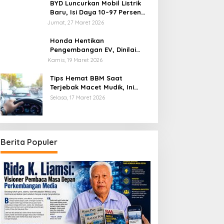
BYD Luncurkan Mobil Listrik
Baru, Isi Daya 10–97 Persen
Hanya 9 Menit
Jumat, 27 Maret 2026
Honda Hentikan
Pengembangan EV, Dinilai
Kian Tertinggal di Industri
Kamis, 19 Maret 2026
Otomotif Global
Tips Hemat BBM Saat
Terjebak Macet Mudik, Ini
Saran Pakar ITB
Selasa, 17 Maret 2026
Berita Populer