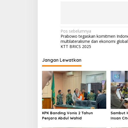
N
Pos sebelumnya
Prabowo tegaskan komitmen Indone
a
multilateralisme dan ekonomi global 
v
KTT BRICS 2025
i
Jangan Lewatkan
g
a
s
i
p
o
s
KPK Banding Vonis 2 Tahun
Sambut H
Penjara Abdul Wahid
Insan Ci
Sahid Ge