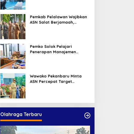
Warga
Pemkab Pelalawan Wajibkan
ASN Salat Berjamaah,
Absebsi Harian Bertambah
Jadi Empat Kali
Pemko Solok Pelajari
Penerapan Manajemen
Talenta di Pemko Pekanbaru
Wawako Pekanbaru Minta
ASN Percepat Target
Program dan Tingkatkan
Pelayanan Publik
Olahraga Terbaru