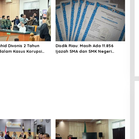
hid Divonis 2 Tahun
Disdik Riau: Masih Ada 11.856
dalam Kasus Korupsi
Ijazah SMA dan SMK Negeri
n di PUPR Riau
Belum Diambil Alumni