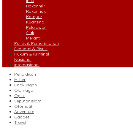
Inhu
Rokanhilir
Rokanhulu
Kampar
Kuansing
Pelalawan
Siak
Meranti
Politik & Pemerintahan
Ekonomi & Bisnis
Hukum & Kriminal
Nasional
Internasional
Pendidikan
Militer
Lingkungan
Olahraga
Opini
Seputar Islam
Otomatif
Adventure
Gadget
Travel