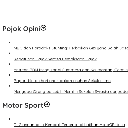
Hotspot di Riau Bertambah Jadi 45 Titik, Inhil dan Inhu Masih Men
Pemko Pekanbaru Kebut Persiapan Pengolahan Sampah Jadi Gas M
Pojok Opini
MBG dan Paradoks Stunting: Perbaikan Gizi yang Salah Sas
Kepatuhan Pajak Serasa Pemaksaan Pajak
Antrean BBM Mengular di Sumatera dan Kalimantan, Cermin
Raport Merah hari anak dalam asuhan Sekulerisme
Mengapa Orangtua Lebih Memilih Sekolah Swasta daripada 
Motor Sport
Di Giannantonio Kembali Tercepat di Latihan MotoGP Italia