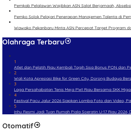
Pemkab Pelalawan Wajibkan ASN Salat Berjamaah, Absebsi
Pemko Solok Pelajari Penerapan Manajemen Talenta di Pe
Wawako Pekanbaru Minta ASN Percepat Target Program da
Olahraga Terbaru
1
Atlet dan Pelatih Riau Kembali Tagih Sisa Bonus PON dan 
2
Wali Kota Apresiasi Bike for Green City, Dorong Budaya Be
3
Laga Persahabatan Tenis Meja PWI Riau Bersama SKK Miga
4
Festival Pacu Jalur 2026 Siapkan Lomba Foto dan Video, P
5
Inhu Resmi Jadi Tuan Rumah Piala Soeratin U-17 Riau 2026, Di
Otomatif