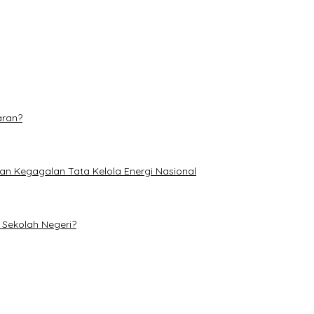
dominasi
etan di TPA Muara Fajar II
aran?
an Kegagalan Tata Kelola Energi Nasional
Sekolah Negeri?