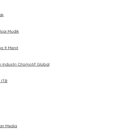
ak
sai Mudik
ya 9 Menit
 Industri Otomotif Global
 ITB
an Media