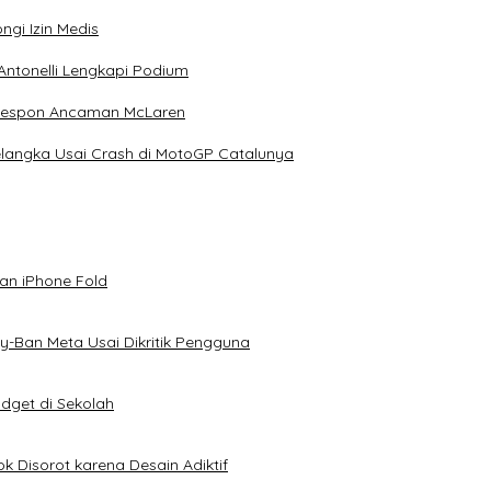
ngi Izin Medis
Antonelli Lengkapi Podium
 Respon Ancaman McLaren
elangka Usai Crash di MotoGP Catalunya
an iPhone Fold
-Ban Meta Usai Dikritik Pengguna
dget di Sekolah
k Disorot karena Desain Adiktif