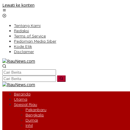
Lewati ke konten
Tentang Kami
Redaksi
Terms of Service
Pedoman Media Siber
Kode Etik
Disclaimer
Beranda
Utama
Spesial Riau
Pekanbaru
Bengkalis
Dumai
Inhil