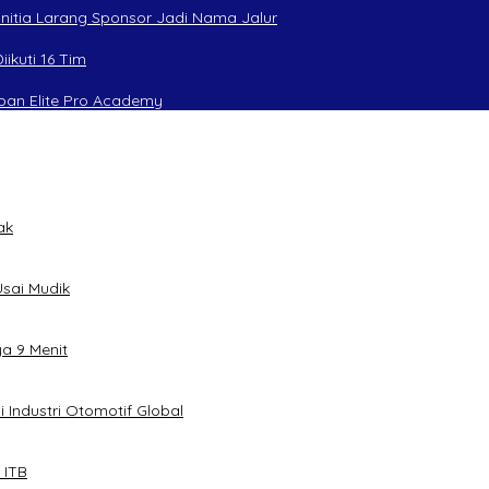
anitia Larang Sponsor Jadi Nama Jalur
ikuti 16 Tim
apan Elite Pro Academy
ak
sai Mudik
ya 9 Menit
 Industri Otomotif Global
 ITB