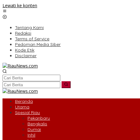
Lewati ke konten
Tentang Kami
Redaksi
Terms of Service
Pedoman Media Siber
Kode Etik
Disclaimer
Beranda
Utama
Spesial Riau
Pekanbaru
Bengkalis
Dumai
Inhil