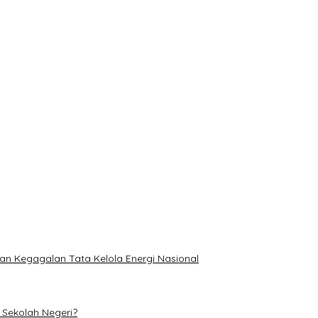
duksi 250 Telur per Hari
 12 Kubik Ilog
k Ketahanan Pangan
ria Jadi Tersangka
ih Berpotensi Turun
an Kegagalan Tata Kelola Energi Nasional
Sekolah Negeri?