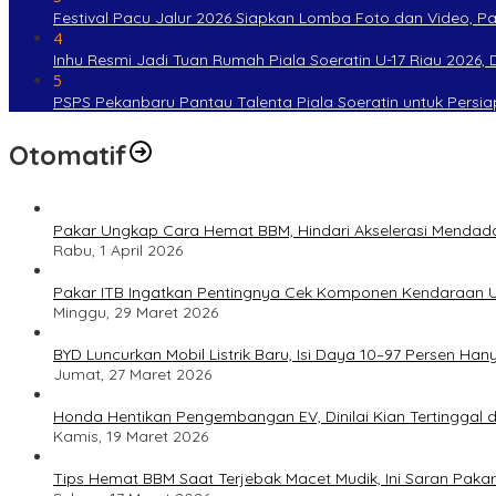
Festival Pacu Jalur 2026 Siapkan Lomba Foto dan Video, P
4
Inhu Resmi Jadi Tuan Rumah Piala Soeratin U-17 Riau 2026, Di
5
PSPS Pekanbaru Pantau Talenta Piala Soeratin untuk Persi
Otomatif
Pakar Ungkap Cara Hemat BBM, Hindari Akselerasi Mendad
Rabu, 1 April 2026
Pakar ITB Ingatkan Pentingnya Cek Komponen Kendaraan U
Minggu, 29 Maret 2026
BYD Luncurkan Mobil Listrik Baru, Isi Daya 10–97 Persen Han
Jumat, 27 Maret 2026
Honda Hentikan Pengembangan EV, Dinilai Kian Tertinggal di
Kamis, 19 Maret 2026
Tips Hemat BBM Saat Terjebak Macet Mudik, Ini Saran Pakar