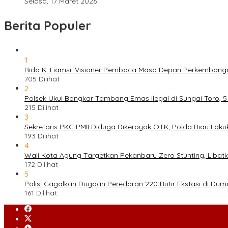
Selasa, 17 Maret 2026
Berita Populer
1
Rida K. Liamsi: Visioner Pembaca Masa Depan Perkembang
705 Dilihat
2
Polsek Ukui Bongkar Tambang Emas Ilegal di Sungai Toro, 
215 Dilihat
3
Sekretaris PKC PMII Diduga Dikeroyok OTK, Polda Riau Laku
193 Dilihat
4
Wali Kota Agung Targetkan Pekanbaru Zero Stunting, Libat
172 Dilihat
5
Polisi Gagalkan Dugaan Peredaran 220 Butir Ekstasi di Dum
161 Dilihat