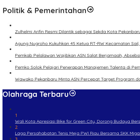
Politik & Pemerintahan
Zulhelmi Arifin Resmi Dilantik sebagai Sekda Kota Pekanbar
Agung Nugroho Kukuhkan 45 Ketua RT-RW Kecamatan Sail, M
Pemkab Pelalawan Wajibkan ASN Salat Berjamaah, Absebsi
Pemko Solok Pelajari Penerapan Manajemen Talenta di Pe
Wawako Pekanbaru Minta ASN Percepat Target Program da
Olahraga Terbaru
1
Wali Kota Apresiasi Bike for Green City, Dorong Budaya Be
2
Laga Persahabatan Tenis Meja PWI Riau Bersama SKK Miga
3