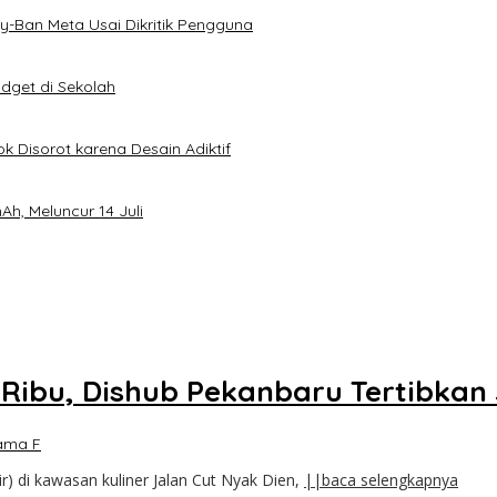
-Ban Meta Usai Dikritik Pengguna
dget di Sekolah
k Disorot karena Desain Adiktif
h, Meluncur 14 Juli
5 Ribu, Dishub Pekanbaru Tertibkan 
ama F
r) di kawasan kuliner Jalan Cut Nyak Dien,
||baca selengkapnya