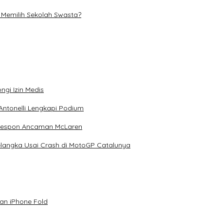
 Memilih Sekolah Swasta?
ngi Izin Medis
Antonelli Lengkapi Podium
 Respon Ancaman McLaren
elangka Usai Crash di MotoGP Catalunya
an iPhone Fold