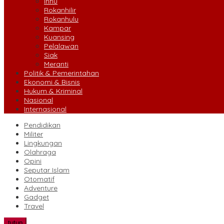
Inhu
Rokanhilir
Rokanhulu
Kampar
Kuansing
Pelalawan
Siak
Meranti
Politik & Pemerintahan
Ekonomi & Bisnis
Hukum & Kriminal
Nasional
Internasional
Pendidikan
Militer
Lingkungan
Olahraga
Opini
Seputar Islam
Otomatif
Adventure
Gadget
Travel
tutup