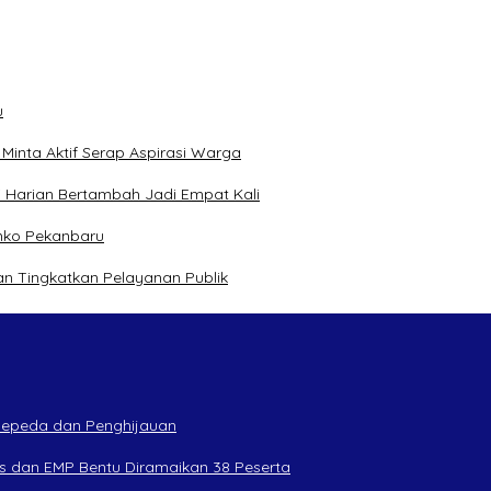
u
inta Aktif Serap Aspirasi Warga
 Harian Bertambah Jadi Empat Kali
mko Pekanbaru
n Tingkatkan Pelayanan Publik
rsepeda dan Penghijauan
s dan EMP Bentu Diramaikan 38 Peserta