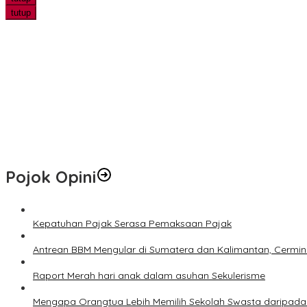
tutup
Dari Buruh Harian ke Peternak Bebek, Kelompok Suku Sakai Kini Pro
Polisi Tangkap Bos Kayu Asal Pekanbaru, Sita Dua Truk Bermuatan
Polsek Kandis Lakukan Pengecekan Rutin Tanaman Jagung untu
Puntung Rokok Diduga Picu Karhutla 5 Hektare di Inhu, Seorang P
Hotspot di Riau Bertambah Jadi 44 Titik, BMKG: Hujan Ringan Mas
Pojok Opini
Kepatuhan Pajak Serasa Pemaksaan Pajak
Antrean BBM Mengular di Sumatera dan Kalimantan, Cermin
Raport Merah hari anak dalam asuhan Sekulerisme
Mengapa Orangtua Lebih Memilih Sekolah Swasta daripada 