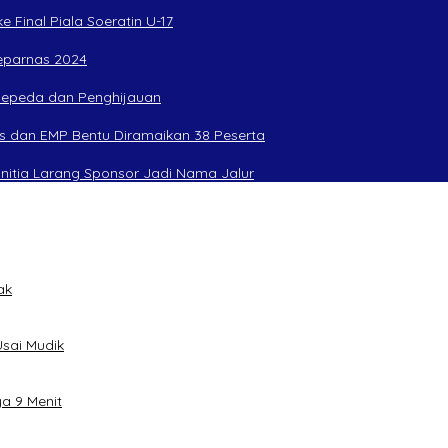
 Final Piala Soeratin U-17
Peparnas 2024
rsepeda dan Penghijauan
s dan EMP Bentu Diramaikan 38 Peserta
anitia Larang Sponsor Jadi Nama Jalur
ak
sai Mudik
ya 9 Menit