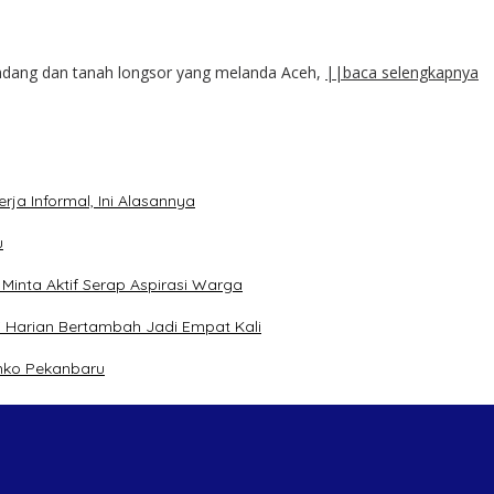
andang dan tanah longsor yang melanda Aceh,
||baca selengkapnya
ja Informal, Ini Alasannya
u
inta Aktif Serap Aspirasi Warga
 Harian Bertambah Jadi Empat Kali
mko Pekanbaru