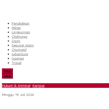
Pendidikan
Militer
Lingkungan
Olahraga
Opini
Seputar Islam
Otomatif
Adventure
Gadget
Travel
tutup
tutup
Hukum & Kriminal
,
Kampar
PTPN IV Regional III Gagalkan Dugaan Penjarahan 4,5 Ton Sawit 
Minggu, 19 Juli 2026
Bhabinkamtibmas Polsek Kandis Pantau Perkembangan Tanama