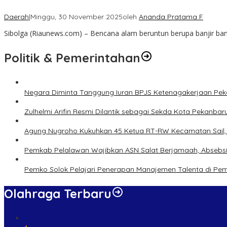
Daerah
|
Minggu, 30 November 2025
oleh
Ananda Pratama F
Sibolga (Riaunews.com) – Bencana alam beruntun berupa banjir b
Politik & Pemerintahan
Negara Diminta Tanggung Iuran BPJS Ketenagakerjaan Peker
Zulhelmi Arifin Resmi Dilantik sebagai Sekda Kota Pekanbar
Agung Nugroho Kukuhkan 45 Ketua RT-RW Kecamatan Sail, M
Pemkab Pelalawan Wajibkan ASN Salat Berjamaah, Absebsi
Pemko Solok Pelajari Penerapan Manajemen Talenta di Pe
Olahraga Terbaru