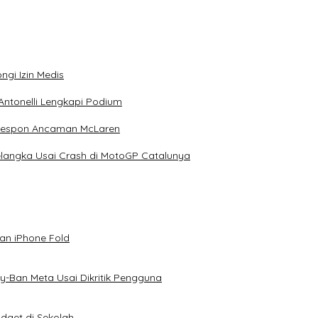
ngi Izin Medis
Antonelli Lengkapi Podium
 Respon Ancaman McLaren
elangka Usai Crash di MotoGP Catalunya
an iPhone Fold
-Ban Meta Usai Dikritik Pengguna
dget di Sekolah