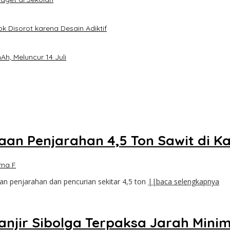
k Disorot karena Desain Adiktif
h, Meluncur 14 Juli
gaan Penjarahan 4,5 Ton Sawit di 
ma F
n penjarahan dan pencurian sekitar 4,5 ton
||baca selengkapnya
njir Sibolga Terpaksa Jarah Mini