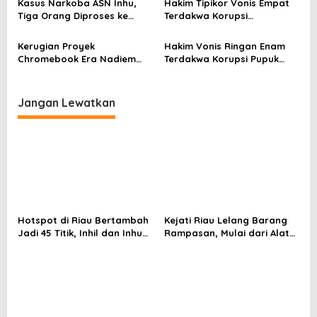
Kasus Narkoba ASN Inhu,
Hakim Tipikor Vonis Empat
Pengadilan
Tiga Orang Diproses ke
Terdakwa Korupsi
Pengadilan, Dua Lainnya
Pelabuhan Sagu-Sagu Lukit,
Direhabilitasi dan
Tertinggi 7 Tahun Penjara
Kerugian Proyek
Hakim Vonis Ringan Enam
Dibebaskan
Chromebook Era Nadiem
Terdakwa Korupsi Pupuk
Membengkak Jadi Rp 2,1
Subsidi di Rohul Tuai
Triliun
Sorotan, Negara Rugi Rp24
Miliar
Jangan Lewatkan
Hotspot di Riau Bertambah
Kejati Riau Lelang Barang
Jadi 45 Titik, Inhil dan Inhu
Rampasan, Mulai dari Alat
Masih Mendominasi
Berat Hingga Kapal