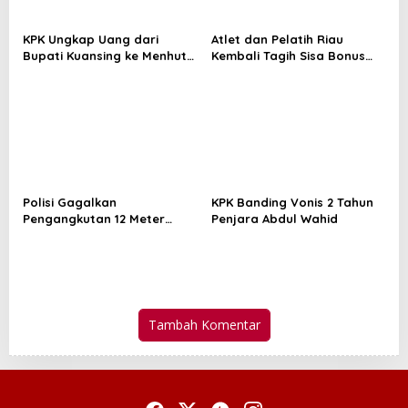
KPK Ungkap Uang dari
Atlet dan Pelatih Riau
Bupati Kuansing ke Menhut
Kembali Tagih Sisa Bonus
Belum Dikembalikan
PON dan Peparnas 2024
Sepenuhnya
Polisi Gagalkan
KPK Banding Vonis 2 Tahun
Pengangkutan 12 Meter
Penjara Abdul Wahid
Kubik Kayu Ilegal di
Pelalawan, Satu Tersangka
Ditahan
Tambah Komentar