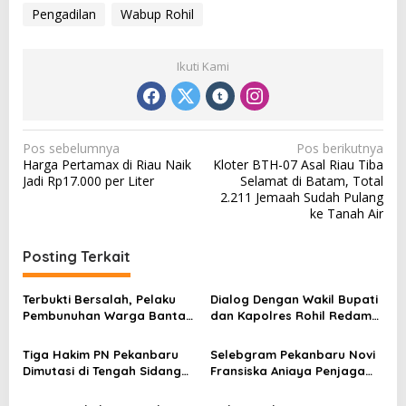
Pengadilan
Wabup Rohil
Ikuti Kami
N
Pos sebelumnya
Pos berikutnya
Harga Pertamax di Riau Naik
Kloter BTH-07 Asal Riau Tiba
a
Jadi Rp17.000 per Liter
Selamat di Batam, Total
v
2.211 Jemaah Sudah Pulang
ke Tanah Air
i
g
Posting Terkait
a
s
Terbukti Bersalah, Pelaku
Dialog Dengan Wakil Bupati
Pembunuhan Warga Bantan
dan Kapolres Rohil Redam
i
Divonis Hakim 10 Tahun
Ketegangan Pasca Aksi
p
Penjara
Anarkis di Panipahan
Tiga Hakim PN Pekanbaru
Selebgram Pekanbaru Novi
o
Dimutasi di Tengah Sidang
Fransiska Aniaya Penjaga
Sengketa Tanah Tol
Kandang Ayam, Korban
s
Ungkap Kronologis di