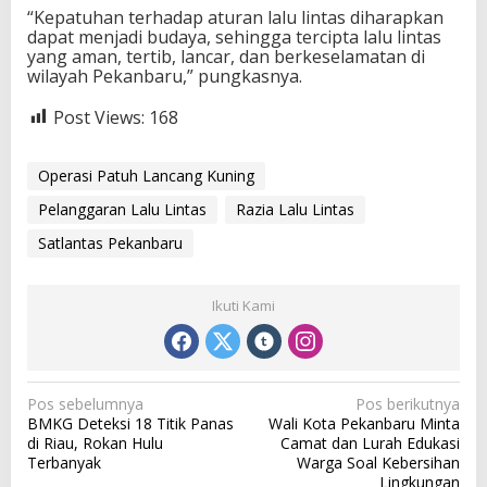
“Kepatuhan terhadap aturan lalu lintas diharapkan
dapat menjadi budaya, sehingga tercipta lalu lintas
yang aman, tertib, lancar, dan berkeselamatan di
wilayah Pekanbaru,” pungkasnya.
Post Views:
168
Operasi Patuh Lancang Kuning
Pelanggaran Lalu Lintas
Razia Lalu Lintas
Satlantas Pekanbaru
Ikuti Kami
N
Pos sebelumnya
Pos berikutnya
BMKG Deteksi 18 Titik Panas
Wali Kota Pekanbaru Minta
a
di Riau, Rokan Hulu
Camat dan Lurah Edukasi
v
Terbanyak
Warga Soal Kebersihan
Lingkungan