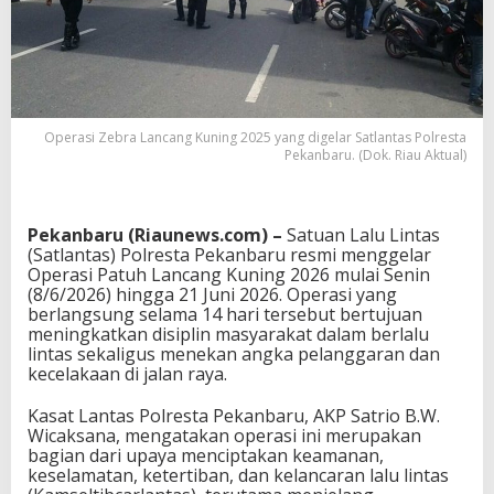
Operasi Zebra Lancang Kuning 2025 yang digelar Satlantas Polresta
Pekanbaru. (Dok. Riau Aktual)
Pekanbaru (Riaunews.com) –
Satuan Lalu Lintas
(Satlantas) Polresta Pekanbaru resmi menggelar
Operasi Patuh Lancang Kuning 2026 mulai Senin
(8/6/2026) hingga 21 Juni 2026. Operasi yang
berlangsung selama 14 hari tersebut bertujuan
meningkatkan disiplin masyarakat dalam berlalu
lintas sekaligus menekan angka pelanggaran dan
kecelakaan di jalan raya.
Kasat Lantas Polresta Pekanbaru, AKP Satrio B.W.
Wicaksana, mengatakan operasi ini merupakan
bagian dari upaya menciptakan keamanan,
keselamatan, ketertiban, dan kelancaran lalu lintas