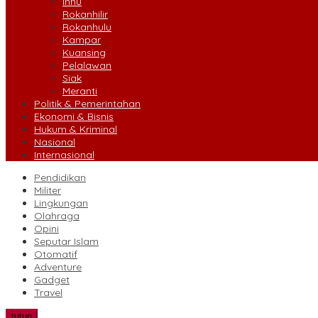
Inhu
Rokanhilir
Rokanhulu
Kampar
Kuansing
Pelalawan
Siak
Meranti
Politik & Pemerintahan
Ekonomi & Bisnis
Hukum & Kriminal
Nasional
Internasional
Pendidikan
Militer
Lingkungan
Olahraga
Opini
Seputar Islam
Otomatif
Adventure
Gadget
Travel
tutup