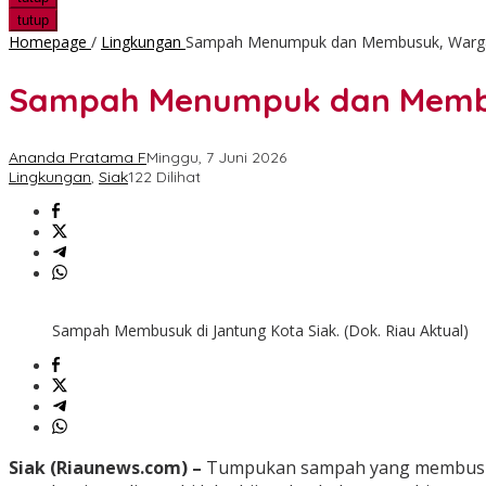
tutup
Homepage
/
Lingkungan
Sampah Menumpuk dan Membusuk, Warga K
Sampah Menumpuk dan Membus
Ananda Pratama F
Minggu, 7 Juni 2026
Lingkungan
,
Siak
122 Dilihat
Sampah Membusuk di Jantung Kota Siak. (Dok. Riau Aktual)
Siak (Riaunews.com) –
Tumpukan sampah yang membusuk di