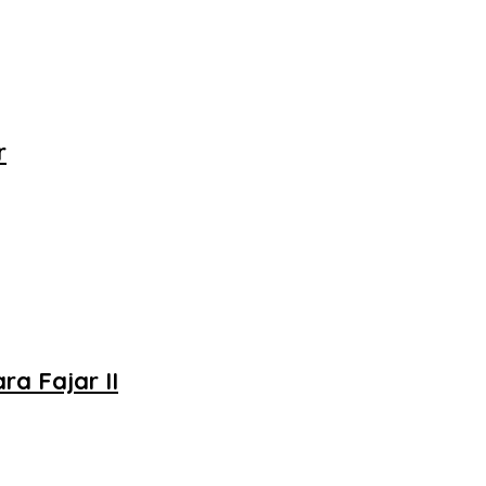
r
a Fajar II