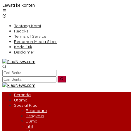
Lewati ke konten
Tentang Kami
Redaksi
Terms of Service
Pedoman Media Siber
Kode Etik
Disclaimer
Beranda
Utama
Spesial Riau
Pekanbaru
Bengkalis
Dumai
Inhil