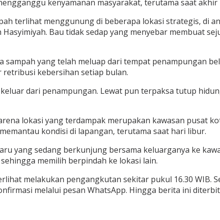
a mengganggu kenyamanan masyarakat, terutama saat akhir 
ah terlihat menggunung di beberapa lokasi strategis, di an
ah Hasyimiyah. Bau tidak sedap yang menyebar membuat s
a sampah yang telah meluap dari tempat penampungan belu
retribusi kebersihan setiap bulan.
keluar dari penampungan. Lewat pun terpaksa tutup hidun
karena lokasi yang terdampak merupakan kawasan pusat kot
memantau kondisi di lapangan, terutama saat hari libur.
nbaru yang sedang berkunjung bersama keluarganya ke ka
hingga memilih berpindah ke lokasi lain.
lihat melakukan pengangkutan sekitar pukul 16.30 WIB. S
firmasi melalui pesan WhatsApp. Hingga berita ini diterbit