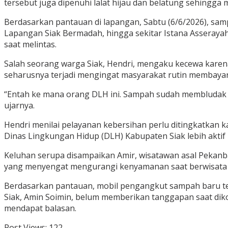
tersebut juga dipenuhi lalat hijau dan belatung sehingg
Berdasarkan pantauan di lapangan, Sabtu (6/6/2026), samp
Lapangan Siak Bermadah, hingga sekitar Istana Asseray
saat melintas.
Salah seorang warga Siak, Hendri, mengaku kecewa karen
seharusnya terjadi mengingat masyarakat rutin membayar 
“Entah ke mana orang DLH ini. Sampah sudah membludak 
ujarnya.
Hendri menilai pelayanan kebersihan perlu ditingkatkan 
Dinas Lingkungan Hidup (DLH) Kabupaten Siak lebih aktif 
Keluhan serupa disampaikan Amir, wisatawan asal Peka
yang menyengat mengurangi kenyamanan saat berwisata se
Berdasarkan pantauan, mobil pengangkut sampah baru ter
Siak, Amin Soimin, belum memberikan tanggapan saat dikon
mendapat balasan.
Post Views:
122