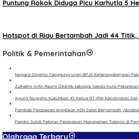
Puntung Rokok Diduga Picu Karhutla 5 Hek
Hotspot di Riau Bertambah Jadi 44 Titik,
Politik & Pemerintahan
Negara Diminta Tanggung Iuran BPJS Ketenagakerjaan Peker
Zulhelmi Arifin Resmi Dilantik sebagai Sekda Kota Pekanbar
Agung Nugroho Kukuhkan 45 Ketua RT-RW Kecamatan Sail, M
Pemkab Pelalawan Wajibkan ASN Salat Berjamaah, Absebsi
Pemko Solok Pelajari Penerapan Manajemen Talenta di Pe
Olahraga Terbaru