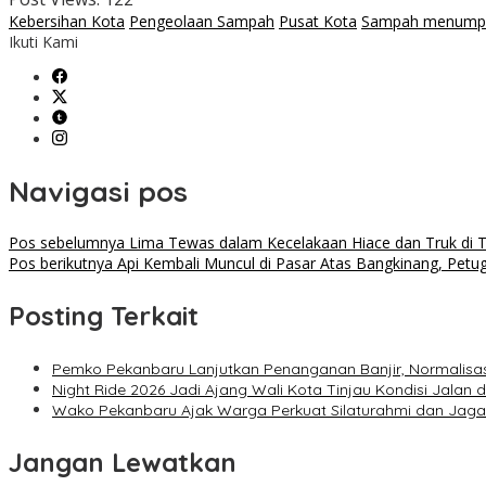
Kebersihan Kota
Pengeolaan Sampah
Pusat Kota
Sampah menump
Ikuti Kami
Navigasi pos
Pos sebelumnya
Lima Tewas dalam Kecelakaan Hiace dan Truk di 
Pos berikutnya
Api Kembali Muncul di Pasar Atas Bangkinang, Pe
Posting Terkait
Pemko Pekanbaru Lanjutkan Penanganan Banjir, Normalisasi
Night Ride 2026 Jadi Ajang Wali Kota Tinjau Kondisi Jalan 
Wako Pekanbaru Ajak Warga Perkuat Silaturahmi dan Jaga
Jangan Lewatkan