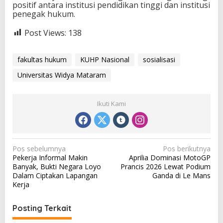
positif antara institusi pendidikan tinggi dan institusi
penegak hukum.
Post Views:
138
fakultas hukum
KUHP Nasional
sosialisasi
Universitas Widya Mataram
Ikuti Kami
N
Pos sebelumnya
Pos berikutnya
Pekerja Informal Makin
Aprilia Dominasi MotoGP
a
Banyak, Bukti Negara Loyo
Prancis 2026 Lewat Podium
v
Dalam Ciptakan Lapangan
Ganda di Le Mans
Kerja
i
g
Posting Terkait
a