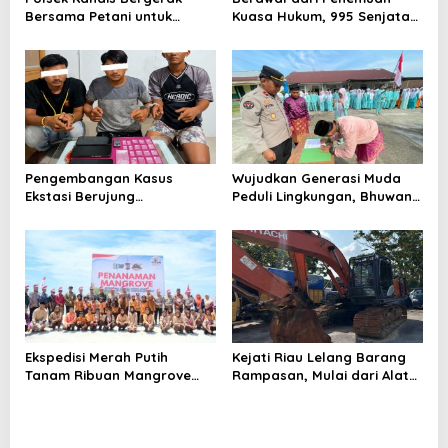
Bersama Petani untuk
Kuasa Hukum, 995 Senjata
Ketahanan Pangan,
Ditemukan di Ruang
Pastikan Tanaman Jagung
Tertutup Sekolah
Tumbuh Subur
Pengembangan Kasus
Wujudkan Generasi Muda
Ekstasi Berujung
Peduli Lingkungan, Bhuwana
Penangkapan Tiga Pria di
Lestari Teluk Meranti Resmi
Mandau, Polisi Sita 23 Paket
Dikukuhkan
Sabu
Ekspedisi Merah Putih
Kejati Riau Lelang Barang
Tanam Ribuan Mangrove
Rampasan, Mulai dari Alat
dan Serahkan Bantuan
Berat Hingga Kapal
Nelayan di Pulau Rupat