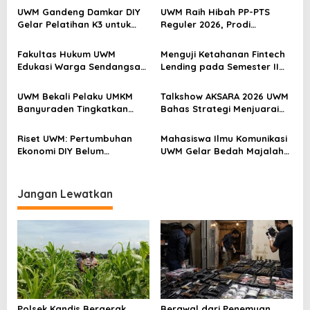
s
UWM Gandeng Damkar DIY
UWM Raih Hibah PP-PTS
Gelar Pelatihan K3 untuk
Reguler 2026, Prodi
i
Perkuat Kesiapsiagaan
Arsitektur dan Hukum Jadi
p
Darurat di Kampus
Sasaran Penguatan
Fakultas Hukum UWM
Menguji Ketahanan Fintech
o
Edukasi Warga Sendangsari
Lending pada Semester II
Cegah Penipuan Daring dan
2026
s
Kenalkan Program Beasiswa
UWM Bekali Pelaku UMKM
Talkshow AKSARA 2026 UWM
Banyuraden Tingkatkan
Bahas Strategi Menjuarai
Pelayanan Prima dan
Sayembara Arsitektur
Pemasaran Digital
Riset UWM: Pertumbuhan
Mahasiswa Ilmu Komunikasi
Ekonomi DIY Belum
UWM Gelar Bedah Majalah
Sepenuhnya Berdampak
KOMA Edisi Ketiga Bertema
pada Kesejahteraan Merata
“Gen Z Berdikari”
Jangan Lewatkan
Polsek Kandis Bergerak
Berawal dari Penemuan